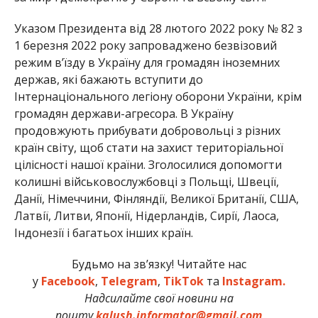
Указом Президента від 28 лютого 2022 року № 82 з
1 березня 2022 року запроваджено безвізовий
режим в’їзду в Україну для громадян іноземних
держав, які бажають вступити до
Інтернаціонального легіону оборони України, крім
громадян держави-агресора. В Україну
продовжують прибувати добровольці з різних
країн світу, щоб стати на захист територіальної
цілісності нашої країни. Зголосилися допомогти
колишні військовослужбовці з Польщі, Швеції,
Данії, Німеччини, Фінляндії, Великої Британії, США,
Латвії, Литви, Японії, Нідерландів, Сирії, Лаоса,
Індонезії і багатьох інших країн.
Будьмо на зв’язку! Читайте нас
у
Facebook
,
Telegram
,
TikTok
та
Instagram.
Надсилайте свої новини на
пошту
kalush.informator@gmail.com