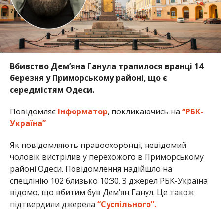
Вбивство Дем’яна Ганула трапилося вранці 14
березня у Приморському районі, що є
середмістям Одеси.
Повідомляє
Інформатор
, покликаючись на
“РБК-
Україна”
Як повідомляють правоохоронці, невідомий
чоловік вистрілив у перехожого в Приморському
районі Одеси. Повідомлення надійшло на
спецлінію 102 близько 10:30. З джерел РБК-Україна
відомо, що вбитим був Дем’ян Ганул. Це також
підтвердили джерела
“Суспільного”.