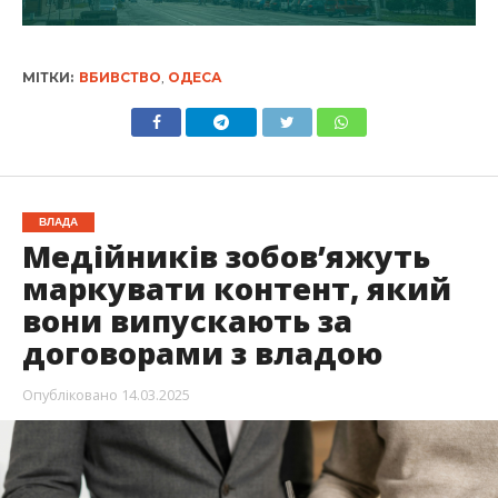
МІТКИ:
ВБИВСТВО
,
ОДЕСА
ВЛАДА
Медійників зобов’яжуть
маркувати контент, який
вони випускають за
договорами з владою
Опубліковано
14.03.2025