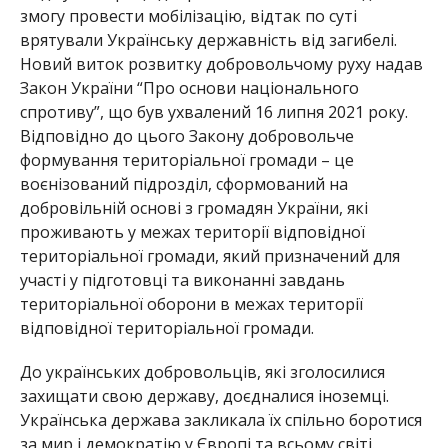
змогу провести мобілізацію, відтак по суті
врятували Українську державність від загибелі.
Новий виток розвитку добровольчому руху надав
Закон України “Про основи національного
спротиву”, що був ухвалений 16 липня 2021 року.
Відповідно до цього Закону добровольче
формування територіальної громади – це
воєнізований підрозділ, сформований на
добровільній основі з громадян України, які
проживають у межах території відповідної
територіальної громади, який призначений для
участі у підготовці та виконанні завдань
територіальної оборони в межах території
відповідної територіальної громади.
До українських добровольців, які зголосилися
захищати свою державу, доєдналися іноземці.
Українська держава закликала їх спільно боротися
за мир і демократію у Європі та всьому світі.