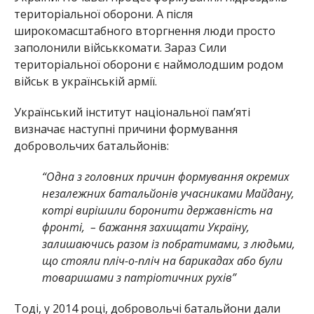
територіальної оборони. А після
широкомасштабного вторгнення люди просто
заполонили військкомати. Зараз Сили
територіальної оборони є наймолодшим родом
військ в українській армії.
Український інститут національної пам’яті
визначає наступні причини формування
добровольчих батальйонів:
“Одна з головних причин формування окремих
незалежних батальйонів учасниками Майдану,
котрі вирішили боронити державність на
фронті, – бажання захищати Україну,
залишаючись разом із побратимами, з людьми,
що стояли пліч-о-пліч на барикадах або були
товаришами з патріотичних рухів”
Тоді, у 2014 році, добровольчі батальйони дали