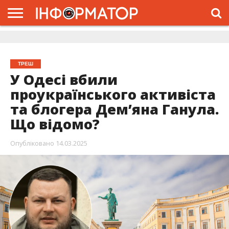
ГОЛОВНА
ЖИТТЯ
ВЛАДА
ГРОШІ
ТРЕШ
ДОЛИНА
РОЗСЛІДУВАННЯ
РЕКЛАМА
ПРО
ПРО
ІНТЕРВ’Ю
ВІДЕО
НАС
ПРОЄКТ
ТРЕШ
У Одесі вбили
проукраїнського активіста
та блогера Дем’яна Ганула.
Що відомо?
Опубліковано
14.03.2025