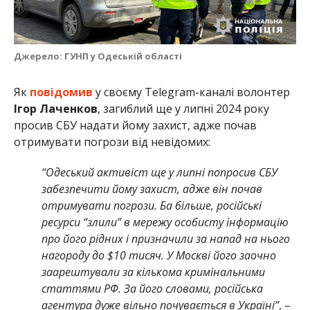
Джерело: ГУНП у Одеській області
Як
повідомив
у своєму Telegram-каналі волонтер
Ігор Лаченков
, загиблий ще у липні 2024 року
просив СБУ надати йому захист, адже почав
отримувати погрози від невідомих:
“Одеський активіст ще у липні попросив СБУ
забезпечити йому захист, адже він почав
отримувати погрози. Ба більше, російські
ресурси “злили” в мережу особисту інформацію
про його рідних і призначили за напад на нього
нагороду до $10 тисяч. У Москві його заочно
заарештували за кількома кримінальними
статтями РФ. За його словами, російська
агентура дуже вільно почувається в Україні”
, –