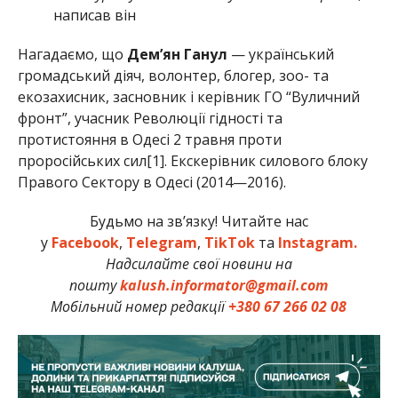
написав він
Нагадаємо, що
Дем’ян Ганул
— український
громадський діяч, волонтер, блогер, зоо- та
екозахисник, засновник і керівник ГО “Вуличний
фронт”, учасник Революції гідності та
протистояння в Одесі 2 травня проти
проросійських сил[1]. Екскерівник силового блоку
Правого Сектору в Одесі (2014—2016).
Будьмо на зв’язку! Читайте нас
у
Facebook
,
Telegram
,
TikTok
та
Instagram.
Надсилайте свої новини на
пошту
kalush.informator@gmail.com
Мобільний номер редакції
+380 67 266 02 08