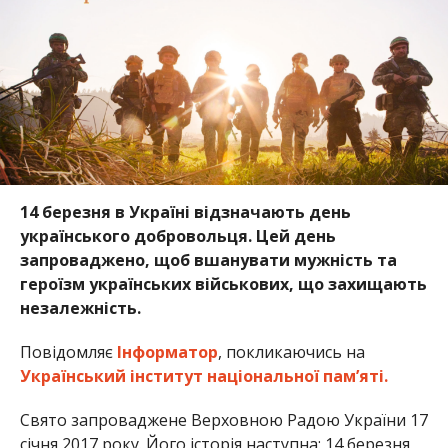
14 березня в Україні відзначають день
українського добровольця. Цей день
запроваджено, щоб вшанувати мужність та
героїзм українських військових, що захищають
незалежність.
Повідомляє
Інформатор
, покликаючись на
Український інститут національної пам’яті.
Свято запроваджене Верховною Радою України 17
січня 2017 року. Його історія наступна: 14 березня