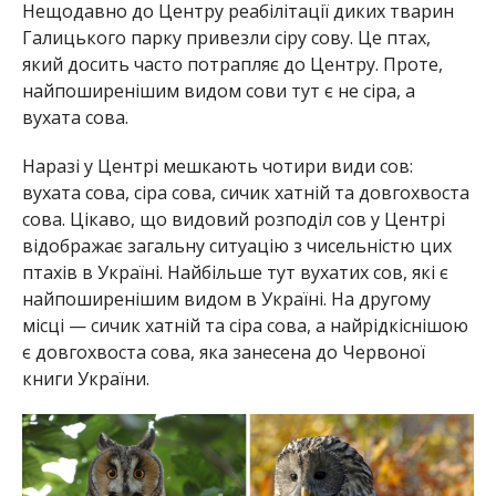
Нещодавно до Центру реабілітації диких тварин
Галицького парку привезли сіру сову. Це птах,
який досить часто потрапляє до Центру. Проте,
найпоширенішим видом сови тут є не сіра, а
вухата сова.
Наразі у Центрі мешкають чотири види сов:
вухата сова, сіра сова, сичик хатній та довгохвоста
сова. Цікаво, що видовий розподіл сов у Центрі
відображає загальну ситуацію з чисельністю цих
птахів в Україні. Найбільше тут вухатих сов, які є
найпоширенішим видом в Україні. На другому
місці — сичик хатній та сіра сова, а найрідкіснішою
є довгохвоста сова, яка занесена до Червоної
книги України.