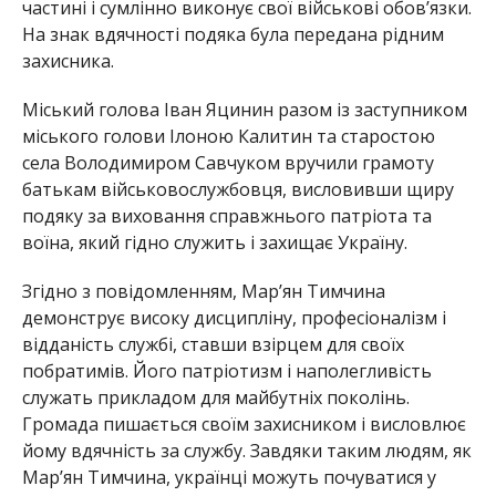
частині і сумлінно виконує свої військові обов’язки.
На знак вдячності подяка була передана рідним
захисника.
Міський голова Іван Яцинин разом із заступником
міського голови Ілоною Калитин та старостою
села Володимиром Савчуком вручили грамоту
батькам військовослужбовця, висловивши щиру
подяку за виховання справжнього патріота та
воїна, який гідно служить і захищає Україну.
Згідно з повідомленням, Марʼян Тимчина
демонструє високу дисципліну, професіоналізм і
відданість службі, ставши взірцем для своїх
побратимів. Його патріотизм і наполегливість
служать прикладом для майбутніх поколінь.
Громада пишається своїм захисником і висловлює
йому вдячність за службу. Завдяки таким людям, як
Марʼян Тимчина, українці можуть почуватися у