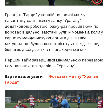
Гравці ж “Гарди” у першій половині матчу
навантажували захисну ланку “Урагану”
додатковою роботою, раз-у-раз пробиваючи по
воротах із дальної відстані. Були й моменти, коли у
карному майданчику суперника діяла така
метушня, що було важко зорієнтуватися, де серед
більш як двох десятків ніг знаходиться м’яч.
Перший тайм завершився мінімальною перевагою
номінальних господарів — “Урагану”.
Варте вашої уваги —
Фотозвіт матчу “Ураган –
Гарда”