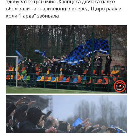
здобуваття цієї нічиєї. Хлопці та дівчата палко
вболівали та гнали хлопців вперед. Щиро раділи,
коли “Гарда” забивала.