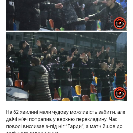
На 62 хвилині мали чудову можливість забити, але
двічі м’яч потрапив у верхню перекладину. Час
поволі вислизав з-під ніг “Гарди”, а матч йшов до