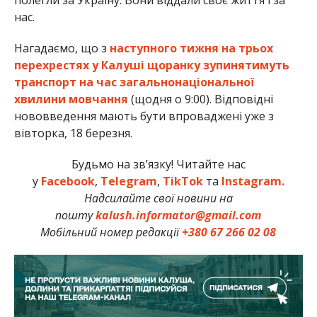
нас.
Нагадаємо, що з
наступного тижня на трьох
перехрестях у Калуші щоранку зупинятимуть
транспорт на час загальнонаціональної
хвилини мовчання
(щодня о 9:00). Відповідні
нововведення мають бути впроваджені уже з
вівторка, 18 березня.
Будьмо на зв’язку! Читайте нас
у
Facebook
,
Telegram
,
TikTok
та
Instagram.
Надсилайте свої новини на
пошту
kalush.informator@gmail.com
Мобільний номер редакції
+380 67 266 02 08