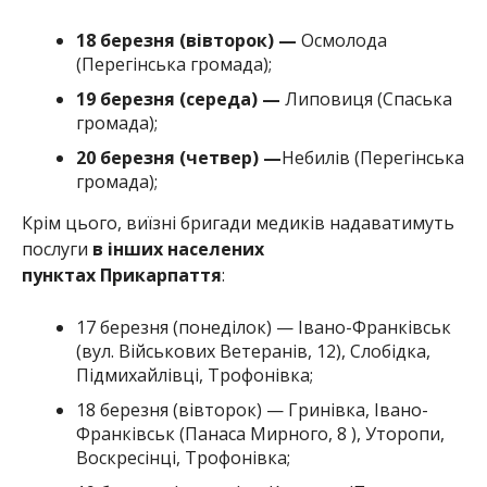
18 березня (вівторок)
—
Осмолода
(Перегінська громада);
19 березня (середа)
—
Липовиця (Спаська
громада);
20 березня (четвер)
—
Небилів (Перегінська
громада);
Крім цього, виїзні бригади медиків надаватимуть
послуги
в інших населених
пунктах
Прикарпаття
:
17 березня (понеділок) — Івано-Франківськ
(вул. Військових Ветеранів, 12), Слобідка,
Підмихайлівці, Трофонівка;
18 березня (вівторок) — Гринівка, Івано-
Франківськ (Панаса Мирного, 8 ), Уторопи,
Воскресінці, Трофонівка;