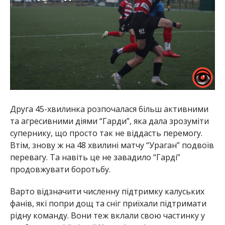
Друга 45-хвилинка розпочалася більш активними
та агресивними діями “Гарди”, яка дала зрозуміти
супернику, що просто так не віддасть перемогу.
Втім, знову ж на 48 хвилині матчу “Ураган” подвоїв
перевагу. Та навіть це не завадило “Гарді”
продовжувати боротьбу.
Варто відзначити численну підтримку калуських
фанів, які попри дощ та сніг приїхали підтримати
рідну команду. Вони теж вклали свою частинку у