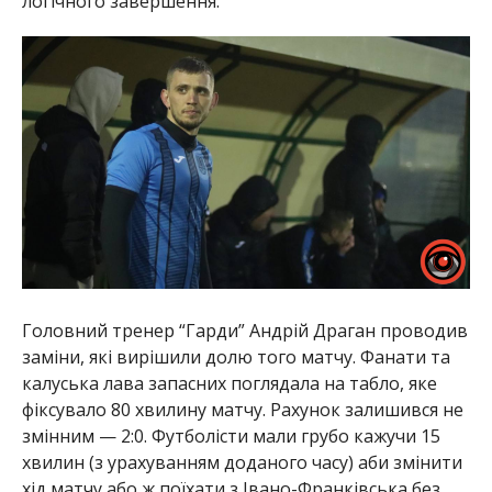
логічного завершення.
Головний тренер “Гарди” Андрій Драган проводив
заміни, які вирішили долю того матчу. Фанати та
калуська лава запасних поглядала на табло, яке
фіксувало 80 хвилину матчу. Рахунок залишився не
змінним — 2:0. Футболісти мали грубо кажучи 15
хвилин (з урахуванням доданого часу) аби змінити
хід матчу або ж поїхати з Івано-Франківська без