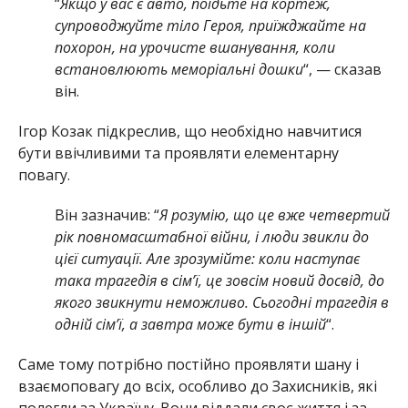
“
Якщо у вас є авто, поїдьте на кортеж,
супроводжуйте тіло Героя, приїжджайте на
похорон, на урочисте вшанування, коли
встановлюють меморіальні дошки
“, — сказав
він.
Ігор Козак підкреслив, що необхідно навчитися
бути ввічливими та проявляти елементарну
повагу.
Він зазначив: “
Я розумію, що це вже четвертий
рік повномасштабної війни, і люди звикли до
цієї ситуації. Але зрозумійте: коли наступає
така трагедія в сім’ї, це зовсім новий досвід, до
якого звикнути неможливо. Сьогодні трагедія в
одній сім’ї, а завтра може бути в іншій
“.
Саме тому потрібно постійно проявляти шану і
взаємоповагу до всіх, особливо до Захисників, які
полегли за Україну. Вони віддали своє життя і за