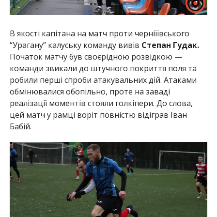
В якості капітана на матч проти черніїївського
“Урагану” калуську команду вивів
Степан Гудак.
Початок матчу був своєрідною розвідкою —
команди звикали до штучного покриття поля та
робили перші спроби атакувальних дій. Атаками
обмінювалися обопільно, проте на заваді
реалізації моментів стояли голкіпери. До слова,
цей матч у рамці воріт повністю відіграв Іван
Бабій.