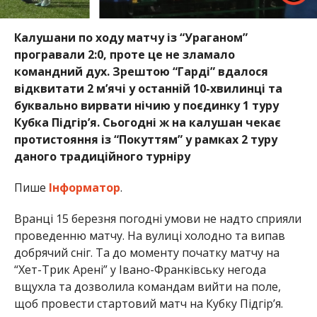
Калушани по ходу матчу із “Ураганом”
програвали 2:0, проте це не зламало
командний дух. Зрештою “Гарді” вдалося
відквитати 2 м’ячі у останній 10-хвилинці та
буквально вирвати нічию у поєдинку 1 туру
Кубка Підгір’я. Сьогодні ж на калушан чекає
протистояння із “Покуттям” у рамках 2 туру
даного традиційного турніру
Пише
Інформатор
.
Вранці 15 березня погодні умови не надто сприяли
проведенню матчу. На вулиці холодно та випав
добрячий сніг. Та до моменту початку матчу на
“Хет-Трик Арені” у Івано-Франківську негода
вщухла та дозволила командам вийти на поле,
щоб провести стартовий матч на Кубку Підгір’я.