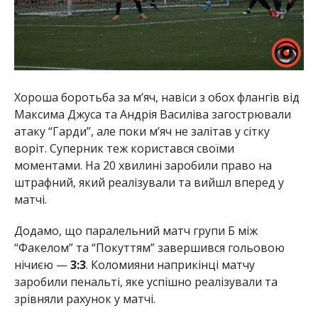
Хороша боротьба за м’яч, навіси з обох флангів від
Максима Джуса та Андрія Василіва загострювали
атаку “Гарди”, але поки м’яч не залітав у сітку
воріт. Суперник теж користався своїми
моментами. На 20 хвилині заробили право на
штрафний, який реалізували та вийшл вперед у
матчі.
Додамо, що паралельний матч групи Б між
“Факелом” та “Покуттям” завершився гольовою
нічиєю —
3:3
. Коломияни наприкінці матчу
заробили пенальті, яке успішно реалізували та
зрівняли рахунок у матчі.