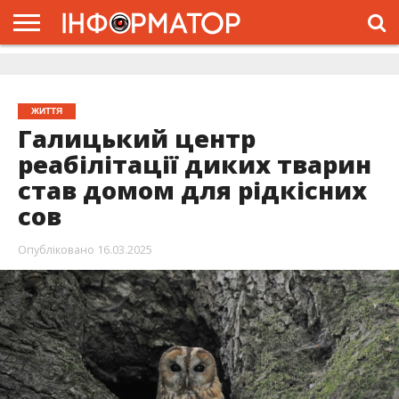
ГОЛОВНА
ЖИТТЯ
ВЛАДА
ГРОШІ
ТРЕШ
ДОЛИНА
РОЗСЛІДУВАННЯ
РЕКЛАМА
ПРО
ПРО
ІНТЕРВ’Ю
ВІДЕО
НАС
ПРОЄКТ
ЖИТТЯ
Галицький центр
реабілітації диких тварин
став домом для рідкісних
сов
Опубліковано
16.03.2025