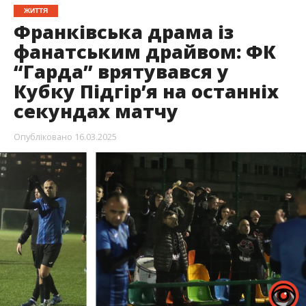
ЖИТТЯ
Франківська драма із
фанатським драйвом: ФК
“Гарда” врятувався у
Кубку Підгір’я на останніх
секундах матчу
Опубліковано
16.03.2025