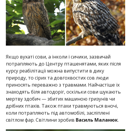
Якщо вухаті сови, а інколи і сичики, зазвичай
потрапляють до Центру пташенятами, яких після
курсу реабілітації можна випустити в дику
природу, то сірих та довгохвостих сов люди
приносять переважно з травмами. Найчастіше їх
знаходять біля автодоріг, оскільки сови шукають
мертву здобич — збитих машиною гризунів чи
дрібних птахів. Також птахи травмуються вночі,
коли потрапляють під автомобілі, засліплені
світлом фар. Світлини зробив
Василь Маланюк
.