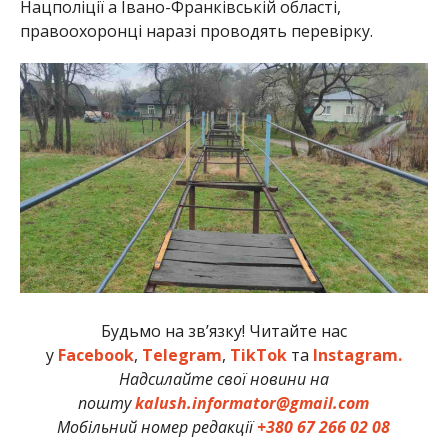
Нацполіції а Івано-Франківській області,
правоохоронці наразі проводять перевірку.
Будьмо на зв’язку! Читайте нас
у
Facebook
,
Telegram
,
TikTok
та
Instagram.
Надсилайте свої новини на
пошту
kalush.informator@gmail.com
Мобільний номер редакції
+380 67 266 02 08