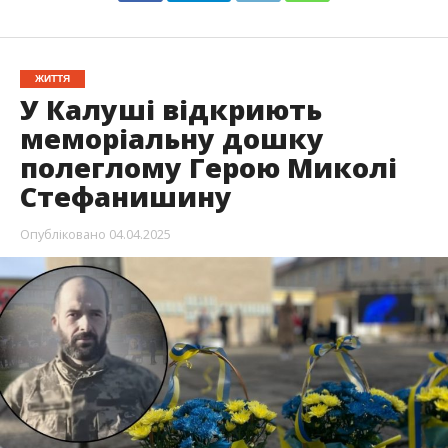
ЖИТТЯ
У Калуші відкриють
меморіальну дошку
полеглому Герою Миколі
Стефанишину
Опубліковано
04.04.2025