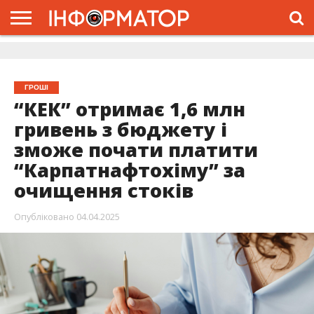
ГОЛОВНА
ЖИТТЯ
ВЛАДА
ГРОШІ
ТРЕШ
ДОЛИНА
РОЗСЛІДУВАННЯ
РЕКЛАМА
ПРО
ПРО
ІНТЕРВ’Ю
ВІДЕО
НАС
ПРОЄКТ
ГРОШІ
“КЕК” отримає 1,6 млн
гривень з бюджету і
зможе почати платити
“Карпатнафтохіму” за
очищення стоків
Опубліковано
04.04.2025