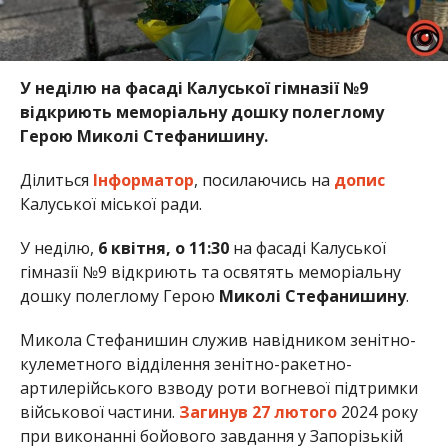
У неділю на фасаді Калуської гімназії №9
відкриють меморіальну дошку полеглому
Герою Миколі Стефанишину.
Ділиться
Інформатор
, посилаючись на
допис
Калуської міської ради.
У неділю,
6 квітня, о 11:30
на фасаді Калуської
гімназії №9 відкриють та освятять меморіальну
дошку полеглому Герою
Миколі Стефанишину
.
Микола Стефанишин служив навідником зенітно-
кулеметного відділення зенітно-ракетно-
артилерійського взводу роти вогневої підтримки
військової частини.
Загинув 27 лютого
2024 року
при виконанні бойового завдання у Запорізькій