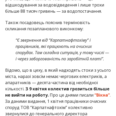
відшкодування за водовідведення і лише трохи
більше 88 тисяч гривень — за водопостачання.
Також посадовець пояснив терміновість
скликання позапланового виконкому:
“Є звернення від “Карпатнафтохіму” і
працівників, які працюють на очисних
спорудах. Там складна ситуація, у тому числі —
і через заборгованість по заробітній платі”.
Відомо, що в цеху, в який надходять стоки з усього
міста, наразі зовсім немає чергових електриків, а
апаратників — десята частина від необхідної
кількості.
З 9 квітня колектив грозиться більше
не вийти на роботу.
Про це днями писали
“Вікна”
.
За даними видання, 1 квітня працівники очисних
споруд ТОВ “Карпатнафтохім” колективно
звернулися до генерального директора