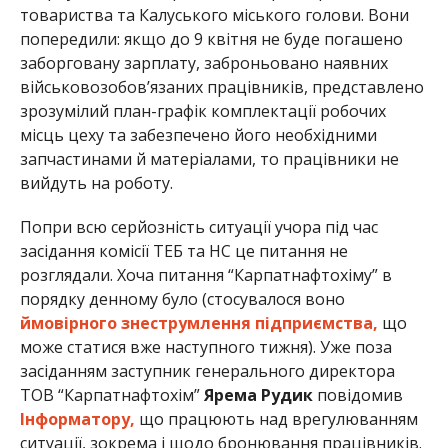
товариства та Калуського міського голови. Вони
попередили: якщо до 9 квітня не буде погашено
заборговану зарплату, заброньовано наявних
військовозобов’язаних працівників, представлено
зрозумілий план-графік комплектації робочих
місць цеху та забезпечено його необхідними
запчастинами й матеріалами, то працівники не
вийдуть на роботу.
Попри всю серйозність ситуації учора під час
засідання комісії ТЕБ та НС це питання не
розглядали. Хоча питання “Карпатнафтохіму” в
порядку денному було (стосувалося воно
ймовірного знеструмлення підприємства,
що
може статися вже наступного тижня). Уже поза
засіданням заступник генерального директора
ТОВ “Карпатнафтохім”
Ярема Рудик
повідомив
Інформатору,
що працюють над врегулюванням
ситуації, зокрема і щодо бронювання працівників.