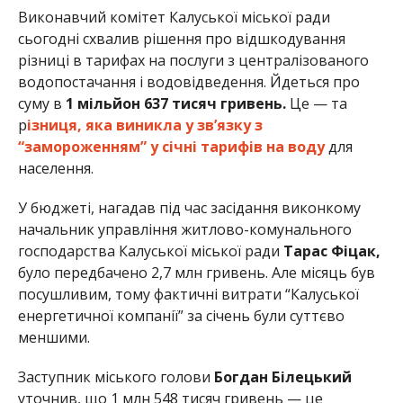
Виконавчий комітет Калуської міської ради
сьогодні схвалив рішення про відшкодування
різниці в тарифах на послуги з централізованого
водопостачання і водовідведення. Йдеться про
суму в
1 мільйон 637 тисяч гривень.
Це — та
р
ізниця, яка виникла у зв’язку з
“замороженням” у січні тарифів на воду
для
населення.
У бюджеті, нагадав під час засідання виконкому
начальник управління житлово-комунального
господарства Калуської міської ради
Тарас Фіцак,
було передбачено 2,7 млн гривень. Але місяць був
посушливим, тому фактичні витрати “Калуської
енергетичної компанії” за січень були суттєво
меншими.
Заступник міського голови
Богдан Білецький
уточнив, що 1 млн 548 тисяч гривень — це