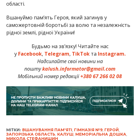
області.
Вшануймо пам’ять Героя, який загинув у
саможертовній боротьбі за волю та незалежність
рідної землі, рідної України!
Будьмо на зв’язку! Читайте нас
у
Facebook
,
Telegram
,
TikTok
та
Instagram.
Надсилайте свої новини на
пошту
kalush.informator@gmail.com
Мобільний номер редакції
+380 67 266 02 08
МІТКИ:
ВШАНУВАННЯ ПАМ'ЯТІ
,
ГІМНАЗІЯ №9
,
ГЕРОЙ
,
ЗАПОРІЗЬКА ОБЛАСТЬ
,
КАЛУШ
,
МЕМОРІАЛЬНА ДОШКА
,
МИКОЛА СТЕФАНИШИН