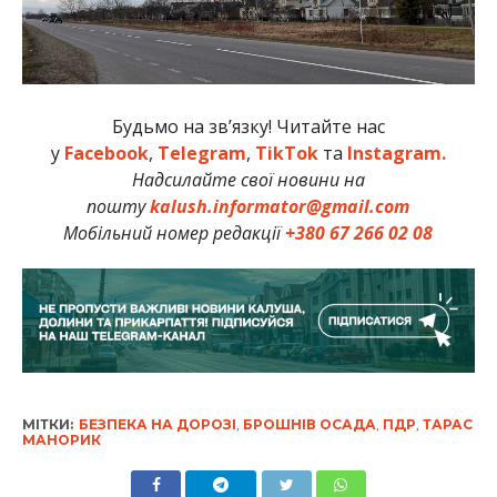
Будьмо на зв’язку! Читайте нас
у
Facebook
,
Telegram
,
TikTok
та
Instagram.
Надсилайте свої новини на
пошту
kalush.informator@gmail.com
Мобільний номер редакції
+380 67 266 02 08
МІТКИ:
БЕЗПЕКА НА ДОРОЗІ
,
БРОШНІВ ОСАДА
,
ПДР
,
ТАРАС
МАНОРИК