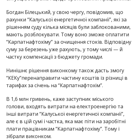
Богдан Білецький, у свою чергу, повідомив, що
рахунки “Калуської енергетичної компанії”, які за
рішенням суду кілька місяців були заблокованими,
мають розблокувати. Тому воно зможе оплатити
“Карпатнафтохіму” за очищення стоків. Відповідну
суму за березень уже рахують, у тому числі — й
частку компенсації з бюджету громади.
Нинішнє рішення виконкому також дасть змогу
“КЕКу”перенаправити частину коштів із різниці в
тарифах за січень на “Карпатнафтохім”.
В 1,6 млн гривень, каже заступник міського
голови, входять витрати на електроенергію та
інші витрати “Калуської енергетичної компанії”,
але є в цій сумі і частка, яка має піти на заробітні
плати працівникам “Карпатнафтохіму”. Тому і
зібрали виконком.