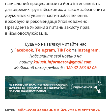
навчальний процес, знизити його інтенсивність
для окремих груп військових, а також забезпечити
доукомплектування частин забезпечення,
враховуючи рекомендації Уповноваженої
Президента України з питань захисту прав
військовослужбовців.
Будьмо на зв’язку! Читайте нас
у
Facebook
,
Telegram
,
TikTok
та
Instagram.
Надсилайте свої новини на
пошту
kalush.informator@gmail.com
Мобільний номер редакції
+380 67 266 02 08
МІТКИ:
ВІЙСЬКОВІ НАВЧАННЯ
,
ВІЙСЬКОВА ПІДГОТОВКА
,