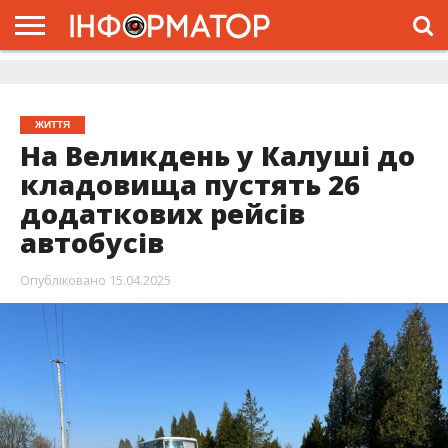
ГОЛОВНА
ЖИТТЯ
ВЛАДА
ГРОШІ
ТРЕШ
ДОЛИНА
РОЗСЛІДУВАННЯ
РЕКЛАМА
ПРО
ПРО
ІНТЕРВ’Ю
ВІДЕО
НАС
ПРОЄКТ
ЖИТТЯ
На Великдень у Калуші до
кладовища пустять 26
додаткових рейсів
автобусів
Опубліковано
15.04.2025