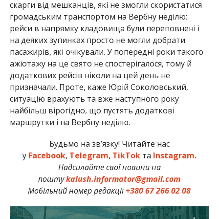
скарги від мешканців, які не змогли скористатися
громадським транспортом на Вербну неділю:
рейси в напрямку кладовища були переповнені і
на деяких зупинках просто не могли добрати
пасажирів, які очікували. У попередні роки такого
ажіотажу на це свято не спостерігалося, тому й
додаткових рейсів ніколи на цей день не
призначали. Проте, каже Юрій Соколовський,
ситуацію врахують та вже наступного року
найбільш вірогідно, що пустять додаткові
маршрутки і на Вербну неділю.
Будьмо на зв’язку! Читайте нас
у
Facebook
,
Telegram
,
TikTok
та
Instagram.
Надсилайте свої новини на
пошту
kalush.informator@gmail.com
Мобільний номер редакції
+380 67 266 02 08