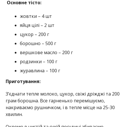
Основне тісто:
жовтки – 4 шт
яйця цілі – 2 шт
цукор – 200 г
борошно – 500 г
вершкове масло – 200 г
родзинки – 100 г
журавлина – 100 г
Приготування:
Зʼєднати тепле молоко, цукор, свіжі дріжджі та 200
грам борошна. Все гарненько перемішуємо,
накриваємо рушничком, і в тепле місце на 25-30
хвилин.
Окремо в чистій та сухій посудині збиваємо