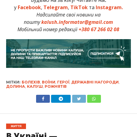
Будьмо на зв’язку! Читайте нас
у
Facebook
,
Telegram
,
TikTok
та
Instagram.
Надсилайте свої новини на
пошту
kalush.informator@gmail.com
Мобільний номер редакції
+380 67 266 02 08
МІТКИ:
БОЛЕХІВ
,
ВОЇНИ
,
ГЕРОЇ
,
ДЕРЖАВНІ НАГОРОДИ
,
ДОЛИНА
,
КАЛУШ
,
РОЖНЯТІВ
ЖИТТЯ
В Україні —