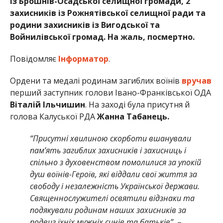
із Брошнів-Осадської селищної громади, 2
захисників із Рожнятівської селищної ради та
родини захисників із Вигодської та
Войнилівської громад. На жаль, посмертно.
Повідомляє
Інформатор
.
Ордени та медалі родинам загиблих воїнів
вручав
перший заступник голови Івано-Франківської ОДА
Віталій Ільчишин
. На заході була присутня й
голова Калуської РДА
Жанна Табанець.
“Присутні хвилиною скорботи вшанували
пам’ять загиблих захисників і захисниць і
спільно з духовенством помолилися за упокій
душ воїнів-Героїв, які віддали свої життя за
свободу і незалежність Української держави.
Священнослужителі освятили відзнаки та
подякували родинам наших захисників за
подвиг їхніх мужніх синів та батьків”
, –