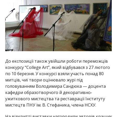
До експозиції також увійшли роботи переможців
конкурсу “College Art”, який відбувався з 27 лютого
по 10 березня. У конкурсі взяли участь понад 80
митців, чиї твори оцінювало журі під
головуванням Володимира Сандюка — доцента
кафедри образотворчого й декоративно-
ужиткового мистецтва та реставрації Інституту
мистецтв ПНУ ім. В. Стефаника, члена НСХУ.
На відкритті виставки нагородили авторів кращих