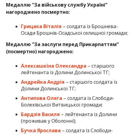
Медаллю “За військову службу Україні”
нагороджено посмертно:
Грицака Віталія
– солдата із Брошнева-
Осади Брошнів-Осадської селищної громади;
Медаллю “За заслуги перед Прикарпаттям”
(посмертно) нагороджено:
Алексашкіна Олександра
– старшого
лейтенанта із Долини Долинської ТГ;
Андрейка Андрія
– старшого солдата із
Долини Долинської ТГ;
Антипова Олега
– солдата із Слободи-
Болехівської Витвицької громади;
Бардзія Василя
– лейтенанта із Долини
(проживав у Оболонні);
Бучка Ярослава
– солдата із Слободи-