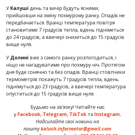
У
Калуші
день та вечір будуть ясними,
прийшовши на зміну похмурому ранку. Опадів не
передбачається. Вранці температура повітря
становитиме 7 градусів тепла, вдень підніметься
до 24 градусів, а ввечері знизиться до 15 градусів
вище нуля.
У
Долині
вже з самого ранку розпогодиться, і
ніщо не нагадуватиме про похмуру ніч. Протягом
дня буде сонячно та без опадів. Вранці стовпчики
термометрів покажуть 7 градусів тепла, вдень
піднімуться до 23 градусів, а ввечері температура
опуститься до 15 градусів вище нуля.
Будьмо на зв’язку! Читайте нас
у
Facebook
,
Telegram
,
TikTok
та
Instagram.
Надсилайте свої новини на
пошту
kalush.informator@gmail.com