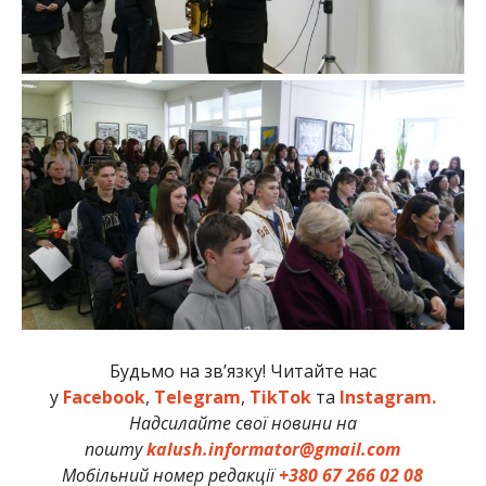
Будьмо на зв’язку! Читайте нас
у
Facebook
,
Telegram
,
TikTok
та
Instagram.
Надсилайте свої новини на
пошту
kalush.informator@gmail.com
Мобільний номер редакції
+380 67 266 02 08