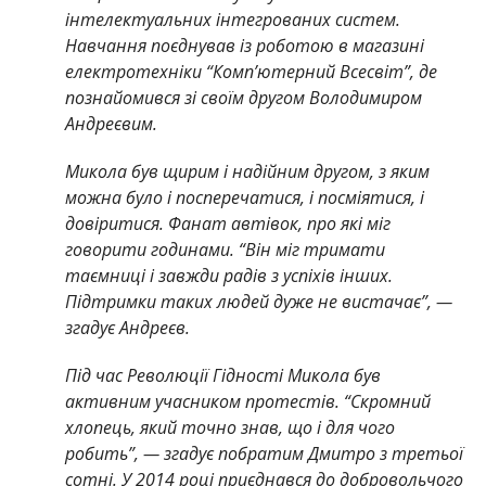
інтелектуальних інтегрованих систем.
Навчання поєднував із роботою в магазині
електротехніки “Комп’ютерний Всесвіт”, де
познайомився зі своїм другом Володимиром
Андреєвим.
Микола був щирим і надійним другом, з яким
можна було і посперечатися, і посміятися, і
довіритися. Фанат автівок, про які міг
говорити годинами. “Він міг тримати
таємниці і завжди радів з успіхів інших.
Підтримки таких людей дуже не вистачає”, —
згадує Андреєв.
Під час Революції Гідності Микола був
активним учасником протестів. “Скромний
хлопець, який точно знав, що і для чого
робить”, — згадує побратим Дмитро з третьої
сотні. У 2014 році приєднався до добровольчого