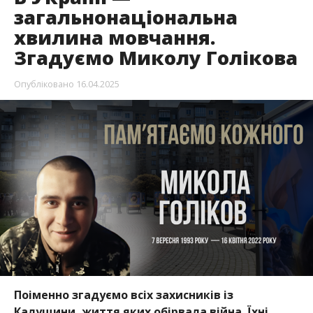
загальнонаціональна
хвилина мовчання.
Згадуємо Миколу Голікова
Опубліковано
16.04.2025
Поіменно згадуємо всіх захисників із
Калущини, життя яких обірвала війна. Їхні