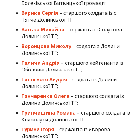
Болехівської Витвицької громади;
Варика Сергія
– старшого солдата із с.
Тяпче Долинської ТГ;
Васька Михайла
– сержанта із Солукова
Долинської ТГ;
Воронцова Миколу
– солдата з Долини
Долинської ТГ;
Галича Андрія
– старшого лейтенанта із
Оболонні Долинської ТГ;
Голосного Андрія
– солдата із Долини
Долинської ТГ;
Гончаренка Олега
– старшого солдата із
Долини Долинської ТГ;
Гринчишина Романа
– старшого солдата із
Княжолуки Долинської ТГ;;
Гурина Ігоря
– сержанта із Яворова
Долинської ТГ;