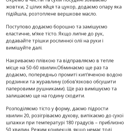
жовтки, 2 цілих яйця та цукор, додаємо опару яка
підійшла, розтоплене вершкове масло.
Поступово додаємо борошно та замішуємо
еластичне, мʼяке тісто. Якщо липне до рук,
додавайте трішки рослинної олії на руки і
вимішуйте далі.
Накриваємо плівкою та відправляємо в тепле
місце на 50-60 хвилин.Обминаємо ще раз та
додаємо, попередньо промиті кип’яченою водою
родзинки та журавлину (обовʼязково обсушити
паперовими рушниками). Ще раз вимішуємо та
залишаємо ще на годину сходити.
Розподіляємо тісто у форму, даємо підрости
хвилин 20, розігріваємо духову, випікаємо до сухої
шпажки при температурі 180 градусів – приблизно
50 хвилин. Режим конвекція, якщо немає тоді