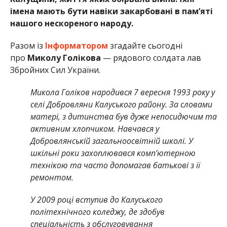
імена мають бути навіки закарбовані в пам’яті
нашого нескореного народу.
Разом із
Інформатором
згадайте сьогодні
про
Миколу Голікова
—
рядового солдата лав
Збройних Сил України.
Микола Голіков народився 7 вересня 1993 року у
селі Добровляни Калуського району. За словами
матері, з дитинства був дуже непосидючим та
активним хлопчиком. Навчався у
Добровлянській загальноосвітній школі. У
шкільні роки захоплювався комп’ютерною
технікою та часто допомагав батькові з її
ремонтом.
У 2009 році вступив до Калуського
політехнічного коледжу, де здобув
спеціальність з обслуговування