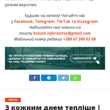
режим верх/низ.
Будьмо на зв’язку! Читайте нас
у
Facebook
,
Telegram
,
TikTok
та
Instagram.
Надсилайте свої новини на
пошту
kalush.informator@gmail.com
Мобільний номер редакції
+380 67 266 02 08
ЖИТТЯ
З кожним днем тепліше |