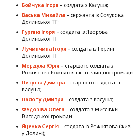
Бойчука Ігоря
– солдата з Калуша;
Васька Михайла
– сержанта із Солукова
Долинської ТГ;
Гурина Ігоря
– солдата із Яворова
Долинської ТГ;
Лучинчина Ігоря
– солдата із Герині
Долинської ТГ;
Мердуха Юрія
– старшого солдата з
Рожнятова Рожнятівської селищної громади;
Петріва Дмитра
– старшого солдата із
Калуша;
Пасюту Дмитра
– солдата з Калуша;
Федоріва Олега
– солдата з Мислівки
Вигодської громади;
Яценка Сергія
– солдата із Рожнятова (жив
у Долині);