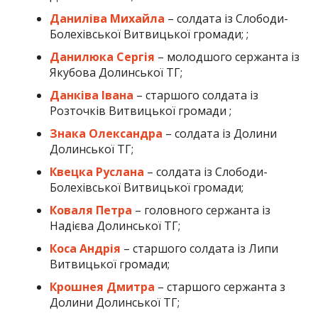
Даниліва Михайла
– солдата із Слободи-
Болехівської Витвицької громади; ;
Данилюка Сергія
– молодшого сержанта із
Якубова Долинської ТГ;
Данківа Івана
– старшого солдата із
Розточків Витвицької громади ;
Знака Олександра
– солдата із Долини
Долинської ТГ;
Квецка Руслана
– солдата із Слободи-
Болехівської Витвицької громади;
Коваля Петра
– головного сержанта із
Надієва Долинської ТГ;
Коса Андрія
– старшого солдата із Липи
Витвицької громади;
Крошнея Дмитра
– старшого сержанта з
Долини Долинської ТГ;