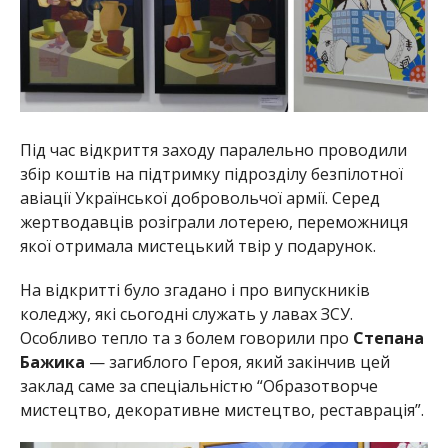
Під час відкриття заходу паралельно проводили
збір коштів на підтримку підрозділу безпілотної
авіації Української добровольчої армії. Серед
жертводавців розіграли лотерею, переможниця
якої отримала мистецький твір у подарунок.
На відкритті було згадано і про випускників
коледжу, які сьогодні служать у лавах ЗСУ.
Особливо тепло та з болем говорили про
Степана
Бажика
— загиблого Героя, який закінчив цей
заклад саме за спеціальністю “Образотворче
мистецтво, декоративне мистецтво, реставрація”.