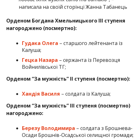
написала на своїй сторінці Жанна Табанець
Орденом Богдана Хмельницького ІІІ ступеня
нагороджено (посмертно):
Гудака Олега
– старшого лейтенанта із
Калуша;
Гецка Назара
– сержанта із Перевозця
Войнилівської ТГ;
Орденом “За мужність” ІІ ступеня (посмертно):
Хандія Василя
– солдата із Калуша;
Орденом “За мужність” ІІІ ступеня (посмертно)
нагороджено:
Березу Володимира
– солдата з Брошнева-
Осади Брошнів-Осадської селищної громади;