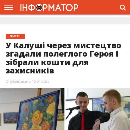
ГОЛОВНА
ЖИТТЯ
ВЛАДА
ГРОШІ
ТРЕШ
ДОЛИНА
РОЗСЛІДУВАННЯ
РЕКЛАМА
ПРО
ПРО
ІНТЕРВ’Ю
ВІДЕО
НАС
ПРОЄКТ
ЖИТТЯ
У Калуші через мистецтво
згадали полеглого Героя і
зібрали кошти для
захисників
Опубліковано
16.04.2025