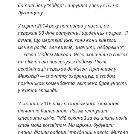
батальйону “Айдар” і вирушив у зону АТО на
Луганщину.
У серпні 2014 року потрапив у полон, де
пережив 50 днів катувань і щоденних погроз. “Я
думав, що мертвий уже, коли вони вивезли
мене в росію. Але вижив, значить, недаремно”,
— казав згодом Микола. Його включили в список
на обмін і він повернувся додому. Після
реабілітації переїхав до Києва. Працював у
Межигір’ї — спочатку охоронцем, а згодом
помічником коменданта. Активно брав участь
у житті громади.
У жовтні 2016 року познайомився з коханою
дівчиною Катериною. Разом планували
створити сім’ю. “Мій коханий за всі шість років
став моїм всесвітом. Ми мріяли, будували
плани, ділили радощі і труднощі навпіл. Микола