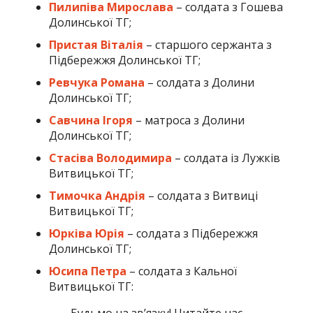
Пилипіва Мирослава
– солдата з Гошева
Долинської ТГ;
Пристая Віталія
– старшого сержанта з
Підбережжя Долинської ТГ;
Ревчука Романа
– солдата з Долини
Долинської ТГ;
Савчина Ігоря
– матроса з Долини
Долинської ТГ;
Стасіва Володимира
– солдата із Лужків
Витвицької ТГ;
Тимочка Андрія
– солдата з Витвиці
Витвицької ТГ;
Юрківа Юрія
– солдата з Підбережжя
Долинської ТГ;
Юсипа Петра
– солдата з Кальної
Витвицької ТГ: