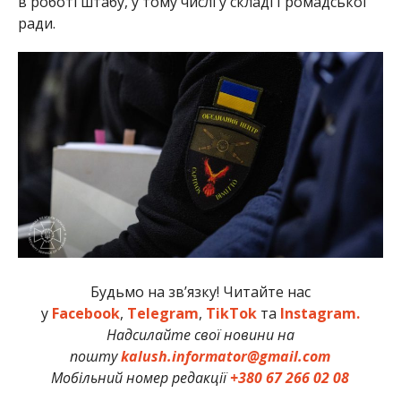
в роботі штабу, у тому числі у складі Громадської
ради.
Будьмо на зв’язку! Читайте нас
у
Facebook
,
Telegram
,
TikTok
та
Instagram.
Надсилайте свої новини на
пошту
kalush.informator@gmail.com
Мобільний номер редакції
+380 67 266 02 08