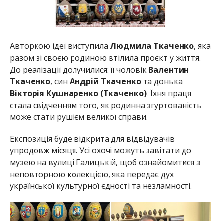
Авторкою ідеї виступила
Людмила Ткаченко
, яка
разом зі своєю родиною втілила проєкт у життя.
До реалізації долучилися: її чоловік
Валентин
Ткаченко
, син
Андрій Ткаченко
та донька
Вікторія Кушнаренко (Ткаченко)
. Їхня праця
стала свідченням того, як родинна згуртованість
може стати рушієм великої справи.
Експозиція буде відкрита для відвідувачів
упродовж місяця. Усі охочі можуть завітати до
музею на вулиці Галицькій, щоб ознайомитися з
неповторною колекцією, яка передає дух
української культурної єдності та незламності.