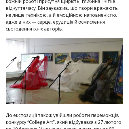
кожній роботі присутня щирість, глибина і чітке
відчуття часу. Він зауважив, що твори вражають
не лише технікою, а й емоційною наповненістю,
адже в них — серце, ерудиція й осмислення
сьогодення їхніх авторів.
До експозиції також увійшли роботи переможців
конкурсу “College Art”, який відбувався з 27 лютого
по 10 березня. У конкурсі взяли участь понад 80