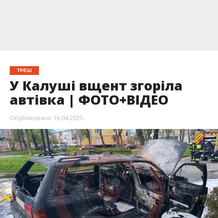
ТРЕШ
У Калуші вщент згоріла
автівка | ФОТО+ВІДЕО
Опубліковано
16.04.2025