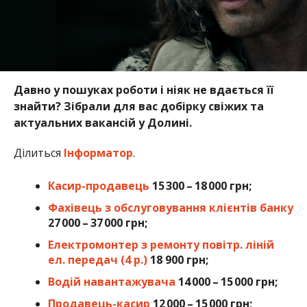
Давно у пошуках роботи і ніяк не вдається її
знайти? Зібрали для вас добірку свіжих та
актуальних вакансій у Долині.
Ділиться
Інформатор
.
Касир-продавець
15 300 – 18 000 грн;
Фахівець з обслуговування клієнтів банку
27 000 – 37 000 грн;
Електромонтер з ремонту повітр. ліній
ел. передач (4 р.)
18 900 грн;
Водій навантажувача
14 000 – 15 000 грн;
Продавець-касир
12 000 – 15 000 грн;