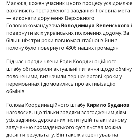
Малюка, кожен учасник цього процесу усвідомлює
важливість поставленого завдання. Головна мета
— виконати доручення Верховного
Головнокомандувача
Володимира Зеленського
і
повернути всіх українських полонених додому. За
більш ніж три роки повномасштабної війни з
полону було повернуто 4306 наших громадян.
Під час наради члени Ради Координаційного
штабу обговорили актуальні питання щодо обміну
полоненими, визначили першочергові кроки у
перемовинах і домовились про активізацію
обмінів.
Голова Координаційного штабу
Кирило Буданов
наголосив, що тільки завдяки злагодженим діям
усіх задіяних державних інституцій та активному
залученню громадянського суспільства можна
досягти результату. Він також акцентував на