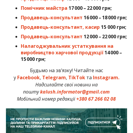
Помічник майстра
17 000 – 22 000 грн;
Продавець-консультант
16 000 – 18 000 грн;
Продавець-консультант, касир
15 000 грн;
Продавець-консультант
12 000 – 22 000 грн;
Налагоджувальник устаткування на
виробництво харчової продукції
14 000 –
15 000 грн;
Будьмо на зв’язку! Читайте нас
у
Facebook
,
Telegram
,
TikTok
та
Instagram.
Надсилайте свої новини на
пошту
kalush.informator@gmail.com
Мобільний номер редакції
+380 67 266 02 08