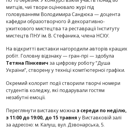
митців, чиї твори оцінювало журі під
головуванням Володимира Сандюка — доцента
кафедри образотворчого й декоративно-
ужиткового мистецтва та реставрації Інституту
мистецтв ПНУ ім. В. Стефаника, члена НСХУ.
На відкритті виставки нагородили авторів кращих
робіт. Головну відзнаку — гран-прі — здобула
Тетяна Пінкевич
за цифрову роботу “Душа
України”, створену у техніці комп’ютерної графіки.
Окремий колорит події створили творчі номери
студентів коледжу, які подарували гостям
незабутні емоції.
Переглянути виставку можна
з середи по неділю,
з 11:00 до 19:00, до 15 травня
у Виставковій залі
за адресою: м. Калуш, вул. Дзвонарська, 5.