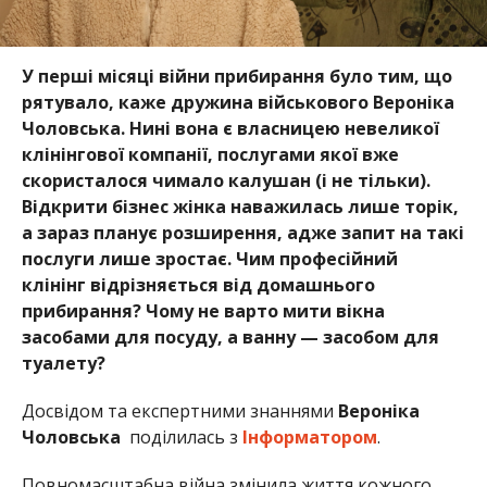
У перші місяці війни прибирання було тим, що
рятувало, каже дружина військового Вероніка
Чоловська. Нині вона є власницею невеликої
клінінгової компанії, послугами якої вже
скористалося чимало калушан (і не тільки).
Відкрити бізнес жінка наважилась лише торік,
а зараз планує розширення, адже запит на такі
послуги лише зростає. Чим професійний
клінінг відрізняється від домашнього
прибирання? Чому не варто мити вікна
засобами для посуду, а ванну — засобом для
туалету?
Досвідом та експертними знаннями
Вероніка
Чоловська
поділилась з
Інформатором
.
Повномасштабна війна змінила життя кожного