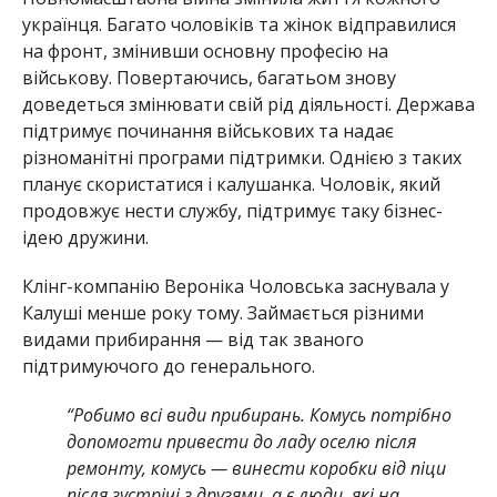
українця. Багато чоловіків та жінок відправилися
на фронт, змінивши основну професію на
військову. Повертаючись, багатьом знову
доведеться змінювати свій рід діяльності. Держава
підтримує починання військових та надає
різноманітні програми підтримки. Однією з таких
планує скористатися і калушанка. Чоловік, який
продовжує нести службу, підтримує таку бізнес-
ідею дружини.
Клінг-компанію Вероніка Чоловська заснувала у
Калуші менше року тому. Займається різними
видами прибирання — від так званого
підтримуючого до генерального.
“Робимо всі види прибирань. Комусь потрібно
допомогти привести до ладу оселю після
ремонту, комусь — винести коробки від піци
після зустрічі з друзями, а є люди, які на