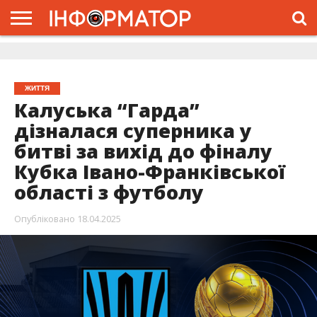
ГОЛОВНА
ЖИТТЯ
ВЛАДА
ГРОШІ
ТРЕШ
ДОЛИНА
РОЗСЛІДУВАННЯ
РЕКЛАМА
ПРО
ПРО
ІНТЕРВ’Ю
ВІДЕО
НАС
ПРОЄКТ
ЖИТТЯ
Калуська “Гарда”
дізналася суперника у
битві за вихід до фіналу
Кубка Івано-Франківської
області з футболу
Опубліковано
18.04.2025