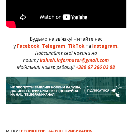
Будьмо на зв’язку! Читайте нас
у
Facebook
,
Telegram
,
TikTok
та
Instagram.
Надсилайте свої новини на
пошту
kalush.informator@gmail.com
Мобільний номер редакції
+380 67 266 02 08
МІТКИ:
ВЕЛИКДЕНЬ
,
КАЛУШ
,
ПРИБИРАННЯ