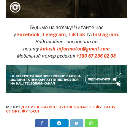
Будьмо на зв’язку! Читайте нас
у
Facebook
,
Telegram
,
TikTok
та
Instagram.
Надсилайте свої новини на
пошту
kalush.informator@gmail.com
Мобільний номер редакції
+380 67 266 02 08
МІТКИ:
ДОЛИНА
,
КАЛУШ
,
КУБОК ОБЛАСТІ З ФУТБОЛУ
,
СПОРТ
,
ФУТБОЛ