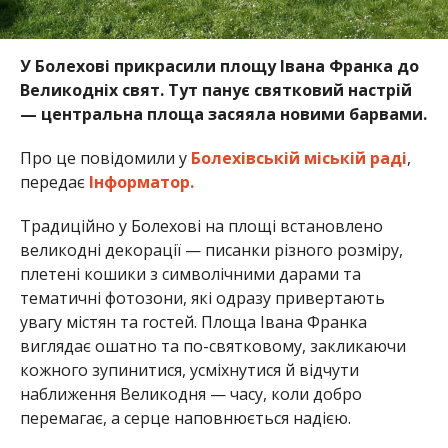
У Болехові прикрасили площу Івана Франка до
Великодніх свят. Тут панує святковий настрій
— центральна площа засяяла новими барвами.
Про це повідомили у
Болехівській міській раді
,
передає
Інформатор.
Традиційно у Болехові на площі встановлено
великодні декорації — писанки різного розміру,
плетені кошики з символічними дарами та
тематичні фотозони, які одразу привертають
увагу містян та гостей. Площа Івана Франка
виглядає ошатно та по-святковому, закликаючи
кожного зупинитися, усміхнутися й відчути
наближення Великодня — часу, коли добро
перемагає, а серце наповнюється надією.