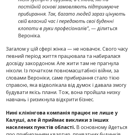
постійній основі замовляють підтримуюче
прибирання. Так, багато людей зараз цінують
свій власний час і передають свої буденні
клопоти в руки професіоналів”
, — ділиться
Вероніка.
Загалом у цій сфері жінка — не новачок. Свого часу
певний період життя працювала та набиралася
досвіду закордоном. Але жити там не прагнула
ніколи. Із початком повномасштабної війни, за
словами Вероніки, саме прибирання стало тією
справою, яка відволікала від думок і давала змогу
будувати якісь плани. Тож, вона пройшла низку
навчань і ризикнула відкрити бізнес.
Нині клінінгова компанія працює не лише у
Калуші, але й приймає виклики з інших
населених пунктів області.
В основному йдеться
про прибиранням квартир, приватних будинків,