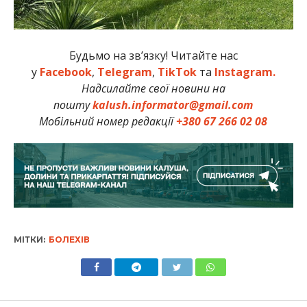
Будьмо на зв’язку! Читайте нас
у
Facebook
,
Telegram
,
TikTok
та
Instagram.
Надсилайте свої новини на
пошту
kalush.informator@gmail.com
Мобільний номер редакції
+380 67 266 02 08
МІТКИ:
БОЛЕХІВ