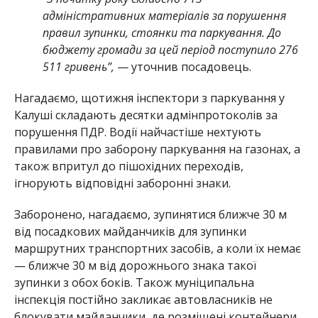
адміністративних матеріалів за порушення
правил зупинки, стоянки та паркування. До
бюджету громади за цей період поступило 276
511 гривень”,
— уточнив посадовець.
Нагадаємо, щотижня інспектори з паркування у
Калуші складають десятки адмінпротоколів за
порушення ПДР. Водії найчастіше нехтують
правилами про заборону паркування на газонах, а
також впритул до пішохідних переходів,
ігнорують відповідні заборонні знаки.
Заборонено, нагадаємо, зупинятися ближче 30 м
від посадкових майданчиків для зупинки
маршрутних транспортних засобів, а коли їх немає
— ближче 30 м від дорожнього знака такої
зупинки з обох боків. Також муніципальна
інспекція постійно закликає автовласників не
блокувати майданчики, де розміщені контейнери