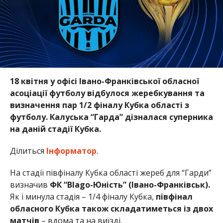
18 квітня у офісі Івано-Франківської обласної
асоціації футболу відбулося жеребкування та
визначення пар 1/2 фіналу Кубка області з
футболу. Калуська “Гарда” дізналася суперника
на даній стадії Кубка.
Ділиться
Інформатор
.
На стадії півфіналу Кубка області жереб для “Гарди”
визначив
ФК “Blago-Юність” (Івано-Франківськ).
Як і минула стадія – 1/4 фіналу Кубка,
півфінал
обласного Кубка також складатиметься із двох
матчів
– вдома та на виїзді.