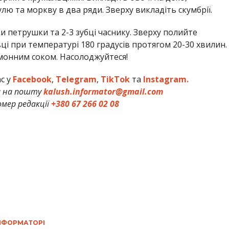
ю та моркву в два ряди. Зверху викладіть скумбрії.
и петрушки та 2-3 зубці часнику. Зверху полийте
ці при температурі 180 градусів протягом 20-30 хвилин.
монним соком. Насолоджуйтеся!
ас у
Facebook
,
Telegram
,
TikTok
та
Instagram.
и на пошту
kalush.informator@gmail.com
мер редакції
+380 67 266 02 08
ІНФОРМАТОРІ