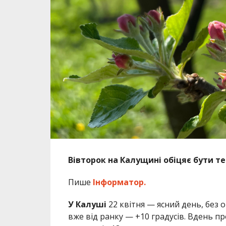
Вівторок на Калущині обіцяє бути т
Пише
Інформатор.
У Калуші
22 квітня — ясний день, без
вже від ранку — +10 градусів. Вдень пр