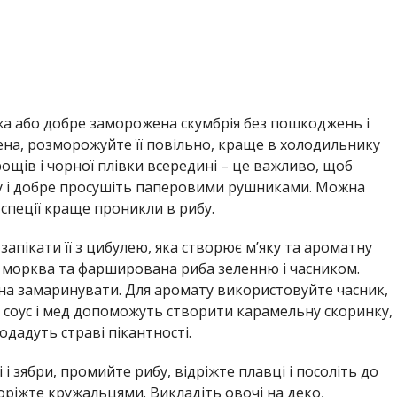
жа або добре заморожена скумбрія без пошкоджень і
ена, розморожуйте її повільно, краще в холодильнику
рощів і чорної плівки всередині – це важливо, щоб
бу і добре просушіть паперовими рушниками. Можна
 спеції краще проникли в рибу.
апікати її з цибулею, яка створює м’яку та ароматну
 морква та фарширована риба зеленню і часником.
на замаринувати. Для аромату використовуйте часник,
й соус і мед допоможуть створити карамельну скоринку,
одадуть страві пікантності.
і зябри, промийте рибу, відріжте плавці і посоліть до
оріжте кружальцями. Викладіть овочі на деко,