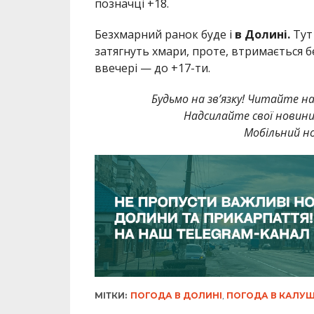
позначці +18.
Безхмарний ранок буде і
в Долині.
Тут 
затягнуть хмари, проте, втримається б
ввечері — до +17-ти.
Будьмо на зв’язку! Читайте на
Надсилайте свої новин
Мобільний но
МІТКИ:
ПОГОДА В ДОЛИНІ
,
ПОГОДА В КАЛУШ