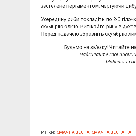
застелене пергаментом, чергуючи цибул
Усередину риби покладіть по 2-3 гілочк
скумбрію олією. Випікайте рибу в духов
Перед подачею збризніть скумбрію ли
Будьмо на зв’язку! Читайте н
Надсилайте свої новин
Мобільний но
МІТКИ:
СМАЧНА ВЕСНА
,
СМАЧНА ВЕСНА НА 