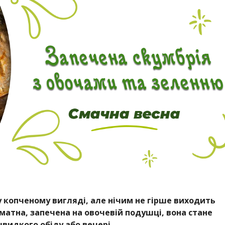
 у копченому вигляді, але нічим не гірше виходить
оматна, запечена на овочевій подушці, вона стане
видкого обіду або вечері.