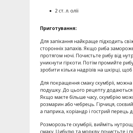
2 ст. л. олії
Приготування:
Для запікання найкраще підходить сві
сторонніх запахів. Якщо риба заморож
протягом ночі. Почистьте рибу від нут
уникнути гіркоти. Потім промийте ри
зробити кілька надрізів на шкірці, щоб
Для покращення смаку скумбрії, можна з
подушку. До цього рецепту додаються
Якщо маєте більше часу, скумбрію мож
розмарин або чебрець. Гірчиця, соєви
а паприка, коріандр і гострий перець д
Розморозьте скумбрії, вийміть нутрощі 
смаку. Цибулю та моркву почистьте і п