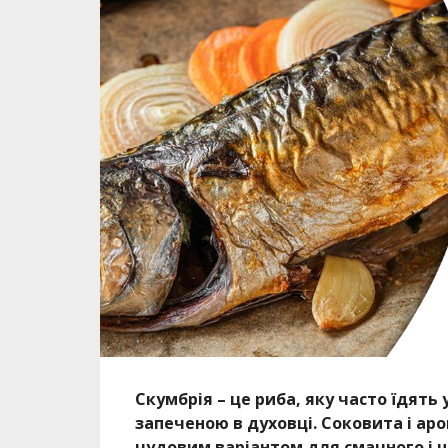
Скумбрія – це риба, яку часто їдять
запеченою в духовці. Соковита і ар
чудовим варіантом для смачного і ш