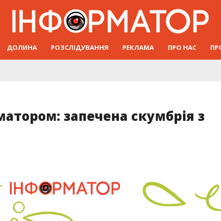
ДОЛИНА
РОЗСЛІДУВАННЯ
РЕКЛАМА
ПРО НАС
ПР
матором: запечена скумбрія з