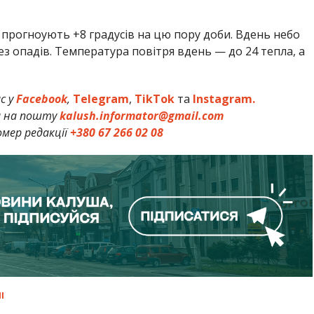
прогноують +8 градусів на цю пору доби. Вдень небо
ез опадів. Температура повітря вдень — до 24 тепла, а
с у
Facebook
,
Telegram
,
TikTok
та
Instagram.
и на пошту
kalush.informator@gmail.com
мер редакції
+380 67 266 02 08
І