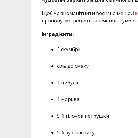
Щоб урізноманітнити весняне меню,
І
пропонуємо рецепт запеченої скумбрії
Інгредієнти:
2 скумбрії
сіль до смаку
1 цибуля
1 морква
5-6 гілочок петрушки
5-6 зуб. часнику