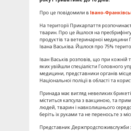
Про це повідомили в
Івано-Франківс
На території Прикарпаття розпочинаєть
тварин. Про це йшлося на пресбрифінг
продуктів та ветеринарної медицини 
Івана Васьківа. Йшлося про 75% територі
Іван Васьків розповів, що при кожній т
яких увійшли спеціалісти Головного 
медицини, представники органів місц
Національної поліції в області та корис
Принада має вигляд невеликих брикетів
міститься капсула з вакциною, та прим
людей, тварин і навколишнього середо
беріть їх руками та не переносьте з мі
Представник Держпродспоживслужби за