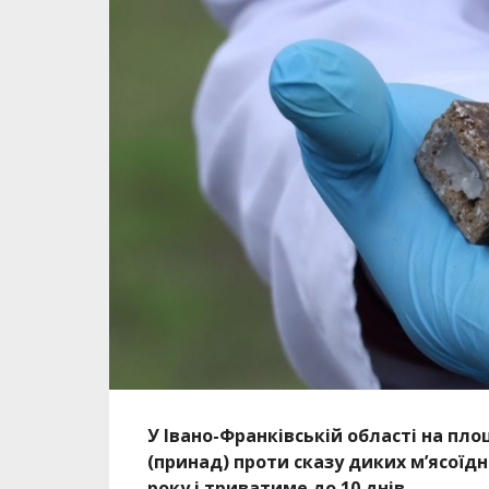
У Івано-Франківській області на пл
(принад) проти сказу диких м’ясоїдн
року і триватиме до 10 днів.