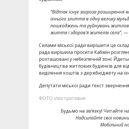
“Відтак існує загроза розширення вк
їхнього злиття в одну велику мульд
пошкоджень та руйнувань житлових
життя і здоров’я жителів села”,
— 
Силами міської ради вирішити це склад
рада вирішила просити Кабмін розгляну
розташовані у небезпечній зоні. Йдет
будівництва житлових будинків для відс
виділення коштів з держбюджету на їхн
Депутати міської ради текст звернення
ФОТО ілюстративне
Будьмо на зв’язку! Читайте н
Надсилайте свої новин
Мобільний но