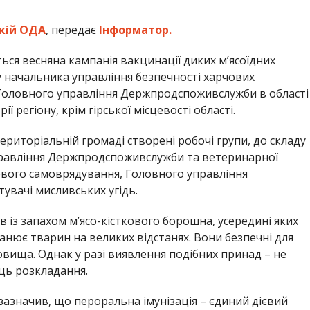
ькій ОДА
, передає
Інформатор.
ся весняна кампанія вакцинації диких м’ясоїдних
у начальника управління безпечності харчових
Головного управління Держпродспоживслужби в області
ї регіону, крім гірської місцевості області.
ериторіальній громаді створені робочі групи, до складу
управління Держпродспоживслужби та ветеринарної
евого самоврядування, Головного управління
тувачі мисливських угідь.
 із запахом м’ясо-кісткового борошна, усередині яких
анює тварин на великих відстанях. Вони безпечні для
вища. Однак у разі виявлення подібних принад – не
сць розкладання.
значив, що пероральна імунізація – єдиний дієвий