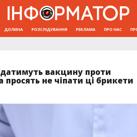
ДОЛИНА
РОЗСЛІДУВАННЯ
РЕКЛАМА
ПРО НАС
ПР
идатимуть вакцину проти
а просять не чіпати ці брикети