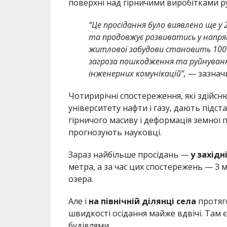
поверхні над гірничими виробітками р
“Це просідання було виявлено ще у 
та продовжує розвиватись у напря
житлової забудови становить 100 
загроза пошкодження та руйнуван
інженерних комунікацій”,
— зазнач
Чотирирічні спостереження, які здійсн
університету нафти і газу, дають підс
гірничого масиву і деформація земної 
прогнозують науковці.
Зараз найбільше просідань —
у західн
метра, а за час цих спостережень — 3 
озера.
Але і
на північній ділянці села
протяго
швидкості осідання майже вдвічі. Там
будівлями.