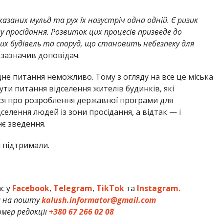
азаних мульд та рух їх назустріч одна одній. Є ризик
у просідання. Розвиток цих процесів призведе до
 будівель та споруд, що становить небезпеку для
зазначив доповідач.
не питання неможливо. Тому з огляду на все це міська
ти питання відселення жителів будинків, які
ься про розроблення державної програми для
елення людей із зони просідання, а відтак — і
є зведення.
 підтримали.
ас у
Facebook
,
Telegram
,
TikTok
та
Instagram.
и на пошту
kalush.informator@gmail.com
мер редакції
+380 67 266 02 08