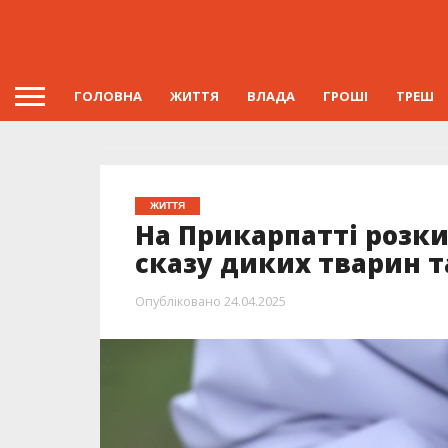
ГОЛОВНА
ЖИТТЯ
ВЛАДА
ГРОШІ
ТРЕШ
ЖИТТЯ
На Прикарпатті розк
сказу диких тварин т
Опубліковано
24.04.2025