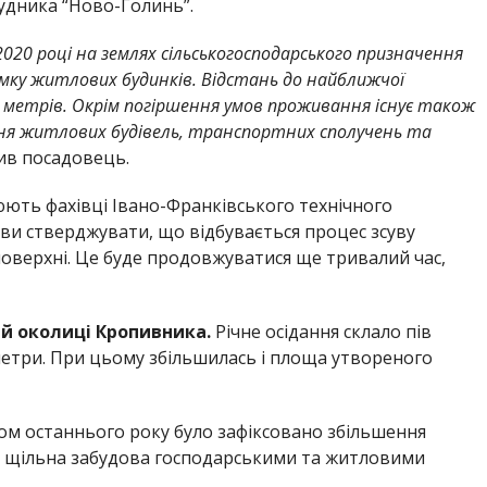
удника “Ново-Голинь”.
2020 році на землях сільськогосподарського призначення
мку житлових будинків. Відстань до найближчої
метрів. Окрім погіршення умов проживання існує також
ня житлових будівель, транспортних сполучень та
ив посадовець.
юють фахівці Івано-Франківського технічного
тави стверджувати, що відбувається процес зсуву
поверхні. Це буде продовжуватися ще тривалий час,
ій околиці Кропивника.
Річне осідання склало пів
метри. При цьому збільшилась і площа утвореного
м останнього року було зафіксовано збільшення
 є щільна забудова господарськими та житловими