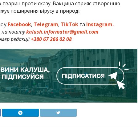
их тварин проти сказу. Вакцина сприяє створенню
нижує поширення вірусу в природі.
ас у
Facebook
,
Telegram
,
TikTok
та
Instagram.
и на пошту
kalush.informator@gmail.com
мер редакції
+380 67 266 02 08