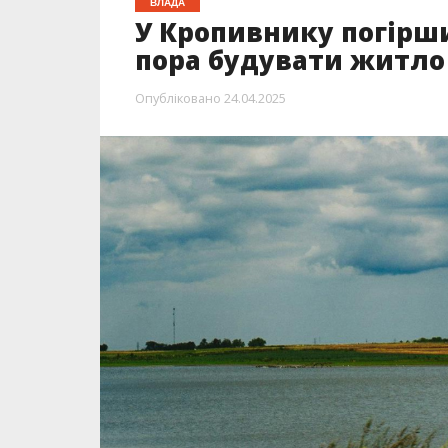
ВЛАДА
У Кропивнику погірши
пора будувати житло
Опубліковано
24.04.2025