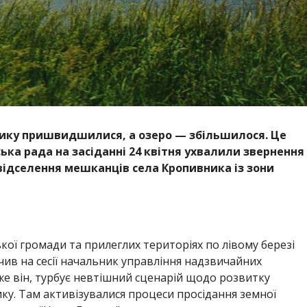
нику пришвидшилися, а озеро — збільшилося. Це
ька рада на засіданні 24 квітня ухвалили звернення
 відселення мешканців села Кропивника із зони
ької громади та прилеглих територіях по лівому березі
чив на сесії начальник управління надзвичайних
е він, турбує невтішний сценарій щодо розвитку
ку. Там активізувалися процеси просідання земної