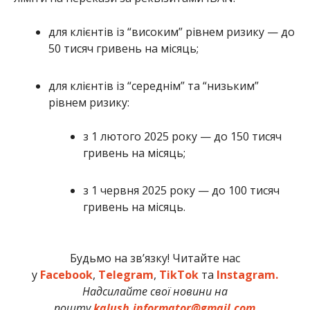
для клієнтів із “високим” рівнем ризику — до
50 тисяч гривень на місяць;
для клієнтів із “середнім” та “низьким”
рівнем ризику:
з 1 лютого 2025 року — до 150 тисяч
гривень на місяць;
з 1 червня 2025 року — до 100 тисяч
гривень на місяць.
Будьмо на зв’язку! Читайте нас
у
Facebook
,
Telegram
,
TikTok
та
Instagram.
Надсилайте свої новини на
пошту
kalush.informator@gmail.com