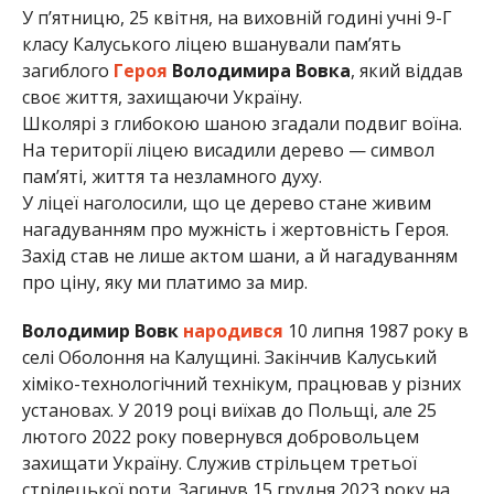
У п’ятницю, 25 квітня, на виховній годині учні 9-Г
класу Калуського ліцею вшанували пам’ять
загиблого
Героя
Володимира Вовка
, який віддав
своє життя, захищаючи Україну.
Школярі з глибокою шаною згадали подвиг воїна.
На території ліцею висадили дерево — символ
пам’яті, життя та незламного духу.
У ліцеї наголосили, що це дерево стане живим
нагадуванням про мужність і жертовність Героя.
Захід став не лише актом шани, а й нагадуванням
про ціну, яку ми платимо за мир.
Володимир Вовк
народився
10 липня 1987 року в
селі Оболоння на Калущині. Закінчив Калуський
хіміко-технологічний технікум, працював у різних
установах. У 2019 році виїхав до Польщі, але 25
лютого 2022 року повернувся добровольцем
захищати Україну. Служив стрільцем третьої
стрілецької роти. Загинув 15 грудня 2023 року на