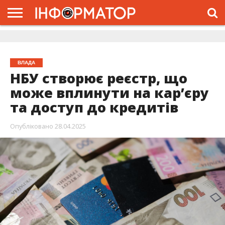
ГОЛОВНА
ЖИТТЯ
ВЛАДА
ГРОШІ
ТРЕШ
ДОЛИНА
РОЗСЛІДУВАННЯ
РЕКЛАМА
ПРО
ПРО
ІНТЕРВ’Ю
ВІДЕО
НАС
ПРОЄКТ
ВЛАДА
НБУ створює реєстр, що
може вплинути на кар’єру
та доступ до кредитів
Опубліковано
28.04.2025