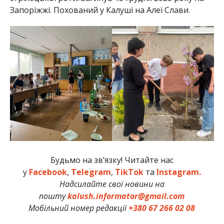
Запоріжжі. Похований у Калуші на Алеї Слави.
Будьмо на зв’язку! Читайте нас
у
Facebook
,
Telegram
,
TikTok
та
Instagram.
Надсилайте свої новини на
пошту
kalush.informator@gmail.com
Мобільний номер редакції
+380 67 266 02 08