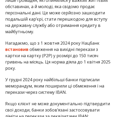
лише громадян, які опинилися у важких життєвих
обставинах, а й молоді, яка свідомо продає
персональні дані. Це може серйозно зашкодити
подальшій кар’єрі, стати перешкодою для вступу
на державну службу або отримання кредиту в
майбутньому.
Нагадаємо, що з 1 жовтня 2024 року Нацбанк
встановив
обмеження на вихідні перекази з
картки на картку (P2P) у розмірі до 150 тисяч
гривень на місяць. Ця норма діяла до 1 квітня 2025
року.
У грудні 2024 року найбільші банки підписали
меморандум, яким поширили ці обмеження і на
перекази через систему IBAN.
Якщо клієнт не може документально підтвердити
свої доходи, банки зобов’язані застосовувати
ліміти на перекази за реквізитами IBAN: