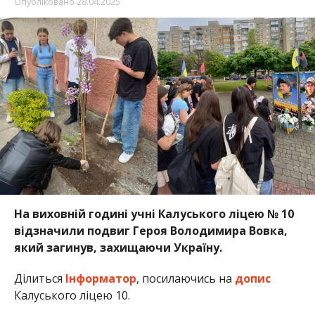
Опубліковано
28.04.2025
На виховній годині учні Калуського ліцею
№
10
відзначили подвиг Героя Володимира Вовка,
який загинув, захищаючи Україну.
Ділиться
Інформатор
, посилаючись на
допис
Калуського ліцею 10.