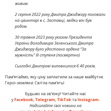
живим.
2 серпня 2022 року Дмитра Джиджору поховали
на цвинтарі в с. Заставці, звідки він був
родом.
30 травня 2023 року указом Президента
України Володимира Зеленського Дмитра
Джиджору було удостоєно ордена “За
мужність” ІІІ ступеня (посмертно)
Сьогодні Дмитрові виповнилося б 40 років.
Памʼятаймо, яку ціну заплатили за наше майбутнє
Герої-земляки. Світла пам’ять!
Будьмо на зв’язку! Читайте нас
у
Facebook
,
Telegram
,
TikTok
та
Instagram.
Надсилайте свої новини на