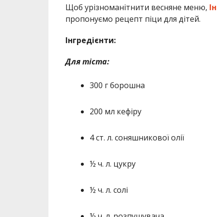
Щоб урізноманітнити весняне меню,
І
пропонуємо рецепт піци для дітей.
Інгредієнти:
Для тіста:
300 г борошна
200 мл кефіру
4 ст. л. соняшникової олії
½ ч. л. цукру
½ ч. л. солі
½ ч. л. розпушувача