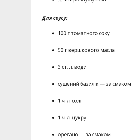
Для соусу:
100 г томатного соку
50 г вершкового масла
3 ст. л. води
сушений базилік — за смаком
1 ч. л. солі
1 ч. л. цукру
орегано — за смаком