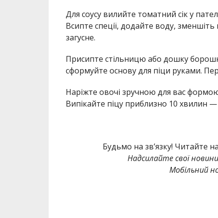
Для соусу вилийте томатний сік у пате
Всипте спеції, додайте воду, зменшіть 
загусне.
Присипте стільницю або дошку борошном
сформуйте основу для піци руками. Пер
Наріжте овочі зручною для вас формою. 
Випікайте піцу приблизно 10 хвилин — д
Будьмо на зв’язку! Читайте н
Надсилайте свої новин
Мобільний но