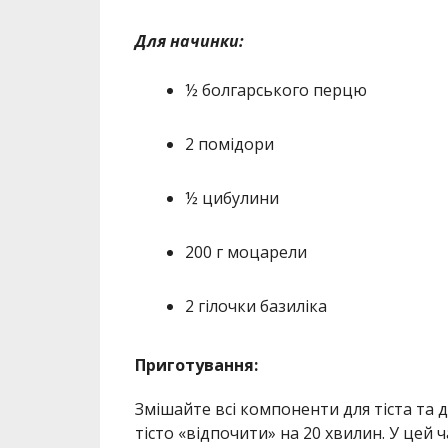
Для начинки:
½ болгарського перцю
2 помідори
½ цибулини
200 г моцарели
2 гілочки базиліка
Приготування:
Змішайте всі компоненти для тіста та д
тісто «відпочити» на 20 хвилин. У цей ч