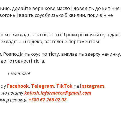
льню, додайте вершкове масло і доведіть до кипіння.
вогонь і варіть соус близько 5 хвилин, поки він не
 і викладіть на неї тісто. Трохи розкачайте, а далі
екладіть її на деко, застелене пергаментом.
Розподіліть соус по тісту, викладіть зверху начинку.
о готовності тіста.
Смачного!
ас у
Facebook
,
Telegram
,
TikTok
та
Instagram.
и на пошту
kalush.informator@gmail.com
мер редакції
+380 67 266 02 08