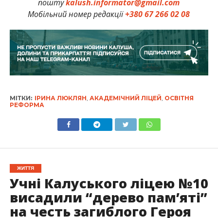
пошту
kalush.informator@gmail.com
Мобільний номер редакції
+380 67 266 02 08
МІТКИ:
ІРИНА ЛЮКЛЯН
,
АКАДЕМІЧНИЙ ЛІЦЕЙ
,
ОСВІТНЯ
РЕФОРМА
ЖИТТЯ
Учні Калуського ліцею №10
висадили “дерево пам’яті”
на честь загиблого Героя