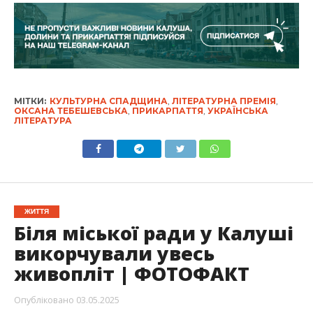
МІТКИ:
КУЛЬТУРНА СПАДЩИНА
,
ЛІТЕРАТУРНА ПРЕМІЯ
,
ОКСАНА ТЕБЕШЕВСЬКА
,
ПРИКАРПАТТЯ
,
УКРАЇНСЬКА
ЛІТЕРАТУРА
ЖИТТЯ
Біля міської ради у Калуші
викорчували увесь
живопліт | ФОТОФАКТ
Опубліковано
03.05.2025