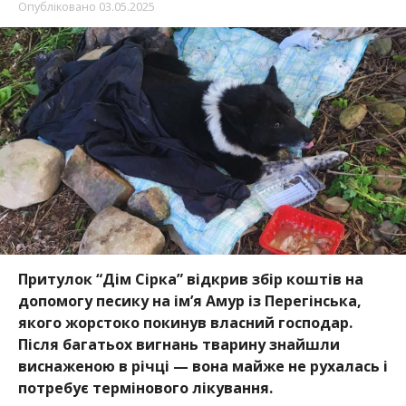
Опубліковано
03.05.2025
Притулок “Дім Сірка” відкрив збір коштів на
допомогу песику на ім’я Амур із Перегінська,
якого жорстоко покинув власний господар.
Після багатьох вигнань тварину знайшли
виснаженою в річці — вона майже не рухалась і
потребує термінового лікування.