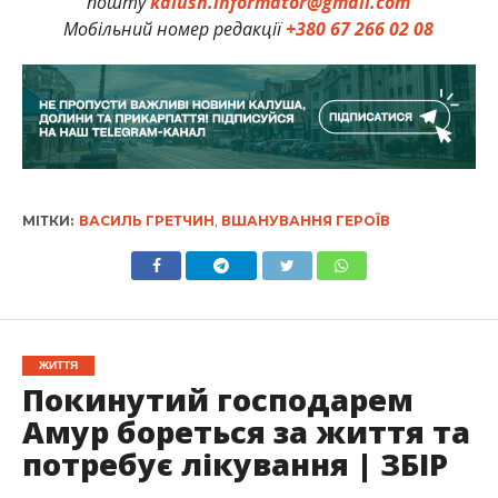
пошту
kalush.informator@gmail.com
Мобільний номер редакції
+380 67 266 02 08
МІТКИ:
ВАСИЛЬ ГРЕТЧИН
,
ВШАНУВАННЯ ГЕРОЇВ
ЖИТТЯ
Покинутий господарем
Амур бореться за життя та
потребує лікування | ЗБІР