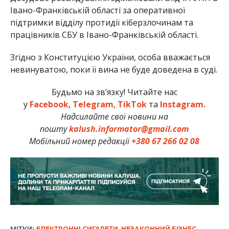
Івано-Франківській області за оперативної
підтримки відділу протидії кіберзлочинам та
працівників СБУ в Івано-Франківській області.
Згідно з Конституцією України, особа вважається
невинуватою, поки її вина не буде доведена в суді.
Будьмо на зв’язку! Читайте нас
у
Facebook
,
Telegram
,
TikTok
та
Instagram.
Надсилайте свої новини на
пошту
kalush.informator@gmail.com
Мобільний номер редакції
+380 67 266 02 08
МІТКИ:
ЕЛЕКТРОННІ СИГАРЕТИ
,
НЕЗАКОННИЙ БІЗНЕС
,