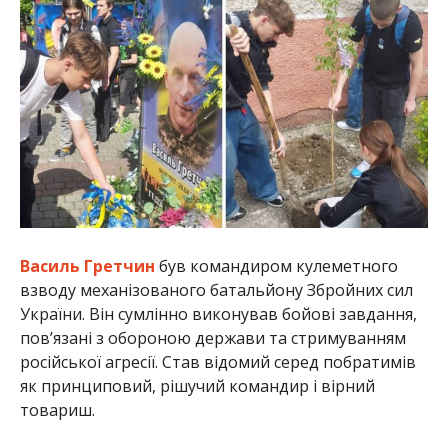
Василь Гретчин
був командиром кулеметного
взводу механізованого батальйону Збройних сил
України. Він сумлінно виконував бойові завдання,
пов’язані з обороною держави та стримуванням
російської агресії. Став відомий серед побратимів
як принциповий, рішучий командир і вірний
товариш.