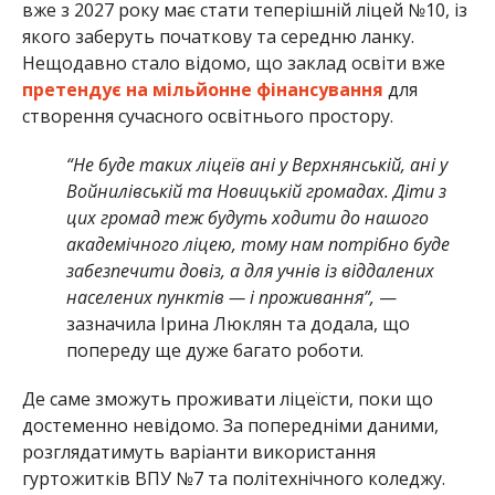
вже з 2027 року має стати теперішній ліцей №10, із
якого заберуть початкову та середню ланку.
Нещодавно стало відомо, що заклад освіти вже
претендує на мільйонне фінансування
для
створення сучасного освітнього простору.
“Не буде таких ліцеїв ані у Верхнянській, ані у
Войнилівській та Новицькій громадах. Діти з
цих громад теж будуть ходити до нашого
академічного ліцею, тому нам потрібно буде
забезпечити довіз, а для учнів із віддалених
населених пунктів — і проживання”,
—
зазначила Ірина Люклян та додала, що
попереду ще дуже багато роботи.
Де саме зможуть проживати ліцеїсти, поки що
достеменно невідомо. За попередніми даними,
розглядатимуть варіанти використання
гуртожитків ВПУ №7 та політехнічного коледжу.