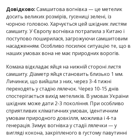
Довідково:
Самшитова вогнівка — це метелик
досить великих розмірів, гусениці зелені, із
чорною головою. Харчується цей шкідник листям
самшиту. У Європу вогнівка потрапила з Китаю і
поступово поширилася, загрожуючи самшитовим
насадженням. Особливо посилює ситуацію те, що в
наших умовах вона не має природних ворогів.
Комаха відкладає яйця на нижній стороні листя
самшиту. Діаметр яйця становить близько 1 мм.
Личинки, що вийшли з них, через 3-4 тижні
переходять у стадію лялечок. Через 10-15 днів
спостерігається вихід метеликів. В умовах України
шкідник може дати 2-3 покоління. При особливо
сприятливих кліматичних умовах, ідентичним
умовам природного довкілля, можлива і 4-та
генерація. Зимує вогнівка у стадії лялечки — у
вигляді кокона, закріпленого в густому павутинні