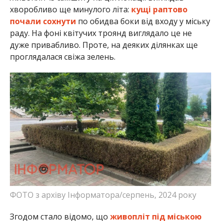
хворобливо ще минулого літа:
кущі раптово
почали сохнути
по обидва боки від входу у міську
раду. На фоні квітучих троянд виглядало це не
дуже привабливо. Проте, на деяких ділянках ще
проглядалася свіжа зелень.
ФОТО з архіву Інформатора/серпень, 2024 року
Згодом стало відомо, що
живопліт під міською