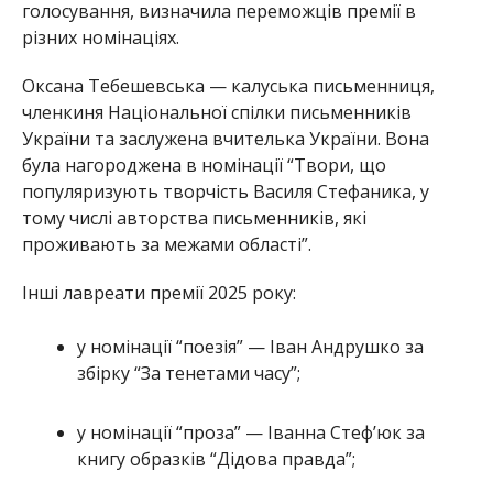
голосування, визначила переможців премії в
різних номінаціях.
Оксана Тебешевська — калуська письменниця,
членкиня Національної спілки письменників
України та заслужена вчителька України. Вона
була нагороджена в номінації “Твори, що
популяризують творчість Василя Стефаника, у
тому числі авторства письменників, які
проживають за межами області”.
Інші лавреати премії 2025 року:
у номінації “поезія” — Іван Андрушко за
збірку “За тенетами часу”;
у номінації “проза” — Іванна Стеф’юк за
книгу образків “Дідова правда”;