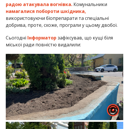
радою атакувала вогнівка.
Комунальники
намагалися побороти шкідника,
використовуючи біопрепарати та спеціальні
добрива, проте, схоже, програли у цьому двобої.
Сьогодні
Інформатор
зафіксував, що кущі біля
міської ради повністю видалили: