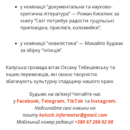
у номінації “документальна та науково-
критична література” — Роман Киселюк за
книгу “Світ потребує радости: гуцульські
приповідки, прислів’я, коломийки”;
у номінації “новелістика” — Михайло Буджак
за збірку “Ін’єкція”.
Калуська громада вітає Оксану Тебешевську та
інших переможців, які своєю творчістю
збагачують культурну спадщину нашого краю.
Будьмо на зв’язку! Читайте нас
у
Facebook
,
Telegram
,
TikTok
та
Instagram.
Надсилайте свої новини на
пошту
kalush.informator@gmail.com
Мобільний номер редакції
+380 67 266 02 08