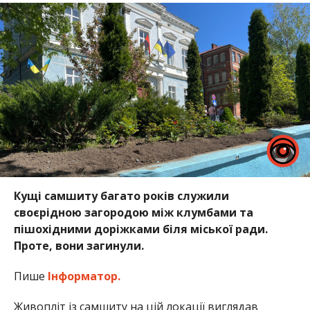
Кущі самшиту багато років служили
своєрідною загородою між клумбами та
пішохідними доріжками біля міської ради.
Проте, вони загинули.
Пише
Інформатор.
Живопліт із самшиту на цій локації виглядав