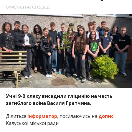
Опубліковано
03.05.2025
Учні 9-В класу висадили гліцинію на честь
загиблого воїна Василя Гретчина.
Ділиться
Інформатор
, посилаючись на
допис
Калуської міської ради.