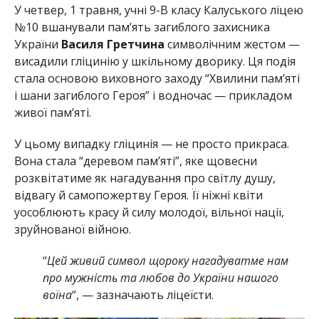
У четвер, 1 травня, учні 9-В класу Калуського ліцею
№10 вшанували пам’ять загиблого захисника
України
Василя Гретчина
символічним жестом —
висадили гліцинію у шкільному дворику. Ця подія
стала основою виховного заходу “Хвилини пам’яті
і шани загиблого Героя” і водночас — прикладом
живої пам’яті.
У цьому випадку гліцинія — не просто прикраса.
Вона стала “деревом пам’яті”, яке щовесни
розквітатиме як нагадування про світлу душу,
відвагу й самопожертву Героя. Її ніжні квіти
уособлюють красу й силу молодої, вільної нації,
зруйнованої війною.
“
Цей живий символ щороку нагадуватме нам
про мужність та любов до України нашого
воїна
“, — зазначають ліцеїсти.