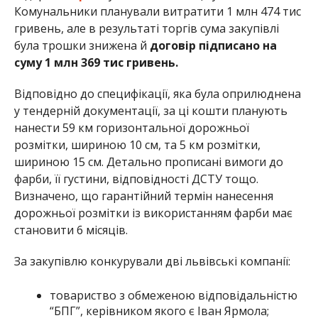
Комунальники планували витратити 1 млн 474 тис
гривень, але в результаті торгів сума закупівлі
була трошки знижена й
договір підписано на
суму 1 млн 369 тис гривень.
Відповідно до специфікації, яка була оприлюднена
у тендерній документації, за ці кошти планують
нанести 59 км горизонтальної дорожньої
розмітки, шириною 10 см, та 5 км розмітки,
шириною 15 см. Детально прописані вимоги до
фарби, її густини, відповідності ДСТУ тощо.
Визначено, що гарантійний термін нанесення
дорожньої розмітки із використанням фарби має
становити 6 місяців.
За закупівлю конкурували дві львівські компанії:
товариство з обмеженою відповідальністю
“БПГ”, керівником якого є Іван Ярмола;