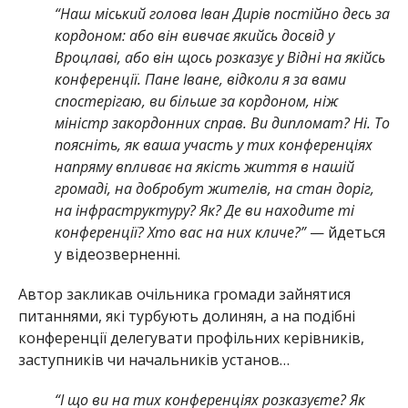
“Наш міський голова Іван Дирів постійно десь за
кордоном: або він вивчає якийсь досвід у
Вроцлаві, або він щось розказує у Відні на якійсь
конференції. Пане Іване, відколи я за вами
спостерігаю, ви більше за кордоном, ніж
міністр закордонних справ. Ви дипломат? Ні. То
поясніть, як ваша участь у тих конференціях
напряму впливає на якість життя в нашій
громаді, на добробут жителів, на стан доріг,
на інфраструктуру? Як? Де ви находите ті
конференції? Хто вас на них кличе?”
— йдеться
у відеозверненні.
Автор закликав очільника громади зайнятися
питаннями, які турбують долинян, а на подібні
конференції делегувати профільних керівників,
заступників чи начальників установ…
“І що ви на тих конференціях розказуєте? Як