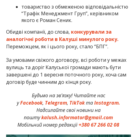
товариство з обмеженою відповідальністю
“Трафік Менеджмент Груп”, керівником
якого є Роман Сеник.
Обидві компанії, до слова,
конкурували за
аналогічні роботи в Калуші минулого року.
Переможцем, як і цього року, стало “БПГ”.
За умовами свіжого договору, всі роботи у межах
вулиць та доріг Калуської громади мають бути
завершені до 1 вересня поточного року, хоча сам
договір буде чинним до кінця року.
Будьмо на зв’язку! Читайте нас
у
Facebook
,
Telegram
,
TikTok
та
Instagram.
Надсилайте свої новини на
пошту
kalush.informator@gmail.com
Мобільний номер редакції
+380 67 266 02 08