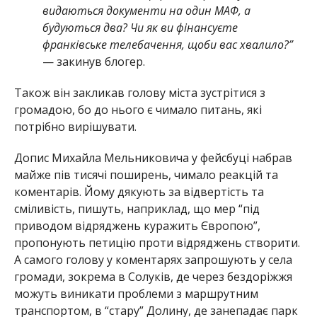
видаються документи на один МАФ, а
будуються два? Чи як ви фінансуєте
франківське телебачення, щоби вас хвалило?”
— закинув блогер.
Також він закликав голову міста зустрітися з
громадою, бо до нього є чимало питань, які
потрібно вирішувати.
Допис Михайла Мельниковича у фейсбуці набрав
майже пів тисячі поширень, чимало реакцій та
коментарів. Йому дякують за відвертість та
сміливість, пишуть, наприклад, що мер “під
приводом відряджень куражить Європою”,
пропонують петицію проти відряджень створити.
А самого голову у коментарях запрошують у села
громади, зокрема в Солуків, де через бездоріжжя
можуть виникати проблеми з маршрутним
транспортом, в “стару” Долину, де занепадає парк