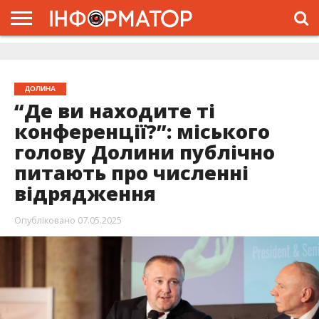
ГОЛОВНА
ЖИТТЯ
ВЛАДА
ГРОШІ
ТРЕШ
ДОЛИНА
РОЗСЛІДУВАННЯ
РЕКЛАМА
ПРО
ПРО
ІНТЕРВ’Ю
ВІДЕО
НАС
ПРОЄКТ
ДОЛИНА
“Де ви находите ті
конференції?”: міського
голову Долини публічно
питають про численні
відрядження
Опубліковано
07.05.2025