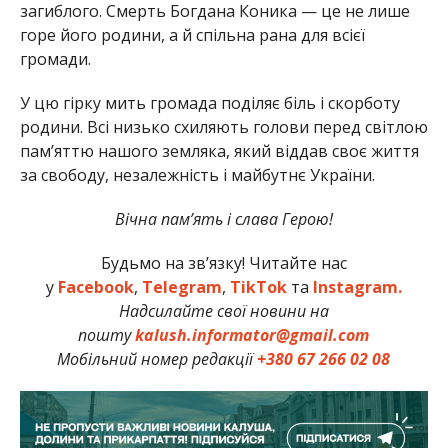
загиблого. Смерть Богдана Коника — це не лише
горе його родини, а й спільна рана для всієї
громади.
У цю гірку мить громада поділяє біль і скорботу
родини. Всі низько схиляють голови перед світлою
пам’яттю нашого земляка, який віддав своє життя
за свободу, незалежність і майбутнє України.
Вічна пам’ять і слава Герою!
Будьмо на зв’язку! Читайте нас
у
Facebook
,
Telegram
,
TikTok
та
Instagram.
Надсилайте свої новини на
пошту
kalush.informator@gmail.com
Мобільний номер редакції
+380 67 266 02 08