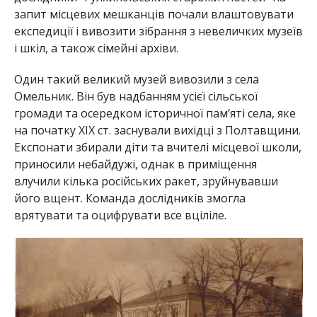
запит місцевих мешканців почали влаштовувати
експедиції і вивозити зібрання з невеличких музеїв
і шкіл, а також сімейні архіви.
Один такий великий музей вивозили з села
Омельник. Він був надбанням усієї сільської
громади та осередком історичної памʼяті села, яке
на початку ХІХ ст. заснували вихідці з Полтавщини.
Експонати збирали діти та вчителі місцевої школи,
приносили небайдужі, однак в приміщення
влучили кілька російських ракет, зруйнувавши
його вщент. Команда дослідників змогла
врятувати та оцифрувати все вціліле.