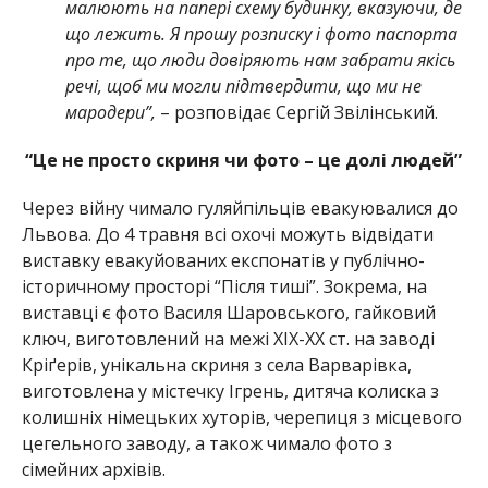
малюють на папері схему будинку, вказуючи, де
що лежить. Я прошу розписку і фото паспорта
про те, що люди довіряють нам забрати якісь
речі, щоб ми могли підтвердити, що ми не
мародери”,
– розповідає Сергій Звілінський.
“Це не просто скриня чи фото – це долі людей”
Через війну чимало гуляйпільців евакуювалися до
Львова. До 4 травня всі охочі можуть відвідати
виставку евакуйованих експонатів у публічно-
історичному просторі “Після тиші”. Зокрема, на
виставці є фото Василя Шаровського, гайковий
ключ, виготовлений на межі ХІХ-ХХ ст. на заводі
Кріґерів, унікальна скриня з села Варварівка,
виготовлена у містечку Ігрень, дитяча колиска з
колишніх німецьких хуторів, черепиця з місцевого
цегельного заводу, а також чимало фото з
сімейних архівів.