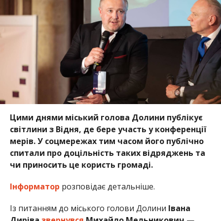
Цими днями міський голова Долини публікує
світлини з Відня, де бере участь у конференції
мерів. У соцмережах тим часом його публічно
спитали про доцільність таких відряджень та
чи приносить це користь громаді.
Інформатор
розповідає детальніше.
Із питанням до міського голови Долини
Івана
Диріва
звернувся
Михайло Мельникович
—