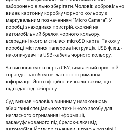
заборонено вільно зберігати. Чоловік добровільно
видав картонну коробку чорного кольору з
маркувальним позначенням “Micro Camera”. У
коробці знаходився пристрій, схожий на
автомобільний брелок чорного кольору,
всередині якого містилася microSD карта. Також у
коробці містилися паперова інструкція, USB флеш-
накопичувач та USB-кабель чорного кольору.
За висновком експерта СБУ, виявлений пристрій
справді є засобом негласного отримання
інформації. Його офіційно визнали таким, що
підпадає під заборону.
Суд визнав чоловіка винним у незаконному
зберіганні спеціального технічного засобу для
негласного отримання інформації,
закамуфльованого під брелок-ключ від
автомобіля. Йому призначили штраф у розмірі 1