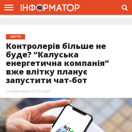
ГОЛОВНА
ЖИТТЯ
ВЛАДА
ГРОШІ
ТРЕШ
ДОЛИНА
РОЗСЛІДУВАННЯ
РЕКЛАМА
ПРО
ПРО
ІНТЕРВ’Ю
ВІДЕО
НАС
ПРОЄКТ
ЖИТТЯ
Контролерів більше не
буде? “Калуська
енергетична компанія”
вже влітку планує
запустити чат-бот
Опубліковано
07.05.2025