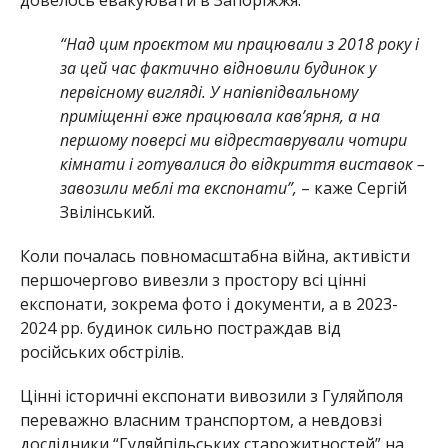
“Над цим проєктом ми працювали з 2018 року і
за цей час фактично відновили будинок у
первісному вигляді. У напівпідвальному
приміщенні вже працювала кавʼярня, а на
першому поверсі ми відреставрували чотири
кімнати і готувалися до відкриття виставок –
завозили меблі та експонати”,
– каже Сергій
Звілінський.
Коли почалась повномасштабна війна, активісти
першочергово вивезли з простору всі цінні
експонати, зокрема фото і документи, а в 2023-
2024 рр. будинок сильно постраждав від
російських обстрілів.
Цінні історичні експонати вивозили з Гуляйполя
переважно власним транспортом, а невдовзі
дослідники “Гуляйпільських старожитностей” на