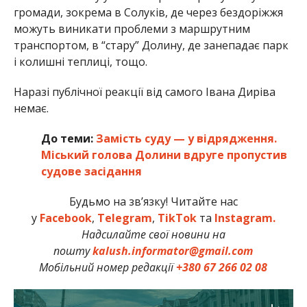
громади, зокрема в Солуків, де через бездоріжжя
можуть виникати проблеми з маршрутним
транспортом, в “стару” Долину, де занепадає парк
і колишні теплиці, тощо.
Наразі публічної реакції від самого Івана Диріва
немає.
До теми:
Замість суду — у відрядження.
Міський голова Долини вдруге пропустив
судове засідання
Будьмо на зв’язку! Читайте нас
у
Facebook
,
Telegram
,
TikTok
та
Instagram.
Надсилайте свої новини на
пошту
kalush.informator@gmail.com
Мобільний номер редакції
+380 67 266 02 08