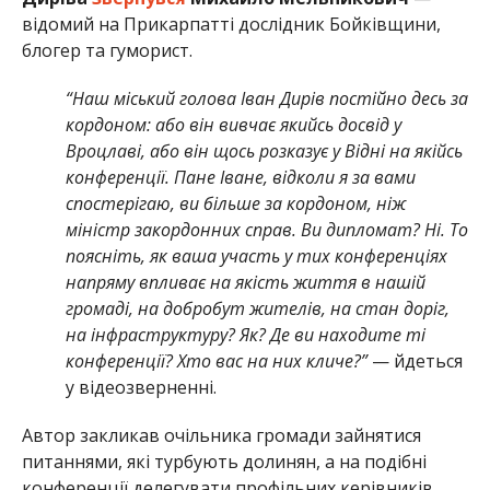
відомий на Прикарпатті дослідник Бойківщини,
блогер та гуморист.
“Наш міський голова Іван Дирів постійно десь за
кордоном: або він вивчає якийсь досвід у
Вроцлаві, або він щось розказує у Відні на якійсь
конференції. Пане Іване, відколи я за вами
спостерігаю, ви більше за кордоном, ніж
міністр закордонних справ. Ви дипломат? Ні. То
поясніть, як ваша участь у тих конференціях
напряму впливає на якість життя в нашій
громаді, на добробут жителів, на стан доріг,
на інфраструктуру? Як? Де ви находите ті
конференції? Хто вас на них кличе?”
— йдеться
у відеозверненні.
Автор закликав очільника громади зайнятися
питаннями, які турбують долинян, а на подібні
конференції делегувати профільних керівників,