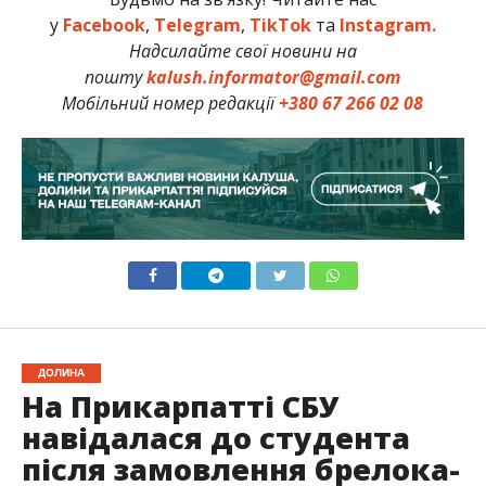
у
Facebook
,
Telegram
,
TikTok
та
Instagram.
Надсилайте свої новини на
пошту
kalush.informator@gmail.com
Мобільний номер редакції
+380 67 266 02 08
ДОЛИНА
На Прикарпатті СБУ
навідалася до студента
після замовлення брелока-