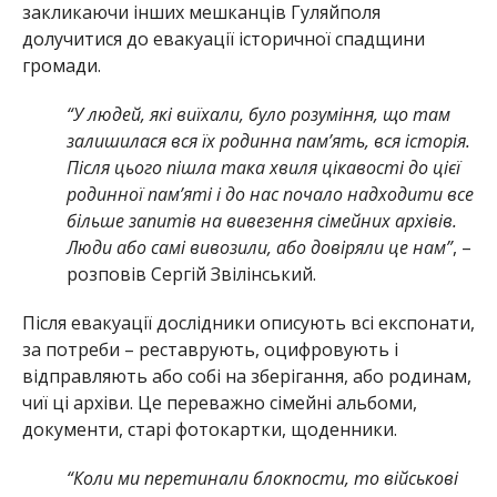
закликаючи інших мешканців Гуляйполя
долучитися до евакуації історичної спадщини
громади.
“У людей, які виїхали, було розуміння, що там
залишилася вся їх родинна памʼять, вся історія.
Після цього пішла така хвиля цікавості до цієї
родинної памʼяті і до нас почало надходити все
більше запитів на вивезення сімейних архівів.
Люди або самі вивозили, або довіряли це нам”
, –
розповів Сергій Звілінський.
Після евакуації дослідники описують всі експонати,
за потреби – реставрують, оцифровують і
відправляють або собі на зберігання, або родинам,
чиї ці архіви. Це переважно сімейні альбоми,
документи, старі фотокартки, щоденники.
“Коли ми перетинали блокпости, то військові