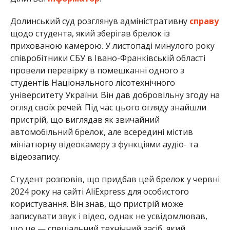
Долинський суд розглянув адміністративну
справу
щодо студента, який зберігав брелок із
прихованою камерою. У листопаді минулого року
співробітники СБУ в Івано-Франківській області
провели перевірку в помешканні одного з
студентів Національного лісотехнічного
університету України. Він дав добровільну згоду на
огляд своїх речей. Під час цього огляду знайшли
пристрій, що виглядав як звичайний
автомобільний брелок, але всередині містив
мініатюрну відеокамеру з функціями аудіо- та
відеозапису.
Студент розповів, що придбав цей брелок у червні
2024 року на сайті AliExpress для особистого
користування. Він знав, що пристрій може
записувати звук і відео, однак не усвідомлював,
що це — спеціальний технічний засіб, який