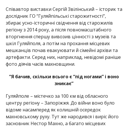
Співавтор виставки Сергій Звілінський – історик та
дослідник ГО “Гуляйпільські старожитності”,
збирає усно-історичні свідчення від старожилів
регіону з 2014 року, а після повномасштабного
вторгнення спершу вивозив цінності з музеїв та
шкіл Гуляйполя, а потім на прохання місцевих
мешканців почав евакуювати й сімейні архіви та
артефакти. Серед них, наприклад, невідомі раніше
фото діячів часів махновщини.
“Я бачив, скільки всього є “під ногами” і воно
зникає”
Гуляйполе – містечко за 100 км від обласного
центру регіону – Запоріжжя. До війни воно було
відоме насамперед як колишній осередок
махновському руху. Тут же народився і виріс його
засновник Нестор Махно, а багато місцевих