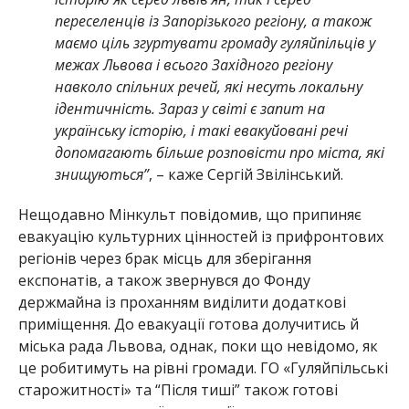
переселенців із Запорізького регіону, а також
маємо ціль згуртувати громаду гуляйпільців у
межах Львова і всього Західного регіону
навколо спільних речей, які несуть локальну
ідентичність. Зараз у світі є запит на
українську історію, і такі евакуйовані речі
допомагають більше розповісти про міста, які
знищуються”
, – каже Сергій Звілінський.
Нещодавно Мінкульт повідомив, що припиняє
евакуацію культурних цінностей із прифронтових
регіонів через брак місць для зберігання
експонатів, а також звернувся до Фонду
держмайна із проханням виділити додаткові
приміщення. До евакуації готова долучитись й
міська рада Львова, однак, поки що невідомо, як
це робитимуть на рівні громади. ГО «Гуляйпільські
старожитності» та “Після тиші” також готові