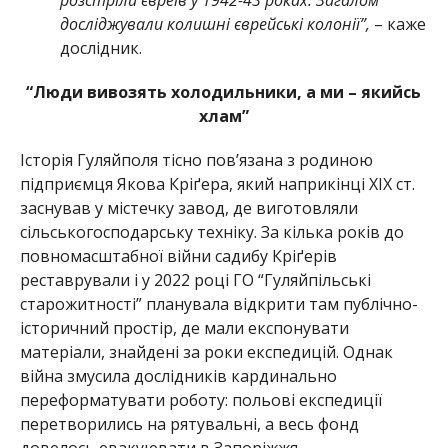
досліджували колишні єврейські колонії”,
– каже
дослідник.
“Люди вивозять холодильники, а ми – якийсь
хлам”
Історія Гуляйполя тісно повʼязана з родиною
підприємця Якова Кріґера, який наприкінці ХІХ ст.
заснував у містечку завод, де виготовляли
сільськогосподарську техніку. За кілька років до
повномасштабної війни садибу Кріґерів
реставрували і у 2022 році ГО “Гуляйпільські
старожитності” планувала відкрити там публічно-
історичний простір, де мали експонувати
матеріали, знайдені за роки експедицій. Однак
війна змусила дослідників кардинально
переформатувати роботу: польові експедиції
перетворились на рятувальні, а весь фонд
довелось евакуювати в Запоріжжя.