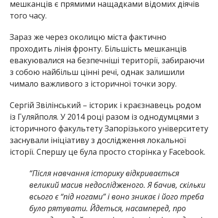
мешканців є прямими нащадками відомих діячів
того часу.
Зараз же через околицю міста фактично
проходить лінія фронту. Більшість мешканців
евакуювалися на безпечніші території, забираючи
з собою найбільш цінні речі, однак залишили
чимало важливого з історичної точки зору.
Сергій Звілінський – історик і краєзнавець родом
із Гуляйполя. У 2014 році разом із однодумцями з
історичного факультету Запорізького університету
заснували ініціативу з дослідження локальної
історії. Спершу це була просто сторінка у Facebook.
“Після навчання історику відкривається
великий масив недослідженого. Я бачив, скільки
всього є “під ногами” і воно зникає і його треба
було рятувати. Йдеться, насамперед, про