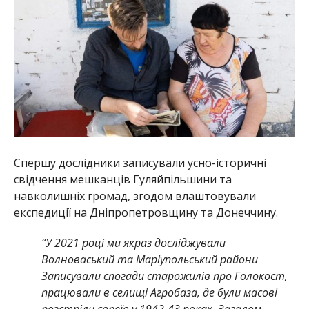
Спершу дослідники записували усно-історичні
свідчення мешканців Гуляйпільшини та
навколишніх громад, згодом влаштовували
експедиції на Дніпропетровщину та Донеччину.
“У 2021 році ми якраз досліджували
Волноваський та Маріупольський райони
Записували спогади старожилів про Голокост,
працювали в селищі Агробаза, де були масові
розстріли євреїв у 1942-43 роках. Загалом