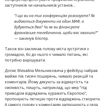
заступників чи начальників установ…
“І що ви на тих конференціях розказуєте? Як
видаються документи на один МАФ, а
будуються два? Чи як ви фінансуєте
франківське телебачення, щоби вас хвалило?”
— закинув блогер.
Також він закликав голову міста зустрітися з
громадою, бо до нього є чимало питань, які
потрібно вирішувати.
Допис Михайла Мельниковича у фейсбуці набрав
майже пів тисячі поширень, чимало реакцій та
коментарів. Йому дякують за відвертість та
сміливість, пишуть, наприклад, що мер “під
приводом відряджень куражить Європою”,
пропонують петицію проти відряджень створити.
А самого голову у коментарях запрошують у села