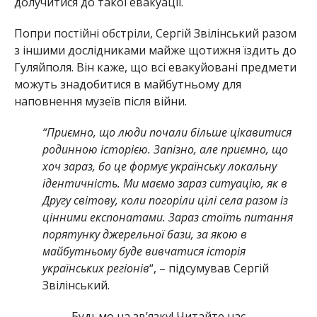
долучитися до такої евакуації.
Попри постійні обстріли, Сергій Звілінський разом
з іншими дослідниками майже щотижня їздить до
Гуляйполя. Він каже, що всі евакуйовані предмети
можуть знадобитися в майбутньому для
наповнення музеїв після війни.
“Приємно, що люди почали більше цікавитися
родинною історією. Запізно, але приємно, що
хоч зараз, бо це формує українську локальну
ідентичність. Ми маємо зараз ситуацію, як в
Другу світову, коли погоріли цілі села разом із
цінними експонатами. Зараз стоїть питання
порятунку джерельної бази, за якою в
майбутньому буде вивчатися історія
українських регіонів
“, – підсумував Сергій
Звілінський.
Будьмо на зв’язку! Читайте нас