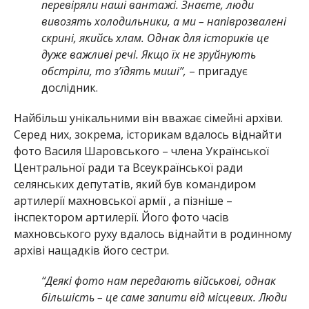
перевіряли наші вантажі. Знаєте, люди
вивозять холодильники, а ми – напіврозвалені
скрині, якийсь хлам. Однак для істориків це
дуже важливі речі. Якщо їх не зруйнують
обстріли, то зʼїдять миші”,
– пригадує
дослідник.
Найбільш унікальними він вважає сімейні архіви.
Серед них, зокрема, історикам вдалось віднайти
фото Василя Шаровського – члена Української
Центральної ради та Всеукраїнської ради
селянських депутатів, який був командиром
артилерії махновської армії , а пізніше –
інспектором артилерії. Його фото часів
махновського руху вдалось віднайти в родинному
архіві нащадків його сестри.
“Деякі фото нам передають військові, однак
більшість – це саме запити від місцевих. Люди