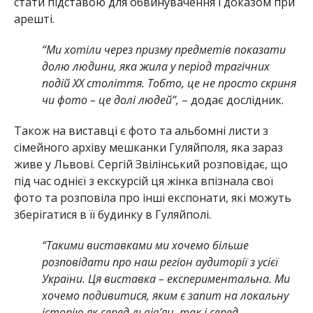
стати підставою для обвинувачення і доказом при
арешті.
“Ми хотіли через призму предметів показати
долю людини, яка жила у період трагічних
подій ХХ століття. Тобто, це не просто скриня
чи фото – це долі людей”,
– додає дослідник.
Також на виставці є фото та альбомні листи з
сімейного архіву мешканки Гуляйполя, яка зараз
живе у Львові. Сергій Звілінський розповідає, що
під час однієї з екскурсій ця жінка впізнала свої
фото та розповіла про інші експонати, які можуть
зберігатися в її будинку в Гуляйполі.
“Такими виставками ми хочемо більше
розповідати про наш регіон аудиторії з усієї
України. Ця виставка – експериментальна. Ми
хочемо подивитися, яким є запит на локальну
історію як серед львів’ян, так і серед