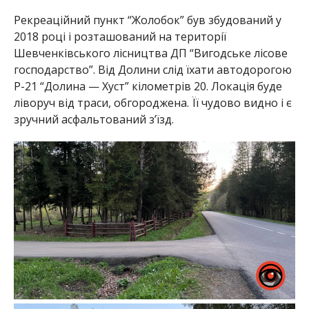
Рекреаційний пункт “Жолобок” був збудований у
2018 році і розташований на території
Шевченківського лісництва ДП “Вигодське лісове
господарство”. Від Долини слід їхати автодорогою
Р-21 “Долина — Хуст” кілометрів 20. Локація буде
ліворуч від траси, обгороджена. Її чудово видно і є
зручний асфальтований з’їзд.