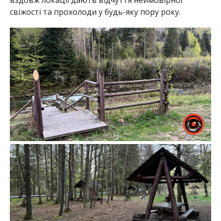
вздовж локації дають відчуття неймовірної
свіжості та прохолоди у будь-яку пору року.