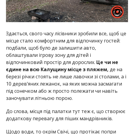
Здається, свого часу лісівники зробили все, щоб це
місце стало комфортним для відпочинку гостей:
подбали, щоб було де залишити авто,
облаштували ігрову зону для дітей і
відпочинковий простір для дорослих.
Це чи не
єдине на всю Калущину місце з пляжем,
де на
березі річки стоять не лише лавочки зі столами, а і
10 дерев’яних лежанок, на яких можна засмагати
під сонечком або ж просто полежати чи навіть
заночувати літньою порою.
До слова, місця під палатки тут теж є, що створює
додаткову перевагу для піших мандрівників.
Щодо води, то окрім Свічі, що протікає попри