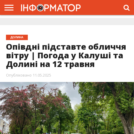
ГОЛОВНА
ЖИТТЯ
ВЛАДА
ГРОШІ
ТРЕШ
ДОЛИНА
РОЗСЛІДУВАННЯ
РЕКЛАМА
ПРО
ПРО
ІНТЕРВ’Ю
ВІДЕО
НАС
ПРОЄКТ
ДОЛИНА
Опівдні підставте обличчя
вітру | Погода у Калуші та
Долині на 12 травня
Опубліковано
11.05.2025