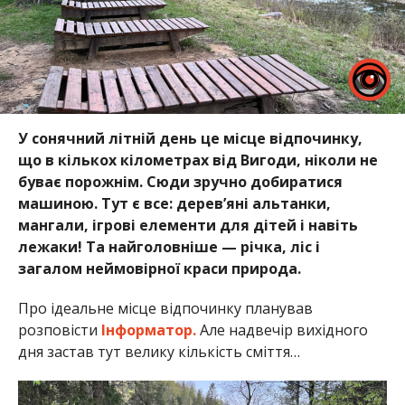
У сонячний літній день це місце відпочинку,
що в кількох кілометрах від Вигоди, ніколи не
буває порожнім. Сюди зручно добиратися
машиною. Тут є все: дерев’яні альтанки,
мангали, ігрові елементи для дітей і навіть
лежаки! Та найголовніше — річка, ліс і
загалом неймовірної краси природа.
Про ідеальне місце відпочинку планував
розповісти
Інформатор.
Але надвечір вихідного
дня застав тут велику кількість сміття…