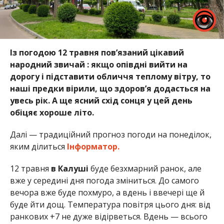
Із погодою 12 травня пов’язаний цікавий
народний звичай : якщо опівдні вийти на
дорогу і підставити обличчя теплому вітру, то
наші предки вірили, що здоров’я додасться на
увесь рік. А ще ясний схід сонця у цей день
обіцяє хороше літо.
Далі — традиційний прогноз погоди на понеділок,
яким ділиться
Інформатор.
12 травня
в Калуші
буде безхмарний ранок, але
вже у середині дня погода зміниться. До самого
вечора вже буде похмуро, а вдень і ввечері ще й
буде йти дощ. Температура повітря цього дня: від
ранкових +7 не дуже відірветься. Вдень — всього