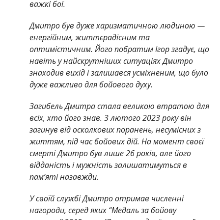
важкі бої.
Дмитро був дуже харизматичною людиною —
енергійним, життєрадісним та
оптимістичним. Його побратим Ігор згадує, що
навіть у найскрутніших ситуаціях Дмитро
знаходив вихід і залишався усміхненим, що було
дуже важливо для бойового духу.
Загибель Дмитра стала великою втратою для
всіх, хто його знав. 3 лютого 2023 року він
загинув від осколкових поранень, несумісних з
життям, під час бойових дій. На момент своєї
смерті Дмитро був лише 26 років, але його
відданість і мужність залишатимуться в
пам’яті назавжди.
У своїй службі Дмитро отримав численні
нагороди, серед яких “Медаль за бойову