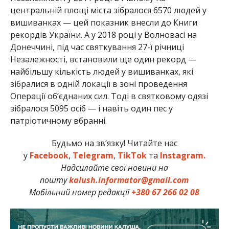
центральній площі міста зібралося 6570 людей у
вишиванках — цей показник внесли до Книги
рекордів України. А у 2018 році у Волновасі на
Донеччині, під час святкування 27-ї річниці
Незалежності, встановили ще один рекорд —
найбільшу кількість людей у вишиванках, які
зібралися в одній локації в зоні проведення
Операції об’єднаних сил. Тоді в святковому одязі
зібралося 5095 осіб — і навіть один пес у
патріотичному вбранні.
Будьмо на зв’язку! Читайте нас
у
Facebook
,
Telegram
,
TikTok
та
Instagram.
Надсилайте свої новини на
пошту
kalush.informator@gmail.com
Мобільний номер редакції
+380 67 266 02 08