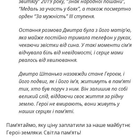
звитягу” 2019 року, “Знак народної пошани”,
“Медаль за участь у боях”, а також посмертно
орден “За мужність” III ступеня.
Остання розмова Дмитра була з його матір’ю,
яка майже постійно тримала телефон у руках,
чекаючи звістки від сина. У такі моменти сім’я
відчувала біль від невідомості, і серце мами
рвалось від хвилювання.
Дмитро Штанько назавжди стане Героєм, і
його подвиг, як і його ім’я, житимуть в пам’яті
тих, хто був поруч з ним. Він залишив по собі
великий слід, віддаючи своє життя за рідну
землю. Герої не вмирають, вони живуть у
наших серцях і пам’яті.
Памʼятаймо, яку ціну заплатили за наше майбутнє
Герої-земляки. Світла пам’ять!