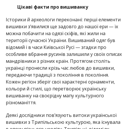
Цікаві факти про вишиванку
Історики й археологи переконані: перші елементи
вишивки з’явилися ще задовго до нашої ери — їх
можна побачити на одязі скіфів, які жили на
території сучасної України. Вишиваний одяг був
відомий і в часи Київської Русі — згадки про
особливе вбрання русинів залишили у своїх описах
мандрівники з різних країн. Протягом століть
українці пронесли крізь час любов до вишивки,
передаючи традиції з покоління в покоління.
Кожен регіон зберіг свої характерні орнаменти,
кольори й стилі, що перетворює українську
вишиванку на своєрідну мапу культурного
різноманіття.
Деякі дослідники пов’язують витоки української
вишивки з Трипільською культурою, яка існувала
в епоху пізнього неоліту. Трипільці, відомі як