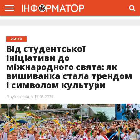
ГОЛОВНА
ЖИТТЯ
ВЛАДА
ГРОШІ
ТРЕШ
ДОЛИНА
РОЗСЛІДУВАННЯ
РЕКЛАМА
ПРО
ПРО
ІНТЕРВ’Ю
ВІДЕО
НАС
ПРОЄКТ
ЖИТТЯ
Від студентської
ініціативи до
міжнародного свята: як
вишиванка стала трендом
і символом культури
Опубліковано
15.05.2025