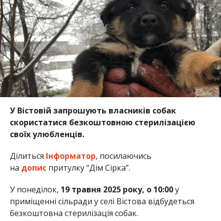
У Вістовій запрошують власників собак
скористатися безкоштовною стерилізацією
своїх улюбленців.
Ділиться
Інформатор
, посилаючись
на
допис
притулку “Дім Сірка”.
У понеділок,
19 травня 2025 року, о 10:00
у
приміщенні сільради у селі Вістова відбудеться
безкоштовна стерилізація собак.