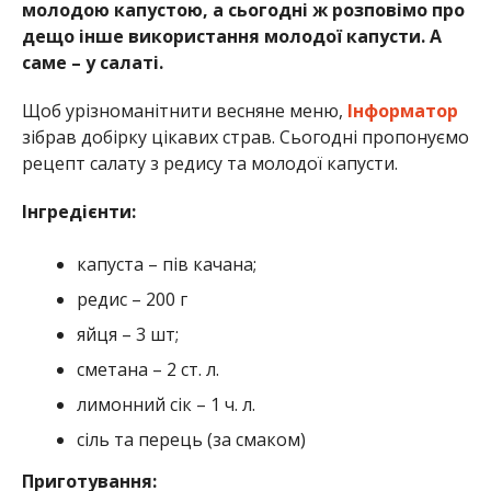
молодою капустою, а сьогодні ж розповімо про
дещо інше використання молодої капусти. А
саме – у салаті.
Щоб урізноманітнити весняне меню,
Інформатор
зібрав добірку цікавих страв. Сьогодні пропонуємо
рецепт салату з редису та молодої капусти.
Інгредієнти:
капуста – пів качана;
редис – 200 г
яйця – 3 шт;
сметана – 2 ст. л.
лимонний сік – 1 ч. л.
сіль та перець (за смаком)
Приготування: