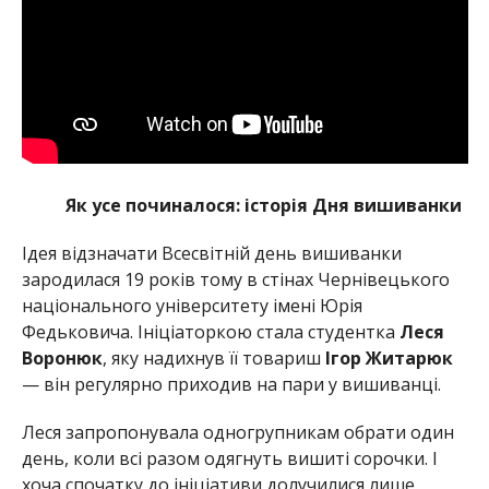
Як усе починалося: історія Дня вишиванки
Ідея відзначати Всесвітній день вишиванки
зародилася 19 років тому в стінах Чернівецького
національного університету імені Юрія
Федьковича. Ініціаторкою стала студентка
Леся
Воронюк
, яку надихнув її товариш
Ігор Житарюк
— він регулярно приходив на пари у вишиванці.
Леся запропонувала одногрупникам обрати один
день, коли всі разом одягнуть вишиті сорочки. І
хоча спочатку до ініціативи долучилися лише