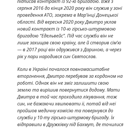
підписав контракт із 92-ю бригадою. Вже з
серпня 2016 до кінця 2020 року він служив у зоні
проведення АТО, зокрема в Мар’їнці Донецької
області. Від вересня 2020 року Дмитро уклав
новий контракт із 10-ю гірсько-штурмовою
бригадою “Едельвейс”. Під час служби він не
лише захищав свою країну, але й створив сім’ю
— в 2017 році він одружився з Дариною, а через
рік у пари народився син Святослав.
Коли в Україні почалося повномасштабне
вторгнення, Дмитро перебував за кордоном на
роботі. Однак він не зміг залишити свою
землю та вирішив повернутися додому. Мати
Дмитра в той час проходила лікування, тож
син, не бажаючи хвилювати її, потай від неї
пройшов медичну комісію та повернувся до
служби у 10-ту гірсько-штурмову бригаду. Їх
відправили в Дружківку під Бахмут, де точилися