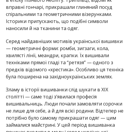
вправні гончарі, прикрашали глиняний посуд
спіральними та геометричними візерунками.
Історики припускають, що подібні символи
наносили й на тканини та одяг.
Серед найдавніших мотивів української вишивки
— геометричні форми: ромби, зигзаги, кола,
хвилясті лінії, меандри, крапки. Їх вишивали
техніками прямої гладі та “ретязя” — одного з
предків відомого «хрестика». Особливо ця техніка
була поширена на західноукраїнських землях.
Зламу в історії вишиванки слід шукати в ХІХ
столітті — саме тоді з’явилася професія
вишивальниць. Люди почали замовляти сорочки
не лише для себе, а й для всієї родини. Відтепер не
потрібно було самому прикрашати одяг — цим
займалися майстрині. У цей період вишиванка
починає входити в моду і серед української