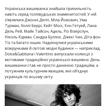
Українська вишиванка знайшла прихильність
навіть серед голлівудських знаменитостей. У ній
з’являлися Джонні Депп, Міла Йовович, Ума
Турман, Холлі Беррі, Кейт Мосс, Енн Гетуей, Лана
Дель Рей, Майк Тайсон, Адель, Різ Візерспун,
Ніколь Кідман, Сандра Буллок, Джекі Чан, Діта фон
Тіз та багато інших. Надихнулися українськими
візерунками й світові модні будинки — наприклад,
Dolce&Gabbana і Valentino випускали колекції з
мотивами традиційної української вишивки. День
вишиванки став не просто даниною традиціям, а
потужним культурним явищем, яке об’єднує
українців по всьому світу.