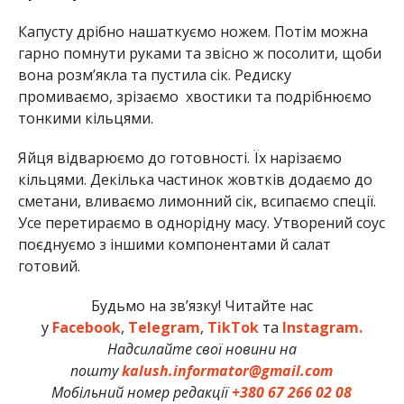
Капусту дрібно нашаткуємо ножем. Потім можна
гарно помнути руками та звісно ж посолити, щоби
вона розм’якла та пустила сік. Редиску
промиваємо, зрізаємо хвостики та подрібнюємо
тонкими кільцями.
Яйця відварюємо до готовності. Їх нарізаємо
кільцями. Декілька частинок жовтків додаємо до
сметани, вливаємо лимонний сік, всипаємо спеції.
Усе перетираємо в однорідну масу. Утворений соус
поєднуємо з іншими компонентами й салат
готовий.
Будьмо на зв’язку! Читайте нас
у
Facebook
,
Telegram
,
TikTok
та
Instagram.
Надсилайте свої новини на
пошту
kalush.informator@gmail.com
Мобільний номер редакції
+380 67 266 02 08