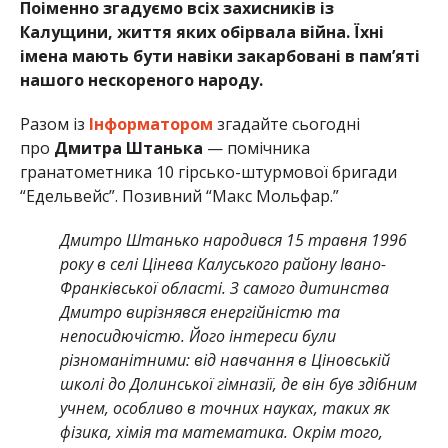
Поіменно згадуємо всіх захисників із
Калущини, життя яких обірвала війна. Їхні
імена мають бути навіки закарбовані в пам’яті
нашого нескореного народу.
Разом із
Інформатором
згадайте сьогодні
про
Дмитра Штанька
— помічника
гранатометника 10 гірсько-штурмової бригади
“Едельвейс”. Позивний “Макс Мольфар.”
Дмитро Штанько народився 15 травня 1996
року в селі Цінева Калуського району Івано-
Франківської області. З самого дитинства
Дмитро вирізнявся енергійністю та
непосидючістю. Його інтереси були
різноманітними: від навчання в Ціновській
школі до Долинської гімназії, де він був здібним
учнем, особливо в точних науках, таких як
фізика, хімія та математика. Окрім того,