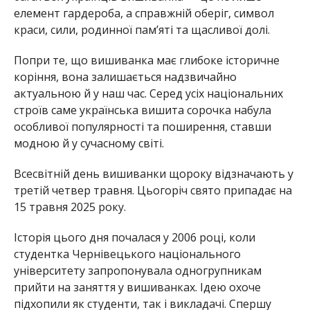
елемент гардероба, а справжній оберіг, символ
краси, сили, родинної пам’яті та щасливої долі.
Попри те, що вишиванка має глибоке історичне
коріння, вона залишається надзвичайно
актуальною й у наш час. Серед усіх національних
строїв саме українська вишита сорочка набула
особливої популярності та поширення, ставши
модною й у сучасному світі.
Всесвітній день вишиванки щороку відзначають у
третій четвер травня. Цьогоріч свято припадає на
15 травня 2025 року.
Історія цього дня почалася у 2006 році, коли
студентка Чернівецького національного
університету запропонувала одногрупникам
прийти на заняття у вишиванках. Ідею охоче
підхопили як студенти, так і викладачі. Спершу