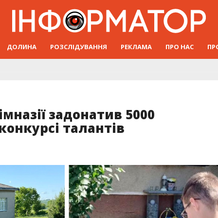
ДОЛИНА
РОЗСЛІДУВАННЯ
РЕКЛАМА
ПРО НАС
ПР
імназії задонатив 5000
 конкурсі талантів