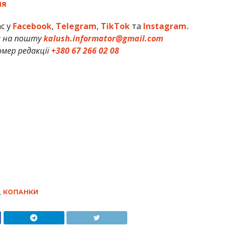
ня
ас у
Facebook
,
Telegram
,
TikTok
та
Instagram.
и на пошту
kalush.informator@gmail.com
мер редакції
+380 67 266 02 08
,
КОПАНКИ