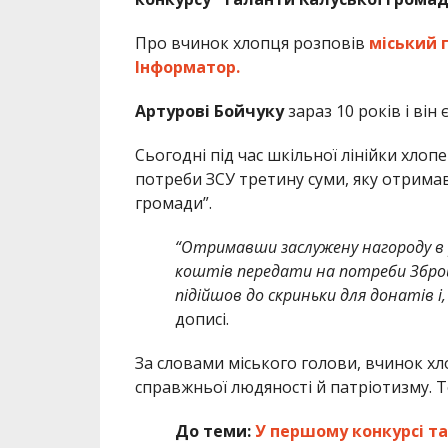
Про вчинок хлопця розповів
міський 
Інформатор.
Артурові Бойчуку
зараз 10 років і він 
Сьогодні під час шкільної лінійки хлоп
потреби ЗСУ третину суми, яку отримав
громади”.
“Отримавши заслужену нагороду в р
коштів передати на потреби Збройн
підійшов до скриньки для донатів і
дописі.
За словами міського голови, вчинок хл
справжньої людяності й патріотизму. 
До теми:
У першому конкурсі та