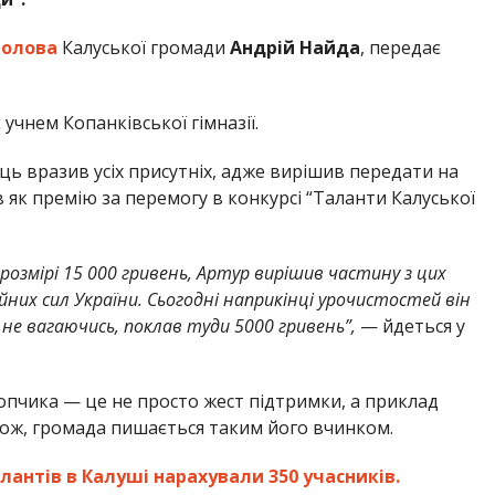
голова
Калуської громади
Андрій Найда
, передає
є учнем Копанківської гімназії.
ець вразив усіх присутніх, адже вирішив передати на
 як премію за перемогу в конкурсі “Таланти Калуської
озмірі 15 000 гривень, Артур вирішив частину з цих
их сил України. Сьогодні наприкінці урочистостей він
, не вагаючись, поклав туди 5000 гривень”,
— йдеться у
опчика — це не просто жест підтримки, а приклад
Тож, громада пишається таким його вчинком.
лантів в Калуші нарахували 350 учасників.