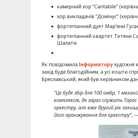
камерний хор “Cantabile” (керів
хор викладачів “Домінус” (керів
фортепіанний дует Мар’яни Гуса
фортепіанний квартет Тетяни Са
Шалати.
Як повідомила
Інформатору
художня к
захід буде благодійним, а усі кошти сп
Бреславський, який був керівником дан
“Це буде збір для 100 омбр, 1 меха
комплексів, де зараз служить Тара
оркестру, але вже другий рік захи
його аранжування для оркестру”
, 