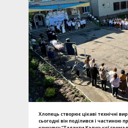
Хлопець створює цікаві технічні вир
сьогодні він поділився і частиною п
конкурсу “Таланти Калуської громад