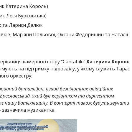
ник Катерина Король)
ник Леся Бурковська)
к та Лариси Далюк
вків, Мар’яни Польової, Оксани Федоришин та Наталії
ерівниця камерного хору “Cantabile”
Катерина Король
рямують на підтримку підрозділу, у якому служить Тарас
ого оркестру:
нізований батальйон, взвод безпілотних авіаційних
с Бреславський, який був керівником та диригентом
щає нашу Батьківщину. В концерті також будуть звучати
— зазначила музикантка.