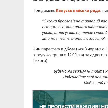
Повідомляє
Калуська міська рада
, п
“Оксана Ярославівна тривалий час 
останнього залишалася відданою св
уроки, щира усмішка, тепле слово 
хто мав честь знати її особисто”
,
Чин парастасу відбудеться 3 червня о 
середу 4 червня о 12:00 год за адресою
Тихого)
Будьмо на зв’язку! Читайте н
Надсилайте свої новин
Мобільний но