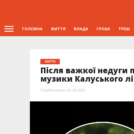
ГОЛОВНА
ЖИТТЯ
ВЛАДА
ГРОШІ
ТРЕШ
ЖИТТЯ
Після важкої недуги
музики Калуського л
Опубліковано
02.06.2025