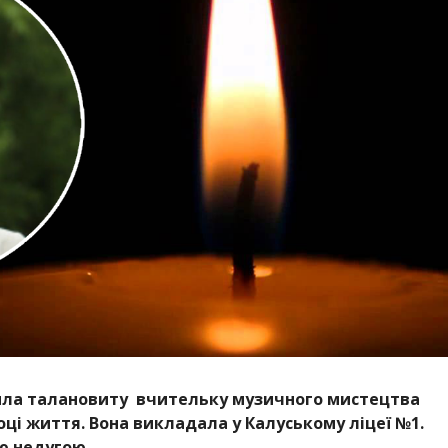
тила талановиту вчительку музичного мистецтва
оці життя. Вона викладала у Калуському ліцеї №1.
ою недугою.