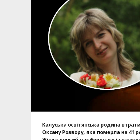
Калуська освітянська родина втра
Оксану Розвору, яка померла на 41 р
Жінка довгий час боролася із важк