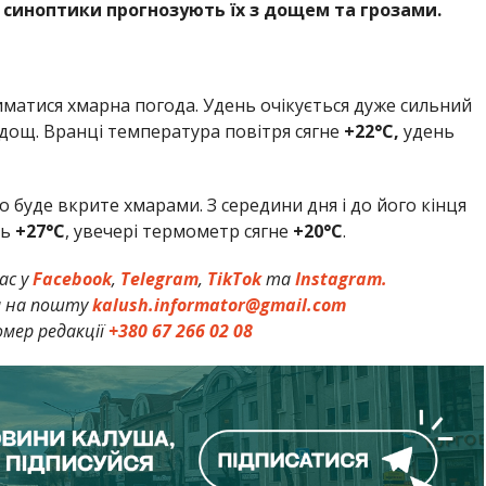
е синоптики прогнозують їх з дощем та грозами.
матися хмарна погода. Удень очікується дуже сильний
 дощ. Вранці температура повітря сягне
+22°C,
удень
 буде вкрите хмарами. З середини дня і до його кінця
нь
+27°C
, увечері термометр сягне
+20°C
.
ас у
Facebook
,
Telegram
,
TikTok
та
Instagram.
и на пошту
kalush.informator@gmail.com
мер редакції
+380 67 266 02 08