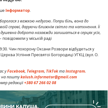
ише
Інформатор
.
боролася з важкою недугою. Попри біль, вона до
оїй справі, даруючи ближнім світло та натхнення. Її
й душевна доброта назавжди залишаться в серцях усіх,
 – повідомили у міській раді
19:30. Чин похорону Оксани Розвори відбудеться у
: Церква Успіння Пресвятої Богородиці УГКЦ (вул. О.
ас у
Facebook
,
Telegram
,
TikTok
та
Instagram.
и на пошту
kalush.informator@gmail.com
мер редакції
+380 67 266 02 08