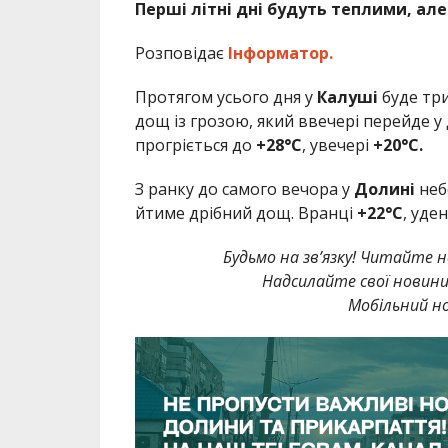
Перші літні дні будуть теплими, ал
Розповідає
Інформатор.
Протягом усього дня у
Калуші
буде три
дощ із грозою, який ввечері перейде у
прогріється до
+28°C
, увечері
+20°C.
З ранку до самого вечора у
Долині
небо
йтиме дрібний дощ. Вранці
+22°C
, уде
Будьмо на зв’язку! Читайте н
Надсилайте свої новин
Мобільний но