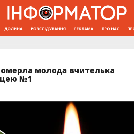
ДОЛИНА
РОЗСЛІДУВАННЯ
РЕКЛАМА
ПРО НАС
ПР
 померла молода вчителька
іцею №1