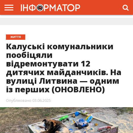
ГОЛОВНА
ЖИТТЯ
ВЛАДА
ГРОШІ
ТРЕШ
ДОЛИНА
РОЗСЛІДУВАННЯ
РЕКЛАМА
ПРО
ПРО
ІНТЕРВ’Ю
ВІДЕО
НАС
ПРОЄКТ
ЖИТТЯ
Калуські комунальники
пообіцяли
відремонтувати 12
дитячих майданчиків. На
вулиці Литвина — одним
із перших (ОНОВЛЕНО)
Опубліковано
03.06.2025