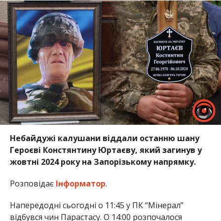
Небайдужі калушани віддали останню шану
Героєві Констянтину Юртаєву, який загинув у
жовтні 2024 року на Запорізькому напрямку.
Розповідає
Інформатор
.
Напередодні сьогодні о 11:45 у ПК “Мінерал”
відбувся чин Парастасу. О 14:00 розпочалося