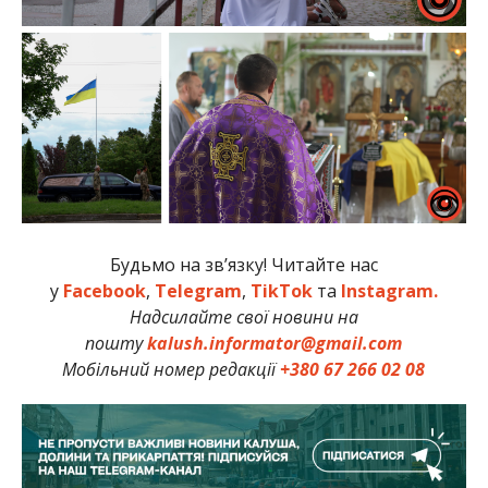
Будьмо на зв’язку! Читайте нас
у
Facebook
,
Telegram
,
TikTok
та
Instagram.
Надсилайте свої новини на
пошту
kalush.informator@gmail.com
Мобільний номер редакції
+380 67 266 02 08