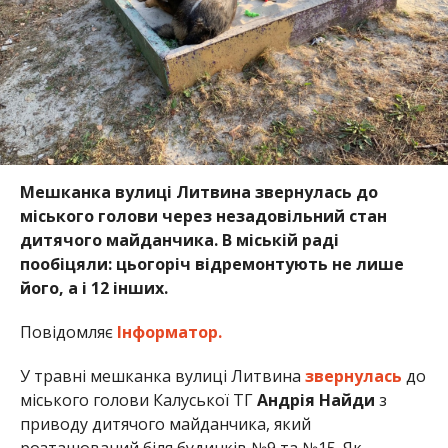
Мешканка вулиці Литвина звернулась до
міського голови через
незадовільний стан
дитячого майданчика. В міській раді
пообіцяли: цьогоріч відремонтують не лише
його, а і 12 інших.
Повідомляє
Інформатор.
У травні мешканка вулиці Литвина
звернулась
до
міського голови Калуської ТГ
Андрія Найди
з
приводу дитячого майданчика, який
розташований біля будинків №9 та №15. Як