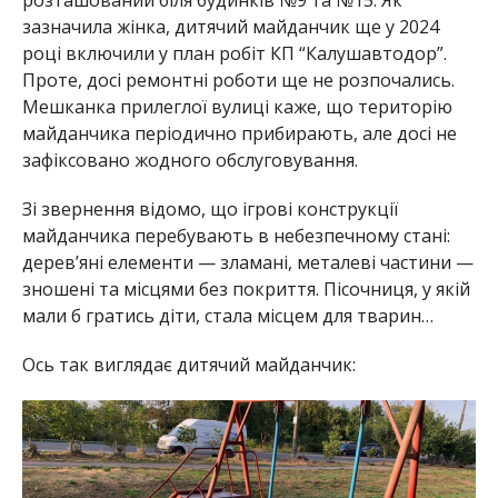
зазначила жінка, дитячий майданчик ще у 2024
році включили у план робіт КП “Калушавтодор”.
Проте, досі ремонтні роботи ще не розпочались.
Мешканка прилеглої вулиці каже, що територію
майданчика періодично прибирають, але досі не
зафіксовано жодного обслуговування.
Зі звернення відомо, що ігрові конструкції
майданчика перебувають в небезпечному стані:
дерев’яні елементи — зламані, металеві частини —
зношені та місцями без покриття. Пісочниця, у якій
мали б гратись діти, стала місцем для тварин…
Ось так виглядає дитячий майданчик: