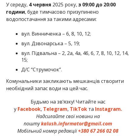
У середу,
4 червня
2025 року,
з 09:00 до 20:00
години
, буде тимчасово призупинено
водопостачання за такими адресами:
вул. Винниченка – 6, 8, 10, 12;
вул. Дзвонарська – 5, 19;
вул. Підвальна – 2, 2а, 4а, 4б, 6, 7, 8, 10, 12, 14,
15;
Д/С “Струмочок”.
Комунальники закликають мешканців створити
необхідний запас води на цей час.
Будьмо на зв’язку! Читайте нас
у
Facebook
,
Telegram
,
TikTok
та
Instagram.
Надсилайте свої новини на
пошту
kalush.informator@gmail.com
Мобільний номер редакції
+380 67 266 02 08