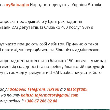
 на
публікацію
Народного депутата України Віталія
опроєкт про адмінзбір у Центрах надання
вали 273 депутатів. Із близько 400 послуг 90% є
уг часто працюють собі у збиток. Причиною такої
платежі, які передбачені за більшість адмінпослуг.
провадження оплати за близько 150 послуг – у межах
тиме від складності та потреби у бланковій продукції.
имуть громаді утримувати ЦНАП, забезпечувати його
ас у
Facebook
,
Telegram
,
TikTok
та
Instagram.
и на пошту
kalush.informator@gmail.com
мер редакції
+380 67 266 02 08