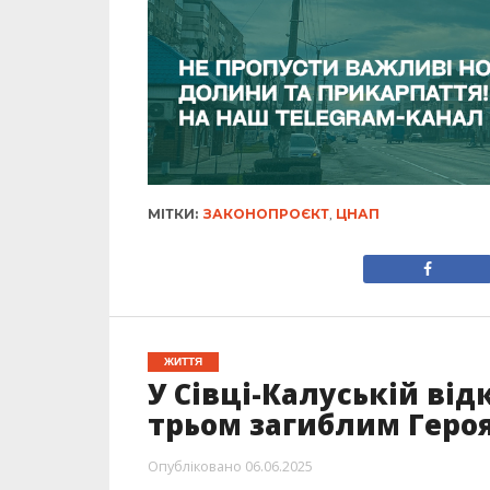
МІТКИ:
ЗАКОНОПРОЄКТ
,
ЦНАП
ЖИТТЯ
У Сівці-Калуській ві
трьом загиблим Геро
Опубліковано
06.06.2025