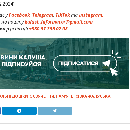
2.2024).
ас у
Facebook
,
Telegram
,
TikTok
та
Instagram.
и на пошту
kalush.informator@gmail.com
мер редакції
+380 67 266 02 08
АЛЬНІ ДОШКИ
,
ОСВЯЧЕННЯ
,
ПАМ'ЯТЬ
,
СІВКА-КАЛУСЬКА