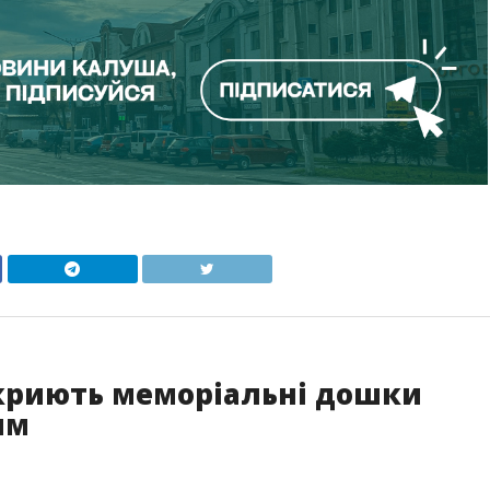
дкриють меморіальні дошки
ям