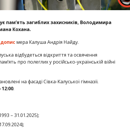
ує пам’ять загиблих захисників, Володимира
мана Кохана.
а
допис
мера Калуша Андрія Найду.
Калуська відбудеться відкриття та освячення
м’ять про полеглих у російсько-українській війні
новлені на фасаді Сівка-Калуської гімназії.
 12:00
.
1993 – 31.01.2025);
17.09.2024);