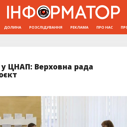
ДОЛИНА
РОЗСЛІДУВАННЯ
РЕКЛАМА
ПРО НАС
ПР
г у ЦНАП: Верховна рада
оєкт