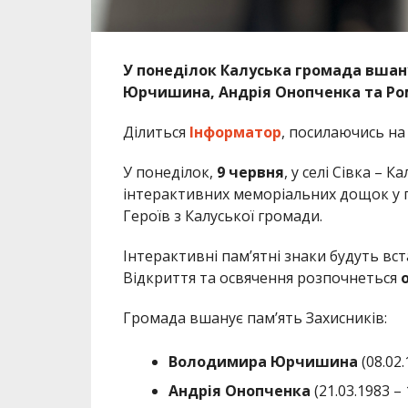
У понеділок Калуська громада вшан
Юрчишина, Андрія Онопченка та Ро
Ділиться
Інформатор
, посилаючись н
У понеділок,
9 червня
, у селі Сівка – 
інтерактивних меморіальних дощок у па
Героїв з Калуської громади.
Інтерактивні пам’ятні знаки будуть вста
Відкриття та освячення розпочнеться
о
Громада вшанує пам’ять Захисників:
Володимира Юрчишина
(08.02.
Андрія Онопченка
(21.03.1983 – 