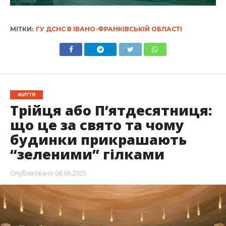
МІТКИ:
ГУ ДСНС В ІВАНО-ФРАНКІВСЬКІЙ ОБЛАСТІ
ЖИТТЯ
Трійця або П’ятдесятниця:
що це за свято та чому
будинки прикрашають
“зеленими” гілками
Опубліковано
08.06.2025