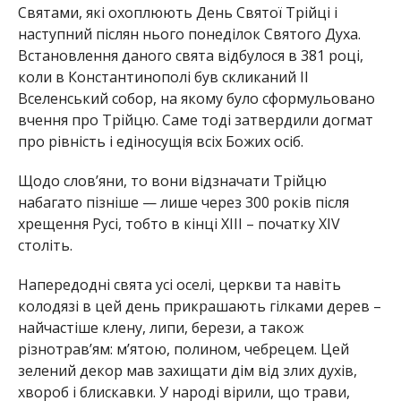
Святами, які охоплюють День Святої Трійці і
наступний післян нього понеділок Святого Духа.
Встановлення даного свята відбулося в 381 році,
коли в Константинополі був скликаний II
Вселенський собор, на якому було сформульовано
вчення про Трійцю. Саме тоді затвердили догмат
про рівність і едіносущія всіх Божих осіб.
Щодо слов’яни, то вони відзначати Трійцю
набагато пізніше — лише через 300 років після
хрещення Русі, тобто в кінці XIII – початку XIV
століть.
Напередодні свята усі оселі, церкви та навіть
колодязі в цей день прикрашають гілками дерев –
найчастіше клену, липи, берези, а також
різнотрав’ям: м’ятою, полином, чебрецем. Цей
зелений декор мав захищати дім від злих духів,
хвороб і блискавки. У народі вірили, що трави,