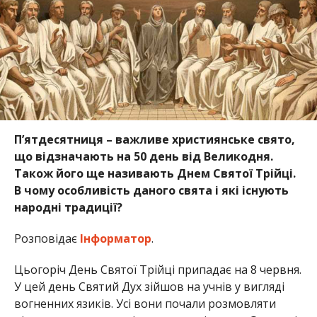
П’ятдесятниця – важливе християнське свято,
що відзначають на 50 день від Великодня.
Також його ще називають Днем Святої Трійці.
В чому особливість даного свята і які існують
народні традиції?
Розповідає
Інформатор
.
Цьогоріч День Святої Трійці припадає на 8 червня.
У цей день Святий Дух зійшов на учнів у вигляді
вогненних язиків. Усі вони почали розмовляти