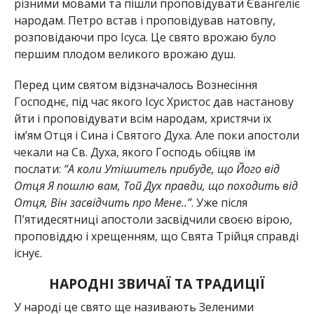
різними мовами та пішли проповідувати Євангеліє
народам. Петро встав і проповідував натовпу,
розповідаючи про Ісуса. Це свято врожаю було
першим плодом великого врожаю душ.
Перед цим святом відзначалось Вознесіння
Господнє, під час якого Ісус Христос дав настанову
йти і проповідувати всім народам, христячи їх
ім’ям Отця і Сина і Святого Духа. Але поки апостоли
чекали на Св. Духа, якого Господь обіцяв їм
послати:
“А коли Утішитель прибуде, що Його від
Отця Я пошлю вам, Той Дух правди, що походить від
Отця, Він засвідчить про Мене..”
. Уже після
П’ятидесятниці апостоли засвідчили своєю вірою,
проповіддю і хрещенням, що Свята Трійця справді
існує.
НАРОДНІ ЗВИЧАЇ ТА ТРАДИЦІЇ
У народі це свято ще називають Зеленими