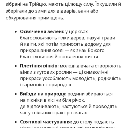
зібрані на Трійцю, мають цілющу силу. Їх сушили й
зберігали до зими для відварів, ванн або
обкурювання приміщень.
Освячення зелені:
у церквах
благословляють гілки дерев, пахучі трави
й квіти, які потім приносять додому для
прикрашання оселі — як знак Божого
благословення й оновлення життя.
Плетіння вінків:
молоді дівчата створюють
вінки з лугових рослин — ці символічні
прикраси уособлюють молодість, родючість
і гармонію з природою.
Виїзди на природу:
родини збираються
на пікніки в лісі чи біля річок,
де відпочивають, частуються й проводять
час у спільних іграх і розвагах.
Святкові частування:
до столу подають
м’ясні та молочні страви, які символізують