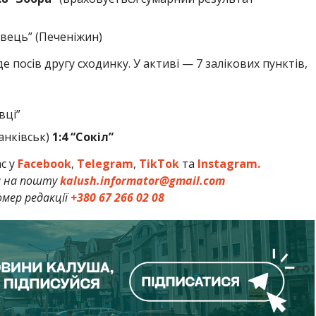
вець” (Печеніжин)
де посів другу сходинку. У активі — 7 залікових пунктів,
вці”
анківськ)
1:4
“Сокіл”
ас у
Facebook
,
Telegram
,
TikTok
та
Instagram.
и на пошту
kalush.informator@gmail.com
мер редакції
+380 67 266 02 08