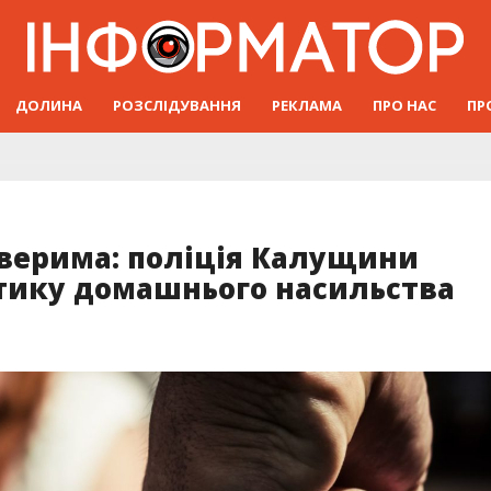
ДОЛИНА
РОЗСЛІДУВАННЯ
РЕКЛАМА
ПРО НАС
ПР
дверима: поліція Калущини
тику домашнього насильства