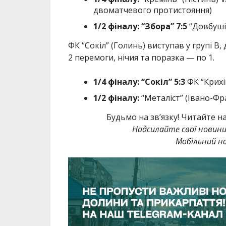
двоматчевого протистояння)
1/2 фіналу: “Збора” 7:5
“Довбуші
ФК “Сокіл” (Голинь) виступав у групі В, 
2 перемоги, нічия та поразка — по 1.
1/4 фіналу:
“Сокіл”
5:3
ФК “Крихі
1/2 фіналу:
“Металіст” (Івано-Фр
Будьмо на зв’язку! Читайте н
Надсилайте свої новин
Мобільний но