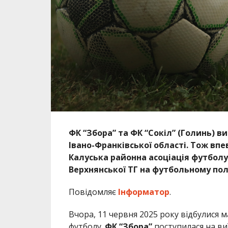
ФК “Збора” та ФК “Сокіл” (Голинь) 
Івано-Франківської області. Тож вп
Калуська районна асоціація футболу
Верхнянської ТГ на футбольному пол
Повідомляє
Інформатор
.
Вчора, 11 червня 2025 року відбулися м
футболу.
ФК “Збора”
поступилася на виї