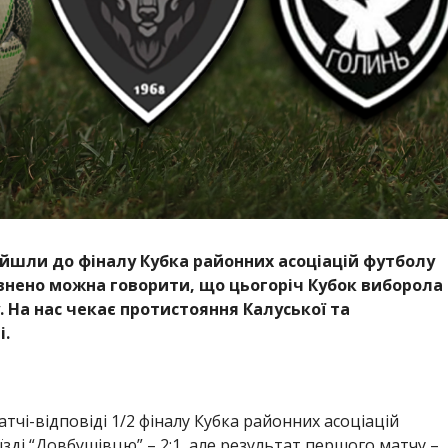
вийшли до фіналу Кубка районних асоціацій футболу
евнено можна говорити, що цьогоріч Кубок виборола
. На нас чекає протистояння Калуської та
і.
атчі-відповіді 1/2 фіналу Кубка районних асоціацій
зді “Довбушівцю” – 2:1, але результат першого матчу –