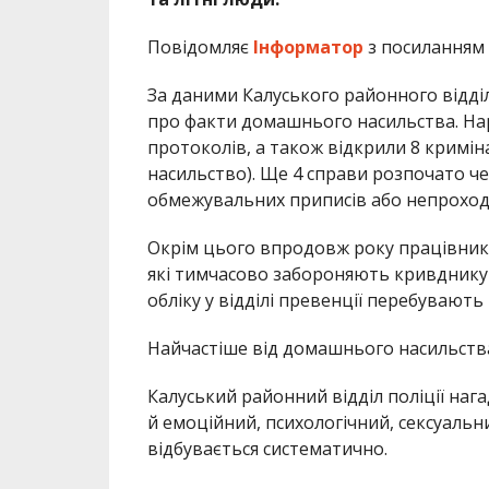
Повідомляє
Інформатор
з посиланням
За даними Калуського районного відділ
про факти домашнього насильства. Нар
протоколів, а також відкрили 8 кримі
насильство). Ще 4 справи розпочато ч
обмежувальних приписів або непроход
Окрім цього впродовж року працівники
які тимчасово забороняють кривднику
обліку у відділі превенції перебувають 2
Найчастіше від домашнього насильства
Калуський районний відділ поліції наг
й емоційний, психологічний, сексуальн
відбувається систематично.