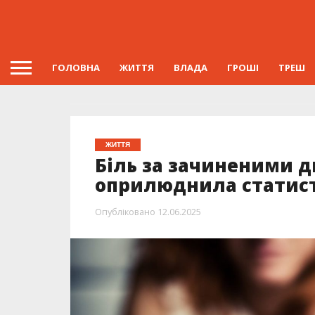
ГОЛОВНА
ЖИТТЯ
ВЛАДА
ГРОШІ
ТРЕШ
ЖИТТЯ
Біль за зачиненими 
оприлюднила статис
Опубліковано
12.06.2025