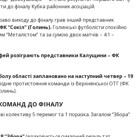
ти до фіналу Кубка районних асоціацій.
раво виходу до фіналу грав інший представник
ФК “Сокіл” (Голинь).
Голинські футболісти спокійно
м “Металістом” та за сумою двох матчів – 4:1 –
офей розіграють представники Калущини – ФК
болу області заплановано на наступний четвер – 19
рідне протистояння команди із Верхнянської ОТГ (ФК
олинь).
КОМАНД ДО ФІНАЛУ
тиві колективу 5 перемог та 1 поразка. Загалом “Збора”
:8 “Збора”
(враховується сумарний результат