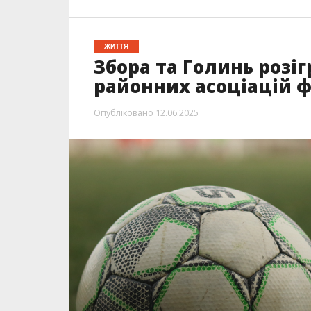
ЖИТТЯ
Збора та Голинь розі
районних асоціацій ф
Опубліковано
12.06.2025