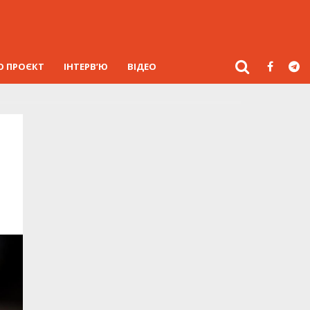
О ПРОЄКТ
ІНТЕРВ’Ю
ВІДЕО