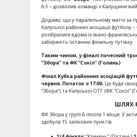
6:3 – дозволив команді з Калущини вий
Додамо, що у паралельному матчі за п
Калуської районної асоціації футболу –
розібралися вдома із івано-франківськи
забирають останню фінальну путівку.
Таким чином, у фіналі почесний тр
“Збора” та ФК “Сокіл” (Голинь)
Фінал Кубка районних асоціацій фут
червня. Початок о 17:00.
Це буде своє
“Збора”) та Калуської ОТГ (ФК “Сокіл” (Г
ШЛЯХ 
ФК Збора у групі Б посіла 1 місце. У ак
здобула 15 залікових пунктів.
1/4 фіналу:
“Кремінь” (Пістинь)
1