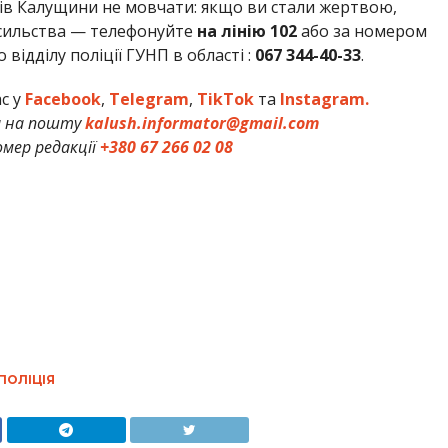
ів Калущини не мовчати: якщо ви стали жертвою,
сильства — телефонуйте
на лінію 102
або за номером
відділу поліції ГУНП в області :
067 344-40-33
.
ас у
Facebook
,
Telegram
,
TikTok
та
Instagram.
и на пошту
kalush.informator@gmail.com
мер редакції
+380 67 266 02 08
ПОЛІЦІЯ