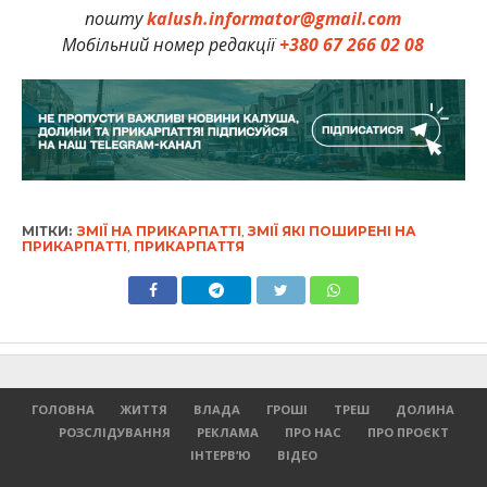
пошту
kalush.informator@gmail.com
Мобільний номер редакції
+380 67 266 02 08
МІТКИ:
ЗМІЇ НА ПРИКАРПАТТІ
,
ЗМІЇ ЯКІ ПОШИРЕНІ НА
ПРИКАРПАТТІ
,
ПРИКАРПАТТЯ
ГОЛОВНА
ЖИТТЯ
ВЛАДА
ГРОШІ
ТРЕШ
ДОЛИНА
РОЗСЛІДУВАННЯ
РЕКЛАМА
ПРО НАС
ПРО ПРОЄКТ
ІНТЕРВ’Ю
ВІДЕО