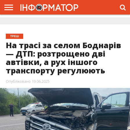
ГОЛОВНА
ЖИТТЯ
ВЛАДА
ГРОШІ
ТРЕШ
ДОЛИНА
РОЗСЛІДУВАННЯ
РЕКЛАМА
ПРО
ПРО
ІНТЕРВ’Ю
ВІДЕО
НАС
ПРОЄКТ
ТРЕШ
На трасі за селом Боднарів
— ДТП: розтрощено дві
автівки, а рух іншого
транспорту регулюють
Опубліковано
19.06.2025