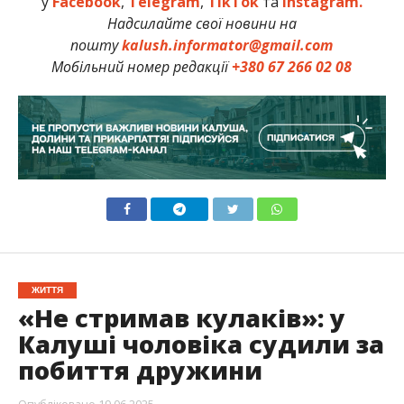
у
Facebook
,
Telegram
,
TikTok
та
Instagram.
Надсилайте свої новини на
пошту
kalush.informator@gmail.com
Мобільний номер редакції
+380 67 266 02 08
ЖИТТЯ
«Не стримав кулаків»: у
Калуші чоловіка судили за
побиття дружини