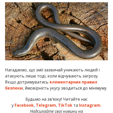
Нагадаємо, що змії зазвичай уникають людей і
атакують лише тоді, коли відчувають загрозу.
Якщо дотримуватись
елементарних правил
безпеки
, ймовірність укусу зводиться до мінімуму.
Будьмо на зв’язку! Читайте нас
у
Facebook
,
Telegram
,
TikTok
та
Instagram.
Надсилайте свої новини на