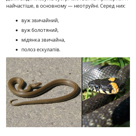
найчастіше, в основному — неотруйні. Серед них:
вуж звичайний,
вуж болотяний,
мідянка звичайна,
полоз ескулапів.