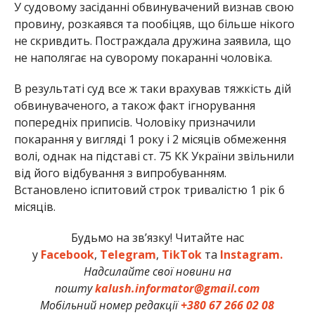
У судовому засіданні обвинувачений визнав свою
провину, розкаявся та пообіцяв, що більше нікого
не скривдить. Постраждала дружина заявила, що
не наполягає на суворому покаранні чоловіка.
В результаті суд все ж таки врахував тяжкість дій
обвинуваченого, а також факт ігнорування
попередніх приписів. Чоловіку призначили
покарання у вигляді 1 року і 2 місяців обмеження
волі, однак на підставі ст. 75 КК України звільнили
від його відбування з випробуванням.
Встановлено іспитовий строк тривалістю 1 рік 6
місяців.
Будьмо на зв’язку! Читайте нас
у
Facebook
,
Telegram
,
TikTok
та
Instagram.
Надсилайте свої новини на
пошту
kalush.informator@gmail.com
Мобільний номер редакції
+380 67 266 02 08