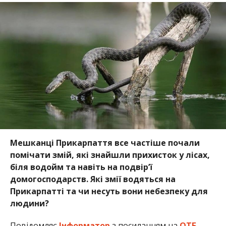
Мешканці Прикарпаття все частіше почали
помічати змій, які знайшли прихисток у лісах,
біля водойм та навіть на подвір’ї
домогосподарств. Які змії водяться на
Прикарпатті та чи несуть вони небезпеку для
людини?
Повідомляє
Інформатор
з посиланням на
ОТБ