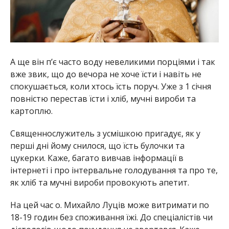
А ще він п’є часто воду невеликими порціями і так
вже звик, що до вечора не хоче їсти і навіть не
спокушається, коли хтось їсть поруч. Уже з 1 січня
повністю перестав їсти і хліб, мучні вироби та
картоплю.
Священнослужитель з усмішкою пригадує, як у
перші дні йому снилося, що їсть булочки та
цукерки. Каже, багато вивчав інформації в
інтернеті і про інтервальне голодування та про те,
як хліб та мучні вироби провокують апетит.
На цей час о. Михайло Луців може витримати по
18-19 годин без споживання їжі. До спеціалістів чи