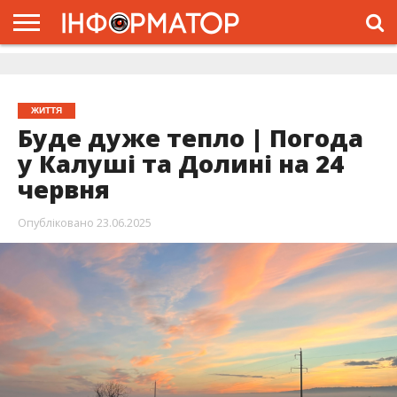
ГОЛОВНА
ЖИТТЯ
ВЛАДА
ГРОШІ
ТРЕШ
ДОЛИНА
РОЗСЛІДУВАННЯ
РЕКЛАМА
ПРО
ПРО
ІНТЕРВ’Ю
ВІДЕО
НАС
ПРОЄКТ
ЖИТТЯ
Буде дуже тепло | Погода
у Калуші та Долині на 24
червня
Опубліковано
23.06.2025