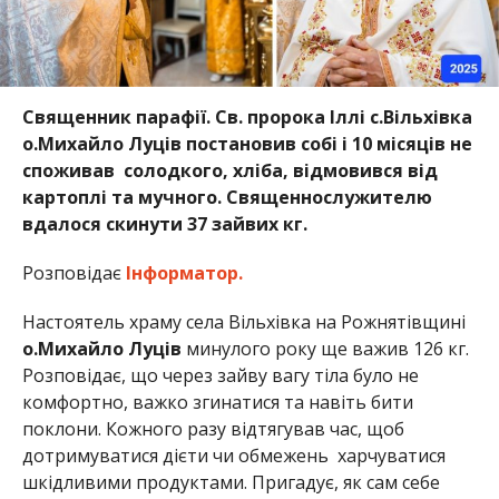
Священник парафії. Св. пророка Іллі с.Вільхівка
о.Михайло Луців постановив собі і 10 місяців не
споживав солодкого, хліба, відмовився від
картоплі та мучного. Священнослужителю
вдалося скинути 37 зайвих кг.
Розповідає
Інформатор.
Настоятель храму села Вільхівка на Рожнятівщині
о.Михайло Луців
минулого року ще важив 126 кг.
Розповідає, що через зайву вагу тіла було не
комфортно, важко згинатися та навіть бити
поклони. Кожного разу відтягував час, щоб
дотримуватися дієти чи обмежень харчуватися
шкідливими продуктами. Пригадує, як сам себе