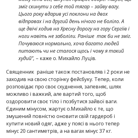
зміг скинути з себе той тягар – зайву вагу.
Цього року вдарив усі поклони на двох
відправах і на другий день нічого не боліло. А
ще двічі ходив на Хресну дорогу на гору Сергіїв і
ноги навіть не заболіли. Раніше так би не зміг.
Почуваюся нормально, хоча багато людей
питають чи не сталося щось і чому я такий
худий”,
– каже о. Михайло Луців.
Священник раніше також постановляв і 2 роки не
заходив на свою сторінку фейсбуку. Тепер, коли
розповідає про своє схуднення, запевняє, шлях
можливо і важкий, але вартий того, щоб
оздоровити своє тіло і позбутися зайвої ваги.
Єдиним мінусом, жартує о.Михайло є те, що
змушений повністю оновити свій гардероб і
купити новий одяг, адже у поясі в нього тепер
мінус 20 сантиметрів, а на вагах мінус 37 кг.