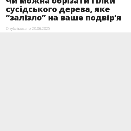
Чи можна обрізати гілки
сусідського дерева, яке
“залізло” на ваше подвір’я
Опубліковано
23.06.2025
Часто буває, що дерева між ділянками досить
близько ростуть і їх гілки можуть потрапляти
на подвір’я чи город сусіда. Що у такому