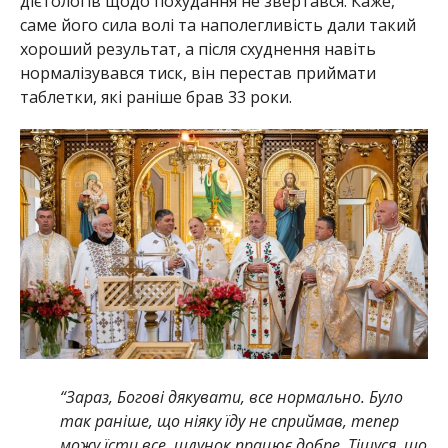
дієтологів щодо похудання не звертався. Каже,
саме його сила волі та наполегливість дали такий
хороший результат, а після схуднення навіть
нормалізувався тиск, він перестав приймати
таблетки, які раніше брав 33 роки.
“Зараз, Богові дякувати, все нормально. Було
так раніше, що ніяку їду не сприймав, тепер
можу їсти все, шлунок працює добре. Тішуся, що