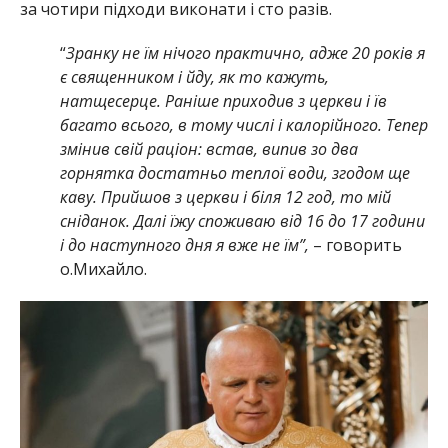
за чотири підходи виконати і сто разів.
“
Зранку не їм нічого практично, адже 20 років я
є священником і йду, як то кажуть,
натщесерце. Раніше приходив з церкви і їв
багато всього, в тому числі і калорійного. Тепер
змінив свій раціон: встав, випив зо два
горнятка достатньо теплої води, згодом ще
каву. Прийшов з церкви і біля 12 год, то мій
сніданок. Далі їжу споживаю від 16 до 17 години
і до наступного дня я вже не їм”,
– говорить
о.Михайло.