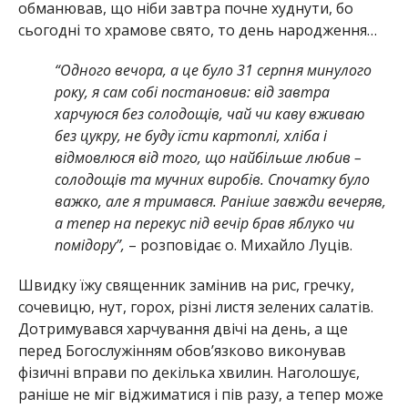
обманював, що ніби завтра почне худнути, бо
сьогодні то храмове свято, то день народження…
“Одного вечора, а це було 31 серпня минулого
року, я сам собі постановив: від завтра
харчуюся без солодощів, чай чи каву вживаю
без цукру, не буду їсти картоплі, хліба і
відмовлюся від того, що найбільше любив –
солодощів та мучних виробів. Спочатку було
важко, але я тримався. Раніше завжди вечеряв,
а тепер на перекус під вечір брав яблуко чи
помідору”,
– розповідає о. Михайло Луців.
Швидку їжу священник замінив на рис, гречку,
сочевицю, нут, горох, різні листя зелених салатів.
Дотримувався харчування двічі на день, а ще
перед Богослужінням обов’язково виконував
фізичні вправи по декілька хвилин. Наголошує,
раніше не міг віджиматися і пів разу, а тепер може