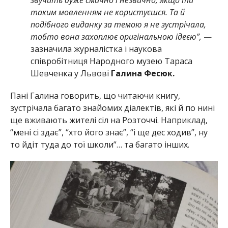
таким мовленням не користуєшся. Та й
подібного виданку за темою я не зустрічала,
тобто вона захоплює оригінальною ідеєю”,
—
зазначила журналістка і наукова
співробітниця Народного музею Тараса
Шевченка у Львові
Галина Фесюк.
Пані Галина говорить, що читаючи книгу,
зустрічала багато знайомих діалектів, які й по нині
ще вживають жителі сіл на Розточчі. Наприклад,
“мені сі здає”, “хто його знає”, “і ще дес ходив”, ну
то йдіт туда до тої школи”… та багато інших.