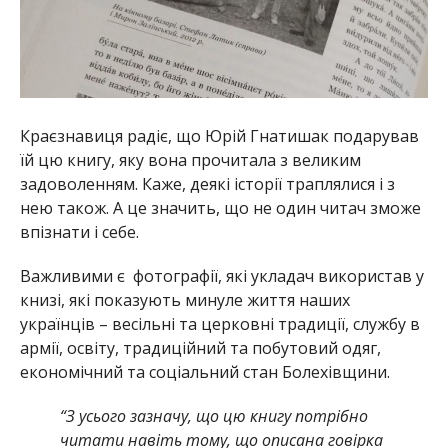
Краєзнавиця радіє, що Юрій Гнатишак подарував
їй цю книгу, яку вона прочитала з великим
задоволенням. Каже, деякі історії траплялися і з
нею також. А це значить, що не один читач зможе
впізнати і себе.
Важливими є фотографії, які укладач використав у
книзі, які показують минуле життя наших
українців – весільні та церковні традиції, службу в
армії, освіту, традиційний та побутовий одяг,
економічний та соціальний стан Болехівщини.
“З усього зазначу, що цю книгу потрібно
читати навіть тому, що описана говірка