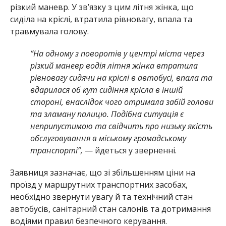
різкий маневр. У зв’язку з цим літня жінка, що
сиділа на кріслі, втратила рівновагу, впала та
травмувала голову.
“На одному з поворотів у центрі міста через
різкий маневр водія літня жінка втратила
рівновагу сидячи на кріслі в автобусі, впала та
вдарилася об кут сидіння крісла в іншій
стороні, внаслідок чого отримала забій голови
та зламану палицю. Подібна ситуація є
неприпустимою та свідчить про низьку якість
обслуговування в міському громадському
транспорті”,
— йдеться у зверненні.
Заявниця зазначає, що зі збільшенням ціни на
проїзд у маршрутних транспортних засобах,
необхідно звернути увагу й та технічний стан
автобусів, санітарний стан салонів та дотримання
водіями правил безпечного керування.