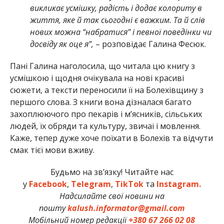
викликає усмішку, радість і додає колориту в
життя, яке й так сьогодні є важким. Та й слів
нових можна “набратися” і певної поведінки чи
досвіду як оце я”,
– розповідає Галина Фесюк.
Пані Галина наголосила, що читала цю книгу з
усмішкою і щодня очікувала на нові красиві
сюжети, а тексти переносили її на Болехівщину з
першого слова. З книги вона дізналася багато
захоплюючого про пекарів і м’ясників, сільських
людей, їх обряди та культуру, звичаї і мовлення.
Каже, тепер дуже хоче поїхати в Болехів та відчути
смак тієї мови вживу.
Будьмо на зв’язку! Читайте нас
у
Facebook
,
Telegram
,
TikTok
та
Instagram.
Надсилайте свої новини на
пошту
kalush.informator@gmail.com
Мобільний номер редакції
+380 67 266 02 08