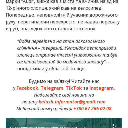
марки “Аudi”, виїжджав з міста та вчинив наїзд на
12-річного хлопця, який їхав на велосипеді.
Попередньо, неповнолітній учасник дорожнього
руху, перетинаючи перехрестя, не надав перевагу
в русі, внаслідок чого сталося зіткнення.
“Водія перевірено на стан алкогольного
сп’яніння – тверезий. Унаслідок автопригоди
хлопець отримав тілесні ушкодження та був
госпіталізований до медичного закладу”
, –
повідомили у обласній поліції.
Будьмо на зв’язку! Читайте нас
у
Facebook
,
Telegram
,
TikTok
та
Instagram.
Надсилайте свої новини на
пошту
kalush.informator@gmail.com
Мобільний номер редакції
+380 67 266 02 08