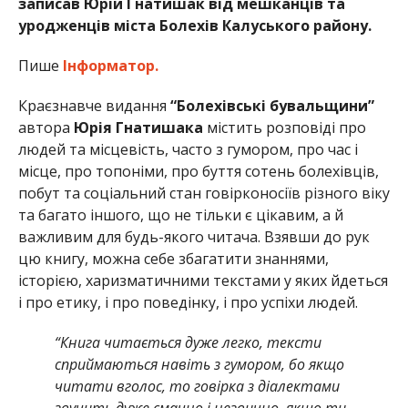
записав Юрій Гнатишак від мешканців та
уродженців міста Болехів Калуського району.
Пише
Інформатор.
Краєзнавче видання
“Болехівські бувальщини”
автора
Юрія Гнатишака
містить розповіді про
людей та місцевість, часто з гумором, про час і
місце, про топоніми, про буття сотень болехівців,
побут та соціальний стан говірконосіїв різного віку
та багато іншого, що не тільки є цікавим, а й
важливим для будь-якого читача. Взявши до рук
цю книгу, можна себе збагатити знаннями,
історією, харизматичними текстами у яких йдеться
і про етику, і про поведінку, і про успіхи людей.
“Книга читається дуже легко, тексти
сприймаються навіть з гумором, бо якщо
читати вголос, то говірка з діалектами
звучить дуже смачно і незвично, якщо ти