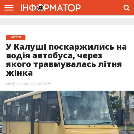
ГОЛОВНА
ЖИТТЯ
ВЛАДА
ГРОШІ
ТРЕШ
ДОЛИНА
РОЗСЛІДУВАННЯ
РЕКЛАМА
ПРО
ПРО
ІНТЕРВ’Ю
ВІДЕО
НАС
ПРОЄКТ
ЖИТТЯ
У Калуші поскаржились на
водія автобуса, через
якого травмувалась літня
жінка
Опубліковано
23.06.2025