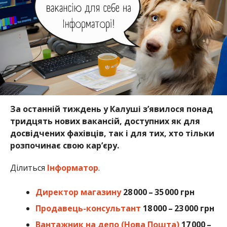
За останній тиждень у Калуші з’явилося понад
тридцять нових вакансій, доступних як для
досвідчених фахівців, так і для тих, хто тільки
розпочинає свою кар’єру.
Ділиться
Інформатор
.
Директор магазину
28 000 – 35 000 грн
Продавець-консультант
18 000 – 23 000 грн
Вантажник на депо (Нова Пошта)
17 000 –