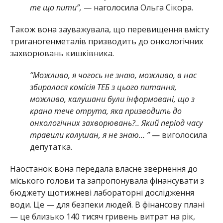
те що пити”,
— наголосила Ольга Сікора.
Також вона зауважувала, що перевищення вмісту
триганогенметалів призводить до онкологічних
захворювань кишківника.
“Можливо, я чогось не знаю, можливо, в нас
збиралася комісія ТЕБ з цього питання,
можливо, калушани були інформовані, що з
крана тече отрута, яка призводить до
онкологічних захворювань?.. Який період часу
травили калушан, я не знаю… ”
— виголосила
депутатка.
Наостанок вона передала власне звернення до
міського голови та запропонувала фінансувати з
бюджету щотижневі лабораторні дослідження
води. Це — для безпеки людей. В фінансову плані
— це близько 140 тисяч гривень витрат на рік,