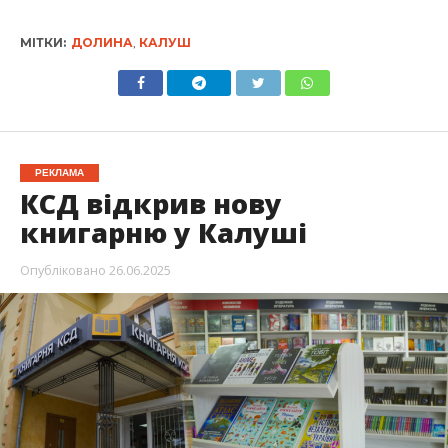
МІТКИ:
ДОЛИНА
,
КАЛУШ
РЕКЛАМА
КСД відкрив нову
книгарню у Калуші
Опубліковано
26.06.2025