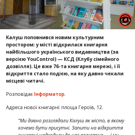
Калуш поповнився новим культурним
простором: у місті відкрилася книгарня
найбільшого українського видавництва (за
версією YouControl) — КСД (Клубу сімейного
дозвілля). Це вже 76-та книгарня мережі, і її
відкриття стало подією, на яку давно чекали
місцеві читачі.
Розповідає
Інформатор
.
Адреса нової книгарні: площа Героїв, 12.
“Ми давно розглядали Калуш як місто, в якому
хочемо бути присутні. Запити на відкриття
книгарні надходили до нас регулярно — і ми