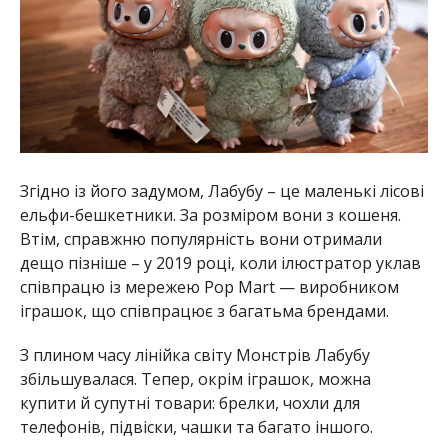
Згідно із його задумом, Лабубу – це маленькі лісові
ельфи-бешкетники. За розміром вони з кошеня.
Втім, справжню популярність вони отримали
дещо пізніше – у 2019 році, коли ілюстратор уклав
співпрацю із мережею Pop Mart — виробником
іграшок, що співпрацює з багатьма брендами.
З плином часу лінійка світу Монстрів Лабубу
збільшувалася. Тепер, окрім іграшок, можна
купити й супутні товари: брелки, чохли для
телефонів, підвіски, чашки та багато іншого.