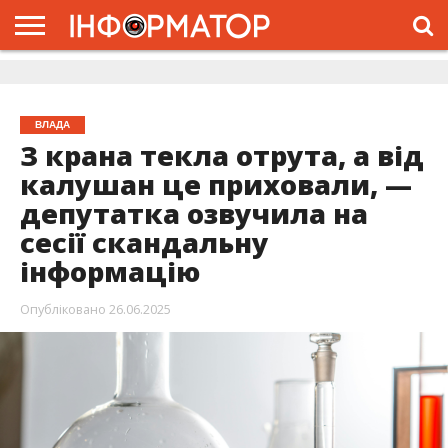
ГОЛОВНА
ЖИТТЯ
ВЛАДА
ГРОШІ
ТРЕШ
ДОЛИНА
РОЗСЛІДУВАННЯ
РЕКЛАМА
ПРО
ПРО
ІНТЕРВ’Ю
ВІДЕО
НАС
ПРОЄКТ
ВЛАДА
З крана текла отрута, а від
калушан це приховали, —
депутатка озвучила на
сесії скандальну
інформацію
Опубліковано
26.06.2025