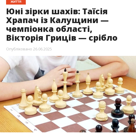
ЖИТТЯ
Юні зірки шахів: Таїсія
Храпач із Калущини —
чемпіонка області,
Вікторія Гриців — срібло
Опубліковано
26.06.2025