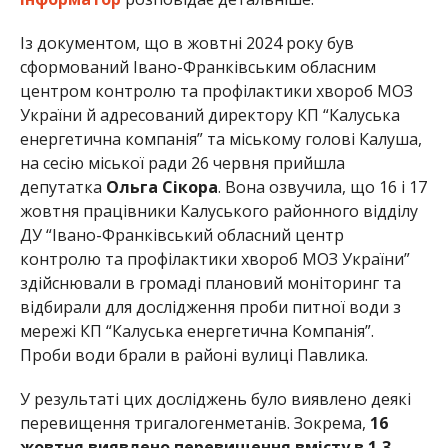
Із документом, що в жовтні 2024 року був
сформований Івано-Франківським обласним
центром контролю та профілактики хвороб МОЗ
України й адресований директору КП “Калуська
енергетична компанія” та міському голові Калуша,
на сесію міської ради 26 червня прийшла
депутатка
Ольга Сікора
. Вона озвучила, що 16 і 17
жовтня працівники Калуського районного відділу
ДУ “Івано-Франківський обласний центр
контролю та профілактики хвороб МОЗ України”
здійснювали в громаді плановий моніторинг та
відбирали для дослідження проби питної води з
мережі КП “Калуська енергетична Компанія”.
Проби води брали в районі вулиці Павлика.
У результаті цих досліджень було виявлено деякі
перевищення тригалогенметанів. Зокрема,
16
жовтня виявлено перевищення вмісту в 1,3