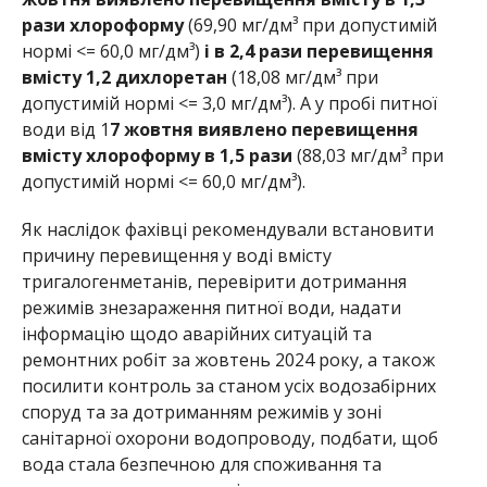
рази хлороформу
(69,90 мг/дм³ при допустимій
нормі <= 60,0 мг/дм³)
і в 2,4 рази перевищення
вмісту 1,2 дихлоретан
(18,08 мг/дм³ при
допустимій нормі <= 3,0 мг/дм³). А у пробі питної
води від 1
7 жовтня виявлено перевищення
вмісту хлороформу в 1,5 рази
(88,03 мг/дм³ при
допустимій нормі <= 60,0 мг/дм³).
Як наслідок фахівці рекомендували встановити
причину перевищення у воді вмісту
тригалогенметанів, перевірити дотримання
режимів знезараження питної води, надати
інформацію щодо аварійних ситуацій та
ремонтних робіт за жовтень 2024 року, а також
посилити контроль за станом усіх водозабірних
споруд та за дотриманням режимів у зоні
санітарної охорони водопроводу, подбати, щоб
вода стала безпечною для споживання та