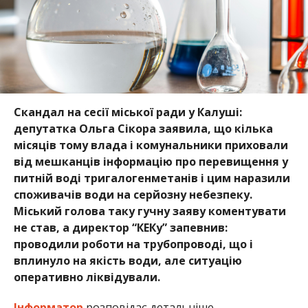
Скандал на сесії міської ради у Калуші:
депутатка Ольга Сікора заявила, що кілька
місяців тому влада і комунальники приховали
від мешканців інформацію про перевищення у
питній воді тригалогенметанів і цим наразили
споживачів води на серйозну небезпеку.
Міський голова таку гучну заяву коментувати
не став, а директор “КЕКу” запевнив:
проводили роботи на трубопроводі, що і
вплинуло на якість води, але ситуацію
оперативно ліквідували.
Інформатор
розповідає детальніше.