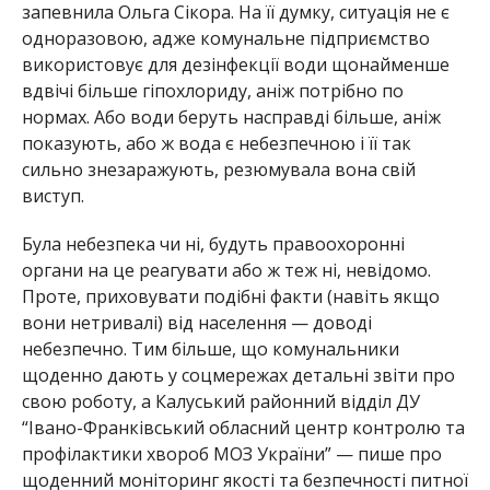
запевнила Ольга Сікора. На її думку, ситуація не є
одноразовою, адже комунальне підприємство
використовує для дезінфекції води щонайменше
вдвічі більше гіпохлориду, аніж потрібно по
нормах. Або води беруть насправді більше, аніж
показують, або ж вода є небезпечною і її так
сильно знезаражують, резюмувала вона свій
виступ.
Була небезпека чи ні, будуть правоохоронні
органи на це реагувати або ж теж ні, невідомо.
Проте, приховувати подібні факти (навіть якщо
вони нетривалі) від населення — доводі
небезпечно. Тим більше, що комунальники
щоденно дають у соцмережах детальні звіти про
свою роботу, а Калуський районний відділ ДУ
“Івано-Франківський обласний центр контролю та
профілактики хвороб МОЗ України” — пише про
щоденний моніторинг якості та безпечності питної