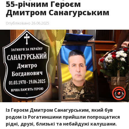
55-річним Героєм
Дмитром Санагурським
Опубліковано
26.06.2025
Із Героєм Дмитром Санагурським, який був
родом із Рогатиншини прийшли попрощатися
рідні, друзі, близькі та небайдужі калушани.