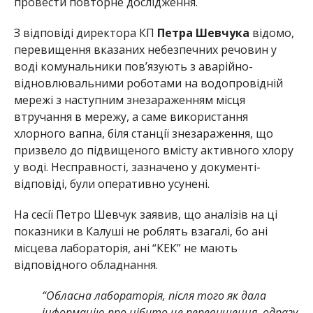
провести повторне дослідження.
З відповіді директора КП
Петра Шевчука
відомо,
перевищення вказаних небезпечних речовин у
воді комунальники пов’язують з аварійно-
відновлювальними роботами на водопровідній
мережі з наступним знезараженням місця
втручання в мережу, а саме використання
хлорного вапна, біля станції знезараження, що
призвело до підвищеного вмісту активного хлору
у воді. Несправності, зазначено у документі-
відповіді, були оперативно усунені.
На сесії Петро Шевчук заявив, що аналізів на ці
показники в Калуші не роблять взагалі, бо ані
місцева лабораторія, ані “КЕК” не мають
відповідного обладнання.
“Обласна лабораторія, після того як дала
інформацію про нібито це перевищення, одразу