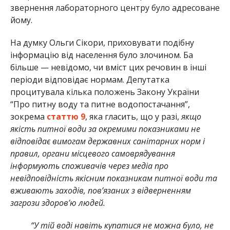
звернення лабораторного центру було адресоване
йому.
На думку Ольги Сікори, приховувати подібну
інформацію від населення було злочином. Ба
більше — невідомо, чи вміст цих речовин в інші
періоди відповідає нормам. Депутатка
процитувала кілька положень Закону України
“Про питну воду та питне водопостачання”,
зокрема
статтю 9
, яка гласить, що у разі,
якщо
якість питної води за окремими показниками не
відповідає вимогам державних санітарних норм і
правил, органи місцевого самоврядування
інформують споживачів через медіа про
невідповідність якісним показникам питної води та
вживають заходів, пов’язаних з відверненням
загрози здоров’ю людей.
“У тій воді навіть купатися не можна було, не