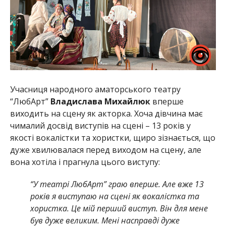
Учасниця народного аматорського театру
“ЛюбАрт”
Владислава Михайлюк
вперше
виходить на сцену як акторка. Хоча дівчина має
чималий досвід виступів на сцені – 13 років у
якості вокалістки та хористки, щиро зізнається, що
дуже хвилювалася перед виходом на сцену, але
вона хотіла і прагнула цього виступу:
“У театрі ЛюбАрт” граю вперше. Але вже 13
років я виступаю на сцені як вокалістка та
хористка. Це мій перший виступ. Він для мене
був дуже великим. Мені насправді дуже