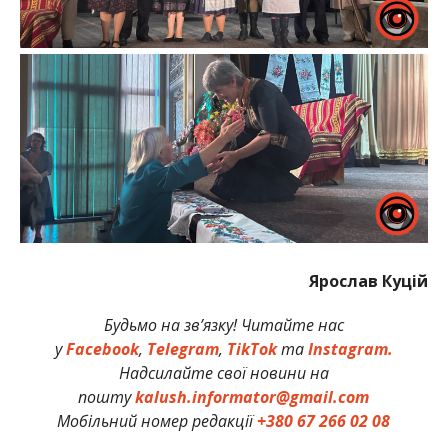
Ярослав Куцій
Будьмо на зв’язку! Читайте нас
у
Facebook
,
Telegram
,
TikTok
та
Instagram.
Надсилайте свої новини на
пошту
kalush.informator@gmail.com
Мобільний номер редакції
+380 67 266 02 08