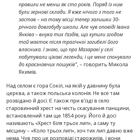
правили не менш як сто років. Поряд із ним
були зернові склади. Я вже нічого з того не
застав – на тому місці тепер залишки 30-
річного довгобуду школи. Але чув оповіді Івана
Янківа – внука тих ґаздів, що купили згодом
той маєток після трагічної загибелі його
власника. І знаю, що про Мазаракі у селі
побутували цікаві легенди, і це мене спонукало
до краєзнавчих пошуків”
, – говорить Микола
Якимів.
Над селом є гора Сокіл, на якій у давнину була
церква, а також польська колонія. Не все там
розвідано й досі. Є також при в’їзді в село
старовинний хрест на честь скасування панщини,
встановлений там ще 1854 року. Його й досі
називають «Хрест біля трьох лип», а саму ту
місцину – «Коло трьох лип», хоч тих лип давно вже
нема. Чув про це розповіді старожилів, і вони