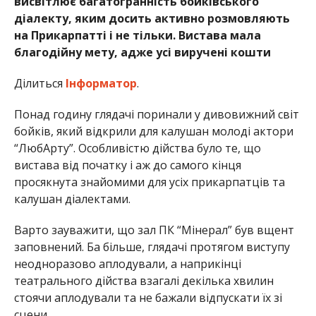
висвітлює багатогранність бойківського
діалекту, яким досить активно розмовляють
на Прикарпатті і не тільки. Вистава мала
благодійну мету, адже усі виручені кошти
Ділиться
Інформатор
.
Понад годину глядачі поринали у дивовижний світ
бойків, який відкрили для калушан молоді актори
“ЛюбАрту”. Особливістю дійства було те, що
вистава від початку і аж до самого кінця
просякнута знайомими для усіх прикарпатців та
калушан діалектами.
Варто зауважити, що зал ПК “Мінерал” був вщент
заповнений. Ба більше, глядачі протягом виступу
неодноразово аплодували, а наприкінці
театрального дійства взагалі декілька хвилин
стоячи аплодували та не бажали відпускати їх зі
сцени.