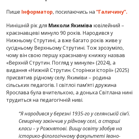
Пише
Інформатор
, посилаючись на
“Галичину”.
Нинішній рік для
Миколи Якиміва
ювілейний –
краєзнавцеві минуло 90 років. Народився у
Нижньому Струтині, а вже багато років живе у
сусідньому Верхньому Струтині. Тож зрозуміло,
чому він свою першу краєзнавчу книжку назвав
«Верхній Струтин. Погляд у минуле» (2024), а
видання «Нижній Струтин. Сторінки історії» (2025)
присвятив рідному селу. Якиміви – родина
сільських педагогів. І світлої пам’яті дружина
Ярослава була вчителькою, а донька Світлана нині
трудиться на педагогічній ниві.
“Я народився у березні 1935-го у селянській сім’ї.
Семирічку закінчив у рідному селі, а старші
класи – у Рожнятові. Вищу освіту здобув на
історико-філологічному факультеті Івано-