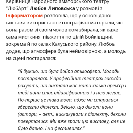
Керівниця Народного аматорського театру
“ЛюбАрт”
Любов Липовська
у розмові з
Інформатором
розповіла, що у основі даної
вистави використано етнографічні матеріали, які
вона разом зі своїм чоловіком збирала, як каже
сама мисткиня, півжиття по цілій Бойківщині,
зокрема й по селах Калуського району. Любов
додає, що атмосфера була неймовірною, а молодь
на сцені постаралася:
“Я думаю, що була добра атмосфера. Молодь
постаралася. У професійних театрах завжди
рахують, що вистава має мати кілька прем’єр і
тоді вона стає відшліфованою і з нею легше.
По-перше це така мова, адже ми старалися
зберегти діалект. Звісно, що деколи вони
(актори, – авт.) вискакували з діалекту, деколи
поверталися. Ми вже грали цю виставу, але це
було давно. І на фестивалях.”