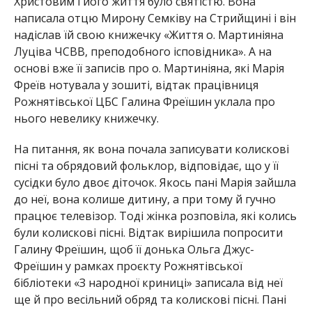
Христовим і його життя було святістю. Вона
написала отцю Мирону Семківу на Стрийщині і він
надіслав їй свою книжечку «Життя о. Мартиніяна
Луціва ЧСВВ, преподобного ісповідника». А на
основі вже її записів про о. Мартиніяна, які Марія
Фреїв нотувала у зошиті, відтак працівниця
Рожнятівської ЦБС Галина Фреїшин уклала про
нього невелику книжечку.
На питання, як вона почала записувати колискові
пісні та обрядовий фольклор, відповідає, що у її
сусідки було двоє діточок. Якось пані Марія зайшла
до неї, вона колише дитину, а при тому й гучно
працює телевізор. Тоді жінка розповіла, які колись
були колискові пісні. Відтак вирішила попросити
Галину Фреїшин, щоб її донька Ольга Джус-
Фреїшин у рамках проєкту Рожнятівської
бібліотеки «З народної криниці» записала від неї
ще й про весільний обряд та колискові пісні. Пані