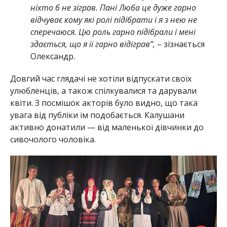
ніхто б не зіграв. Пані Люба це дуже гарно
відчуває кому які ролі підібрати і я з нею не
сперечаюся. Цю роль гарно підібрали і мені
здається, що я її гарно відіграв”,
– зізнається
Олександр.
Довгий час глядачі не хотіли відпускати своїх
улюбленців, а також спілкувалися та дарували
квіти. З посмішок акторів було видно, що така
увага від публіки їм подобається. Калушани
активно донатили — від маленької дівчинки до
сивочолого чоловіка.