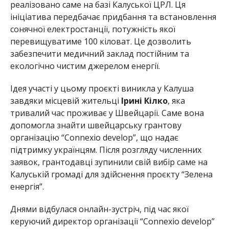
реалізовано саме на базі Калуської ЦРЛ. Ця
ініціатива передбачає придбання та встановлення
сонячної електростанції, потужність якої
перевищуватиме 100 кіловат. Це дозволить
забезпечити медичний заклад постійним та
екологічно чистим джерелом енергії.
Ідея участі у цьому проєкті виникла у Калуша
завдяки місцевій жительці
Ірині Кілко
, яка
тривалий час проживає у Швейцарії. Саме вона
допомогла знайти швейцарську грантову
організацію “Connexio develop”, що надає
підтримку українцям. Після розгляду численних
заявок, грантодавці зупинили свій вибір саме на
Калуській громаді для здійснення проєкту “Зелена
енергія”.
Днями відбулася онлайн-зустріч, під час якої
керуючий директор організації “Connexio develop”