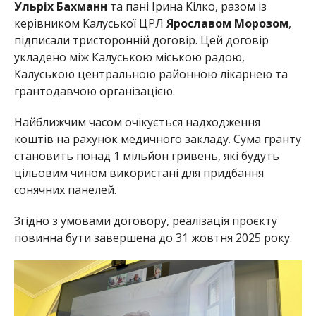
Ульріх Бахманн
та пані Ірина Кілко, разом із
керівником Калуської ЦРЛ
Ярославом Морозом
,
підписали тристоронній договір. Цей договір
укладено між Калуською міською радою,
Калуською центральною районною лікарнею та
грантодавчою організацією.
Найближчим часом очікується надходження
коштів на рахунок медичного закладу. Сума гранту
становить понад 1 мільйон гривень, які будуть
цільовим чином використані для придбання
сонячних панелей.
Згідно з умовами договору, реалізація проєкту
повинна бути завершена до 31 жовтня 2025 року.