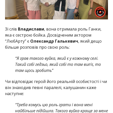
Зі слів
Владислави
, вона отримала роль Ганки,
яка є сестрою бойка. Досвідченим актором
“ЛюбАрту” є
Олександр Галькевич
, який дещо
більше розповів про свою роль:
“Я грав такого вуйка, який є у кожному селі.
Такий собі гедзьо, який собі то там вип’є, то
там щось зробить”
Чи відповідає герой його реальній особистості і чи
він знаходив певні паралелі, калушанин каже
наступне:
“Треба комусь цю роль грати і вона мені
найбільше підійшла. Такого вуйка краще за мене