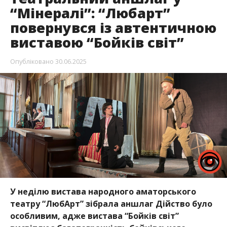
“Мінералі”: “Любарт”
повернувся із автентичною
виставою “Бойків світ”
Опубліковано
30.06.2025
У неділю вистава народного аматорського
театру “ЛюбАрт” зібрала аншлаг
Дійство було
особливим, адже вистава “Бойків світ”