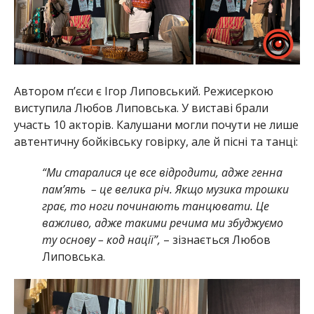
Автором п’єси є Ігор Липовський. Режисеркою
виступила Любов Липовська. У виставі брали
участь 10 акторів. Калушани могли почути не лише
автентичну бойківську говірку, але й пісні та танці:
“Ми старалися це все відродити, адже генна
пам’ять – це велика річ. Якщо музика трошки
грає, то ноги починають танцювати. Це
важливо, адже такими речима ми збуджуємо
ту основу – код нації”,
– зізнається Любов
Липовська.