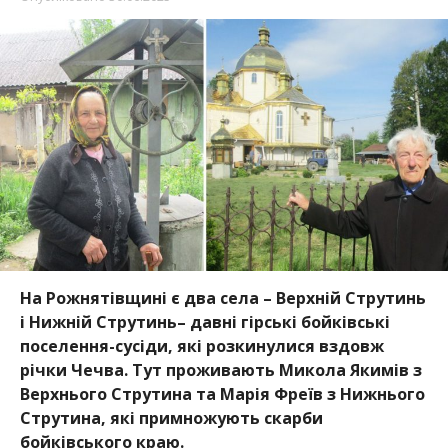
На Рожнятівщині є два села – Верхній Струтинь
і Нижній Струтинь– давні гірські бойківські
поселення-сусіди, які розкинулися вздовж
річки Чечва. Тут проживають Микола Якимів з
Верхнього Струтина та Марія Фреїв з Нижнього
Струтина, які примножують скарби
бойківського краю.