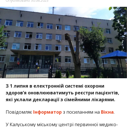
Опубліковано
30.06.2025
З 1 липня в електронній системі охорони
здоров’я оновлююватимуть реєстри пацієнтів,
які уклали декларації з сімейними лікарями.
Повідомляє
Інформатор
з посиланням на
Вікна
.
У Калуському міському центрі первинної медико-