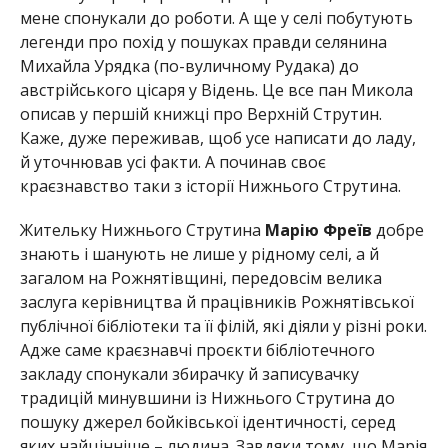
мене спонукали до роботи. А ще у селі побутують
легенди про похід у пошуках правди селянина
Михайла Урядка (по-вуличному Рудака) до
австрійського цісаря у Відень. Це все пан Микола
описав у першій книжці про Верхній Струтин.
Каже, дуже переживав, щоб усе написати до ладу,
й уточнював усі факти. А починав своє
краєзнавство таки з історії Нижнього Струтина.
Жительку Нижнього Струтина
Марію Фреїв
добре
знають і шанують не лише у рідному селі, а й
загалом на Рожнятівщині, передовсім велика
заслуга керівництва й працівників Рожнятівської
публічної бібліотеки та її філій, які діяли у різні роки.
Адже саме краєзнавчі проєкти бібліотечного
закладу спонукали збирачку й записувачку
традицій минувшини із Нижнього Струтина до
пошуку джерел бойківської ідентичності, серед
яких найцінніше – людина. Завдяки тому, що Марія