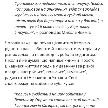
Франківського педагогічного інституту. Якийсь
час працював на Вінниччині, відтак викладав
українську й німецьку мови в сусідній Ілемні,
шість років був директором школи у Лоп’янці, а
тепер – уже 16 років поспіль у Верхньому
Струтині”,
– розповідає Микола Якимів.
Чоловік каже, що почав цікавитися історією
рідного краю – збирати й записувати матеріали у
різних селах – з перших днів роботи педагогом.
Ніколи й не думав, що напише книжки. Просто
цікавився життям предків у давнину і за різної
влади – австрійської, польської, німецької,
радянської і Незалежної України. Свої
спостереження майже не публікував.
“
Колись у сусідстві з нашим обійстям у
Верхньому Струтині стояв великий панський
будинок греків Мазаракі, які на цих теренах