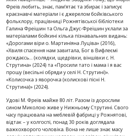
Фреїв любить, знає, пам’ятає та збирає і записує
краєзнавчі матеріали і є джерелом бойківського
фольклору, працівниці Рожнятівської бібліотеки
Галина Фреїшин та Ольга Джус-Фреїшин уклали за
матеріалами бойкині кілька пізнавальних видань:
«Дорогами віри о. Мартиніяна Луціва» (2016),
«Хвиля спасення нам завитала, Бог в Вифлеємі
рождаєсь… (колядки, щедрівки, віншівки с. Н.
Струтина» (2024) та «Просили тато і мама і я вас
прошу (весільні обряди у селі Н. Струтині)».
«Колисочка з яворочка (колискові пісні Н.
Струтина)» (2024).
Удові М. Фреїв майже 80 літ. Разом із дорослим
сином Миколою живе у Нижньому Струтині. Свого
часу працювала на меблевій фабриці у Рожнятові,
відтак – у колгоспі, понад 30 років доглядала
важкохворого чоловіка. Вона не лише знає масу