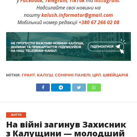
у
Facebook
,
Telegram
,
TikTok
та
Instagram.
Надсилайте свої новини на
пошту
kalush.informator@gmail.com
Мобільний номер редакції
+380 67 266 02 08
МІТКИ:
ГРАНТ
,
КАЛУШ
,
СОНЯЧНІ ПАНЕЛІ
,
ЦРЛ
,
ШВЕЙЦАРІЯ
ЖИТТЯ
На війні загинув Захисник
з Калущини — молодший