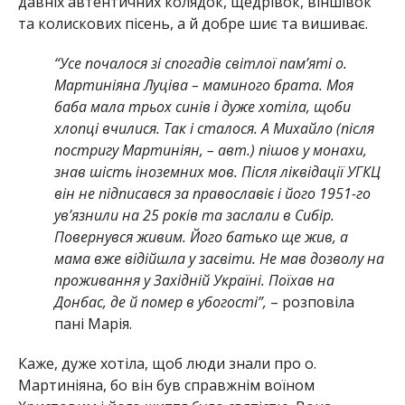
давніх автентичних колядок, щедрівок, віншівок
та колискових пісень, а й добре шиє та вишиває.
“Усе почалося зі спогадів світлої пам’яті о.
Мартиніяна Луціва – маминого брата. Моя
баба мала трьох синів і дуже хотіла, щоби
хлопці вчилися. Так і сталося. А Михайло (після
постригу Мартиніян, – авт.) пішов у монахи,
знав шість іноземних мов. Після ліквідації УГКЦ
він не підписався за православіє і його 1951-го
ув’язнили на 25 років та заслали в Сибір.
Повернувся живим. Його батько ще жив, а
мама вже відійшла у засвіти. Не мав дозволу на
проживання у Західній Україні. Поїхав на
Донбас, де й помер в убогості”,
– розповіла
пані Марія.
Каже, дуже хотіла, щоб люди знали про о.
Мартиніяна, бо він був справжнім воїном