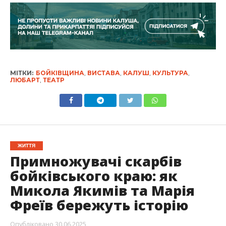
МІТКИ:
БОЙКІВЩИНА
,
ВИСТАВА
,
КАЛУШ
,
КУЛЬТУРА
,
ЛЮБАРТ
,
ТЕАТР
ЖИТТЯ
Примножувачі скарбів
бойківського краю: як
Микола Якимів та Марія
Фреїв бережуть історію
Опубліковано
30.06.2025