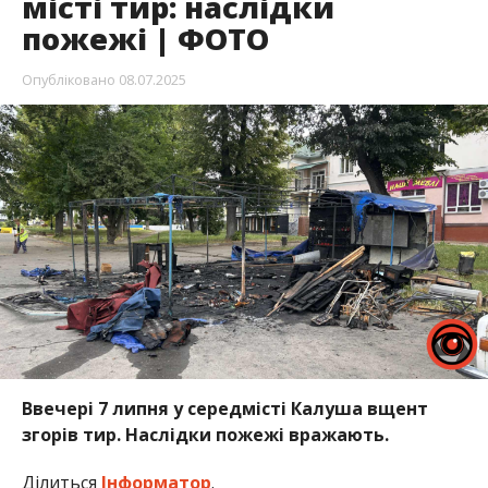
місті тир: наслідки
пожежі | ФОТО
Опубліковано
08.07.2025
Ввечері 7 липня у середмісті Калуша вщент
згорів тир. Наслідки пожежі вражають.
Ділиться
Інформатор
.