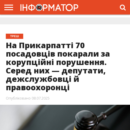
ГОЛОВНА
ЖИТТЯ
ВЛАДА
ГРОШІ
ТРЕШ
ДОЛИНА
РОЗСЛІДУВАННЯ
РЕКЛАМА
ПРО
ПРО
ІНТЕРВ’Ю
ВІДЕО
НАС
ПРОЄКТ
ТРЕШ
На Прикарпатті 70
посадовців покарали за
корупційні порушення.
Серед них — депутати,
дежслужбовці й
правоохоронці
Опубліковано
08.07.2025