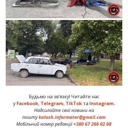
Будьмо на зв’язку! Читайте нас
у
Facebook
,
Telegram
,
TikTok
та
Instagram.
Надсилайте свої новини на
пошту
kalush.informator@gmail.com
Мобільний номер редакції
+380 67 266 02 08