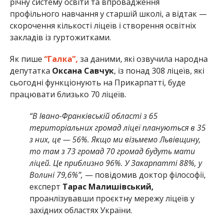
річну систему освіти та впровадження
профільного навчання у старшій школі, а відтак —
скорочення кількості ліцеїв і створення освітніх
закладів із гуртожитками.
Як пише
“Галка”,
за даними, які озвучила народна
депутатка
Оксана Савчук
, із понад 308 ліцеїв, які
сьогодні функціонують на Прикарпатті, буде
працювати близько 70 ліцеїв.
“В Івано-Франківській області з 65
територіальних громад ліцеї плануються в 35
з них, це — 56%. Якщо ми візьмемо Львівщину,
то там з 73 громад 70 громад будуть мати
ліцей. Це приблизно 96%. У Закарпатті 88%, у
Волині 79,6%”,
— повідомив доктор філософії,
експерт
Тарас Малишівський,
проанлізувавши проєктну мережу ліцеїв у
західних областях України.