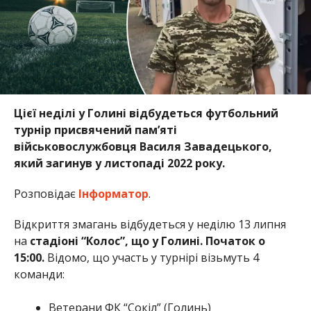
Цієї неділі у Голині відбудеться футбольний
турнір присвячений пам’яті
військовослужбовця Василя Завадецького,
який загинув у листопаді 2022 року.
Розповідає
Інформатор
.
Відкриття змагань відбудеться у неділю 13 липня
на
стадіоні “Колос”, що у Голині. Початок о
15:00.
Відомо, що участь у турнірі візьмуть 4
команди:
Ветерани ФК “Сокіл” (Голинь)