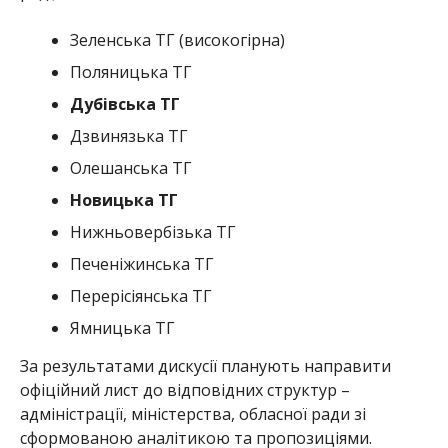
Зеленська ТГ (високогірна)
Поляницька ТГ
Дубівська ТГ
Дзвинязька ТГ
Олешанська ТГ
Новицька ТГ
Нижньовербізька ТГ
Печеніжинська ТГ
Перерісіянська ТГ
Ямницька ТГ
За результатами дискусії планують направити
офіційний лист до відповідних структур –
адміністрації, міністерства, обласної ради зі
сформованою аналітикою та пропозиціями.