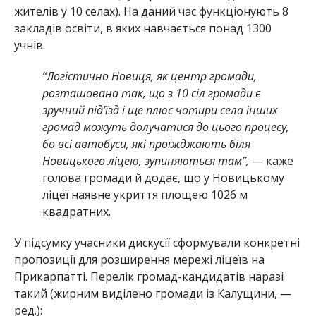
жителів у 10 селах). На даний час функціонують 8
закладів освіти, в яких навчається понад 1300
учнів.
“Логістично Новиця, як центр громади,
розташована так, що з 10 сіл громади є
зручний під’їзд і ще плюс чотири села інших
громад можуть долучатися до цього процесу,
бо всі автобуси, які проїжджають біля
Новицького ліцею, зупиняються там”,
— каже
голова громади й додає, що у Новицькому
ліцеї наявне укриття площею 1026 м
квадратних.
У підсумку учасники дискусії сформували конкретні
пропозиції для розширення мережі ліцеїв на
Прикарпатті. Перелік громад-кандидатів наразі
такий (жирним виділено громади із Калущини, —
ред.):