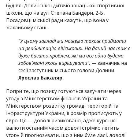
будівлі Долинської дитячо-юнацької спортивної
школи, що на вул. Степана Бандери, 2-Б .
Посадовці міської ради кажуть, що вона у
жахливому стані.
“У цьому закладі ми можемо також приймати
на реабілітацію військових. На даний час там є
дуже багато проблем, які ми все одно будемо
зобов’язані якось вирішувати”,
— зазначив на
сесії заступник міського голови Долини
Ярослав Бакаляр.
Попри те, що позику готуються залучати через
угоду з Міністерством фінансів України та
Міністерством розвитку громад, територій та
інфраструктури України, її розмір прописують у
євро. Це — доволі ризиковано, адже курс цієї
валюти останнім часом доволі стрімко летить
угору й прогнозувати, що з ним буде далі, доволі