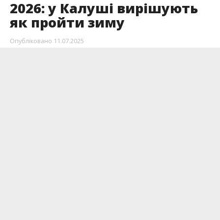
2026: у Калуші вирішують
як пройти зиму
Опубліковано
11.07.2025
11 липня відбулося засідання штабу з
організації сталого проходження
опалювального сезону в осінньо-зимовий