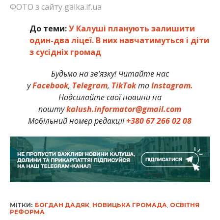
ФОТО з сайту galka.if.ua
До теми:
У Калуші планують залишити
один-два ліцеї. В них навчатимуться і діти
з сусідніх громад
Будьмо на зв’язку! Читайте нас
у
Facebook
,
Telegram
,
TikTok
та
Instagram.
Надсилайте свої новини на
пошту
kalush.informator@gmail.com
Мобільний номер редакції
+380 67 266 02 08
МІТКИ:
БОГДАН ДАДЯК
,
НОВИЦЬКА ГРОМАДА
,
ОСВІТНЯ
РЕФОРМА