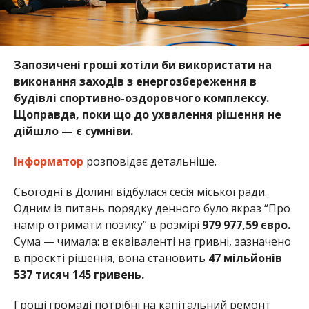
Запозичені гроші хотіли би використати на
виконання заходів з енергозбереження в
будівлі спортивно-оздоровчого комплексу.
Щоправда, поки що до ухвалення рішення не
дійшло — є сумніви.
Інформатор
розповідає детальніше.
Сьогодні в Долині відбулася сесія міської ради.
Одним із питань порядку денного було якраз “Про
намір отримати позику” в розмірі
979 977,59 євро.
Сума — чимала: в еквіваленті на гривні, зазначено
в проєкті рішення, вона становить
47 мільйонів
537 тисяч 145 гривень.
Гроші громаді потрібні на капітальний ремонт