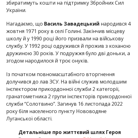
збиратимуть кошти на підтримку Збройних Сил
України.
Нагадаємо, що
Василь Завадецький
народився 4
жовтня 1971 року в селі Голині. Закінчив місцеву
школу й у 1990 році його призвали на військову
службу. У 1992 році одружився й прожив з коханою
дружиною 30 років. У подружжя було дві доньки, а
згодом народилося й троє онуків.
Із початком повномасштабного вторгнення
долучився до лав ЗСУ. На війні служив молодшим
інспектором прикордонної служби 2 категорії,
гранатометника 2 групи інспекторів прикордонної
служби “Солотвино”. Загинув 16 листопада 2022
року біля населеного пункту Нововодяне
Луганської області.
Детальніше про життєвий шлях Героя