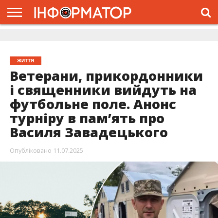
ГОЛОВНА
ЖИТТЯ
ВЛАДА
ГРОШІ
ТРЕШ
ДОЛИНА
РОЗСЛІДУВАННЯ
РЕКЛАМА
ПРО
ПРО
ІНТЕРВ’Ю
ВІДЕО
НАС
ПРОЄКТ
ЖИТТЯ
Ветерани, прикордонники
і священники вийдуть на
футбольне поле. Анонс
турніру в пам’ять про
Василя Завадецького
Опубліковано
11.07.2025