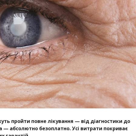
жуть пройти повне лікування — від діагностики до
 — абсолютно безоплатно. Усі витрати покриває
х гарантій.