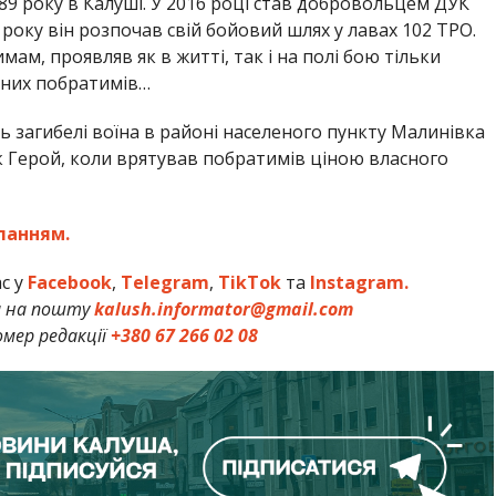
89 року в Калуші. У 2016 році став добровольцем ДУК
 року він розпочав свій бойовий шлях у лавах 102 ТРО.
м, проявляв як в житті, так і на полі бою тільки
нених побратимів…
нь загибелі воїна в районі населеного пункту Малинівка
 як Герой, коли врятував побратимів ціною власного
ланням.
ас у
Facebook
,
Telegram
,
TikTok
та
Instagram.
и на пошту
kalush.informator@gmail.com
мер редакції
+380 67 266 02 08