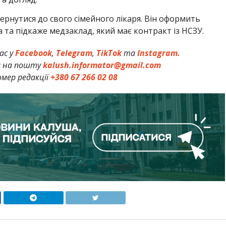
рнутися до свого сімейного лікаря. Він оформить
 та підкаже медзаклад, який має контракт із НСЗУ.
ас у
Facebook
,
Telegram
,
TikTok
та
Instagram.
и на пошту
kalush.informator@gmail.com
мер редакції
+380 67 266 02 08