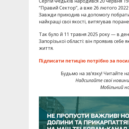
Сергій Федьків народився 20 червня 19
“Правий Сектор”, а вже 26 лютого 2022
Завжди приходив на допомогу побратима
найкращі свої якості, витягував пора
Так було й 11 травня 2025 року — в де
Запорізької області: він проявив себе
життя.
Підписати петицію потрібно за поси
Будьмо на зв’язку! Читайте н
Надсилайте свої новин
Мобільний но