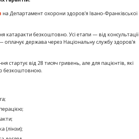
м
на Департамент охорони здоров’я Івано-Франківської
я катаракти безкоштовно. Усі етапи — від консультації
 — оплачує держава через Національну службу здоров’я
я стартує від 28 тисяч гривень, але для пацієнтів, які
тю безкоштовною.
га;
операцією;
акти;
 (лінзи);
а догляд.