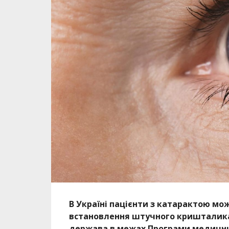
В Україні пацієнти з катарактою мо
встановлення штучного кришталика
держава в межах Програми медични