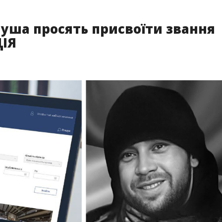
луша просять присвоїти звання
ЦІЯ