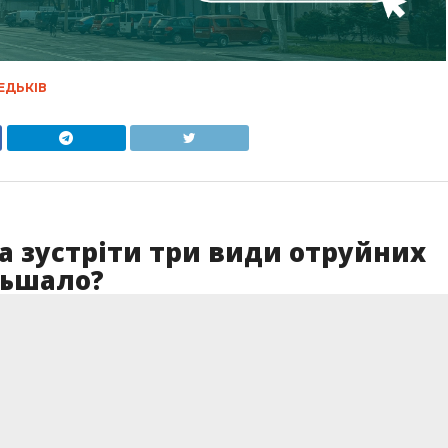
ЕДЬКІВ
а зустріти три види отруйних
льшало?