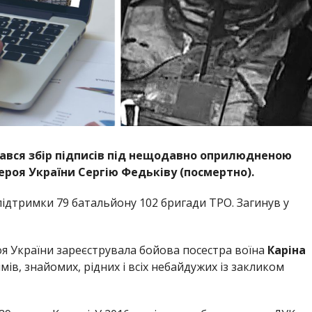
чався збір підписів під нещодавно оприлюдненою
роя України Сергію Федьківу (посмертно).
 підтримки 79 батальйону 102 бригади ТРО. Загинув у
я України зареєструвала бойова посестра воїна
Каріна
ів, знайомих, рідних і всіх небайдужих із закликом