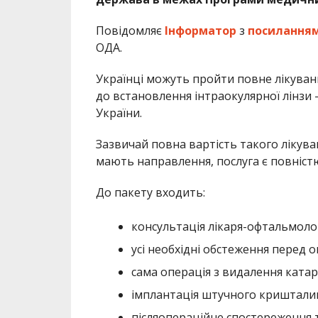
Повідомляє
Інформатор
з
посилання
ОДА.
Українці можуть пройти повне лікуванн
до встановлення інтраокулярної лінзи
України.
Зазвичай повна вартість такого лікуванн
мають направлення, послуга є повніс
До пакету входить:
консультація лікаря-офтальмоло
усі необхідні обстеження перед 
сама операція з видалення катар
імплантація штучного кришталика
післяопераційне спостереження т