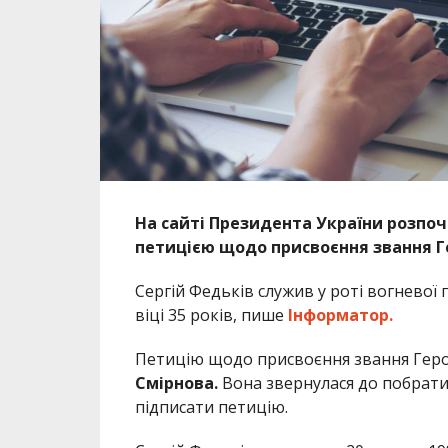
На сайті Президента України розпо
петицією щодо присвоєння звання Ге
Сергій Федьків служив у роті вогневої
віці 35 років, пише
Інформатор.
Петицію щодо присвоєння звання Геро
Смірнова.
Вона звернулася до побратим
підписати петицію.