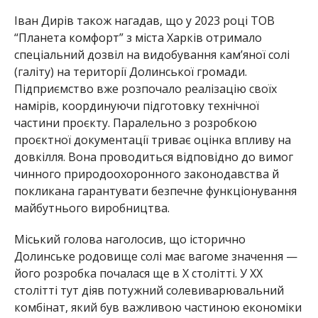
Іван Дирів також нагадав, що у 2023 році ТОВ
“Планета комфорт” з міста Харків отримало
спеціальний дозвіл на видобування кам’яної солі
(галіту) на території Долинської громади.
Підприємство вже розпочало реалізацію своїх
намірів, координуючи підготовку технічної
частини проєкту. Паралельно з розробкою
проєктної документації триває оцінка впливу на
довкілля. Вона проводиться відповідно до вимог
чинного природоохоронного законодавства й
покликана гарантувати безпечне функціонування
майбутнього виробництва.
Міський голова наголосив, що історично
Долинське родовище солі має вагоме значення —
його розробка почалася ще в X столітті. У XX
столітті тут діяв потужний солевиварювальний
комбінат, який був важливою частиною економіки