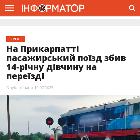
ГОЛОВНА
ЖИТТЯ
ВЛАДА
ГРОШІ
ТРЕШ
ДОЛИНА
РОЗСЛІДУВАННЯ
РЕКЛАМА
ПРО
ПРО
ІНТЕРВ’Ю
ВІДЕО
НАС
ПРОЄКТ
ТРЕШ
На Прикарпатті
пасажирський поїзд збив
14-річну дівчину на
переїзді
Опубліковано
19.07.2025