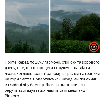
Проте, серед пошуку гармонії, спокою та зорового
дзену, є те, що ці процеси порушує – наслідки
людської діяльності. У одному із ярів ми натрапили
на гори сміття. Повертаючись назад ми побачили
в глибині лісу бампер. Як він там опинився не
беруть здогадуватися навіть самі мешканці
Ріпного.