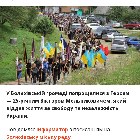
У Болехівській громаді попрощалися з Героєм
— 25-річним Віктором Мельниковичем, який
віддав життя за свободу та незалежність
України.
Повідомляє
Інформатор
з посиланням на
Болехівську міську раду
.