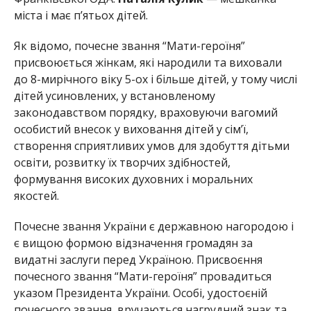
міста і має пʼятьох дітей.
Як відомо, почесне звання “Мати-героїня”
присвоюється жінкам, які народили та виховали
до 8-мирічного віку 5-ох і більше дітей, у тому числі
дітей усиновлених, у встановленому
законодавством порядку, враховуючи вагомий
особистий внесок у виховання дітей у сім’ї,
створення сприятливих умов для здобуття дітьми
освіти, розвитку їх творчих здібностей,
формування високих духовних і моральних
якостей.
Почесне звання України є державною нагородою і
є вищою формою відзначення громадян за
видатні заслуги перед Україною. Присвоєння
почесного звання “Мати-героїня” провадиться
указом Президента України. Особі, удостоєній
почесного звання, вручаються нагрудний знак та