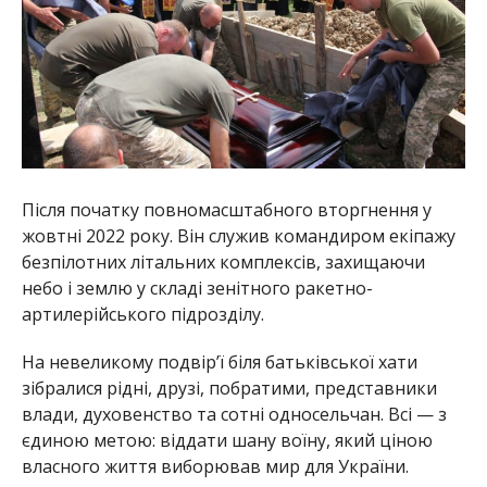
Після початку повномасштабного вторгнення у
жовтні 2022 року. Він служив командиром екіпажу
безпілотних літальних комплексів, захищаючи
небо і землю у складі зенітного ракетно-
артилерійського підрозділу.
На невеликому подвір’ї біля батьківської хати
зібралися рідні, друзі, побратими, представники
влади, духовенство та сотні односельчан. Всі — з
єдиною метою: віддати шану воїну, який ціною
власного життя виборював мир для України.