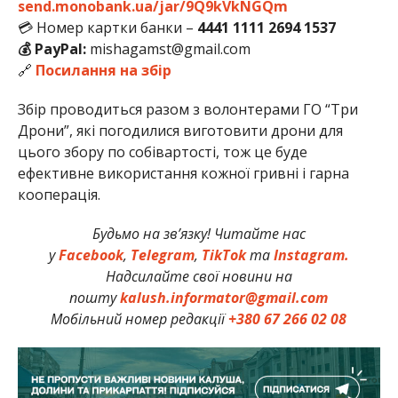
send.monobank.ua/jar/9Q9kVkNGQm
💳 Номер картки банки –
4441 1111 2694 1537
💰 PayPal:
mishagamst@gmail.com
🔗
Посилання на збір
Збір проводиться разом з волонтерами ГО “Три
Дрони”, які погодилися виготовити дрони для
цього збору по собівартості, тож це буде
ефективне використання кожної гривні і гарна
кооперація.
Будьмо на зв’язку! Читайте нас
у
Facebook
,
Telegram
,
TikTok
та
Instagram.
Надсилайте свої новини на
пошту
kalush.informator@gmail.com
Мобільний номер редакції
+380 67 266 02 08