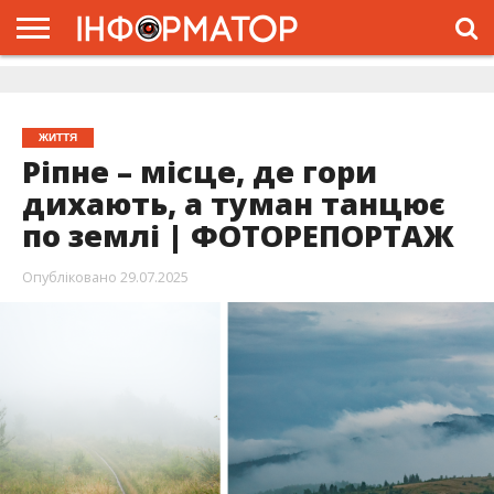
ГОЛОВНА
ЖИТТЯ
ВЛАДА
ГРОШІ
ТРЕШ
ДОЛИНА
РОЗСЛІДУВАННЯ
РЕКЛАМА
ПРО
ПРО
ІНТЕРВ’Ю
ВІДЕО
НАС
ПРОЄКТ
ЖИТТЯ
Ріпне – місце, де гори
дихають, а туман танцює
по землі | ФОТОРЕПОРТАЖ
Опубліковано
29.07.2025