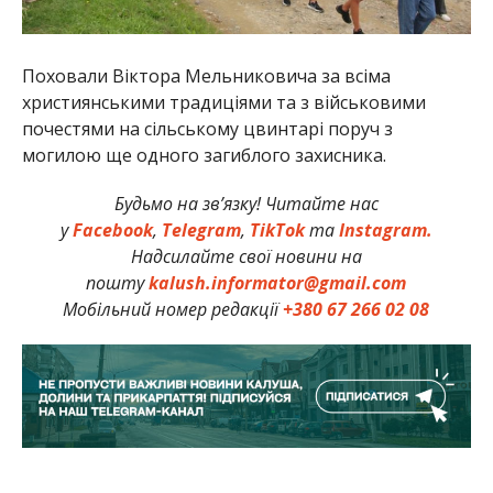
Поховали Віктора Мельниковича за всіма
християнськими традиціями та з військовими
почестями на сільському цвинтарі поруч з
могилою ще одного загиблого захисника.
Будьмо на зв’язку! Читайте нас
у
Facebook
,
Telegram
,
TikTok
та
Instagram.
Надсилайте свої новини на
пошту
kalush.informator@gmail.com
Мобільний номер редакції
+380 67 266 02 08