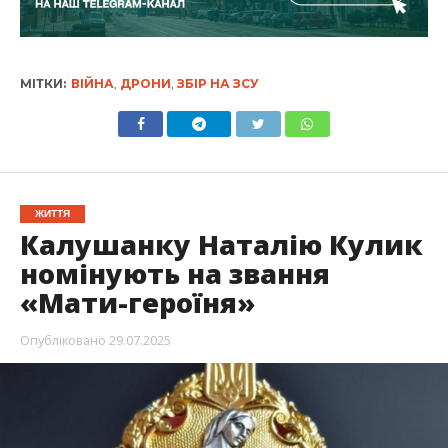
МІТКИ:
ВІЙНА
,
ДРОНИ
,
ЗБІР НА ЗСУ
ЖИТТЯ
Калушанку Наталію Кулик
номінують на звання
«Мати-героїня»
Опубліковано
29.07.2025