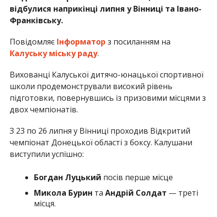
відбулися наприкінці липня у Вінниці та Івано-
Франківську.
Повідомляє
Інформатор
з посиланням на
Калуську міську раду
.
Вихованці Калуської дитячо-юнацької спортивної
школи продемонстрували високий рівень
підготовки, повернувшись із призовими місцями з
двох чемпіонатів.
З 23 по 26 липня у Вінниці проходив Відкритий
чемпіонат Донецької області з боксу. Калушани
виступили успішно:
Богдан Луцький
посів перше місце
Микола Бурин
та
Андрій Солдат
— треті
місця.