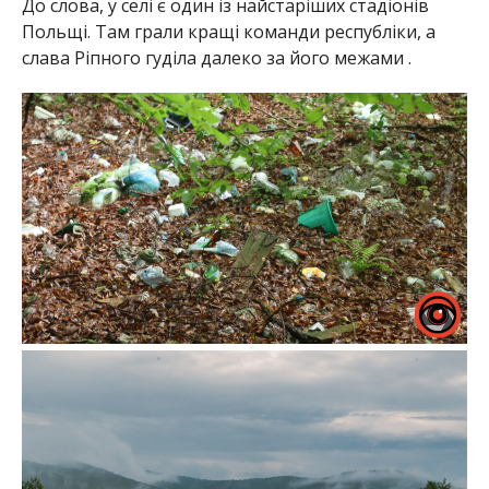
До слова, у селі є один із найстаріших стадіонів
Польщі. Там грали кращі команди республіки, а
слава Ріпного гуділа далеко за його межами .