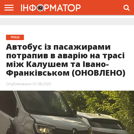
ГОЛОВНА
ЖИТТЯ
ВЛАДА
ГРОШІ
ТРЕШ
ДОЛИНА
РОЗСЛІДУВАННЯ
РЕКЛАМА
ПРО
ПРО
ІНТЕРВ’Ю
ВІДЕО
НАС
ПРОЄКТ
ТРЕШ
Автобус із пасажирами
потрапив в аварію на трасі
між Калушем та Івано-
Франківськом (ОНОВЛЕНО)
Опубліковано
01.08.2025