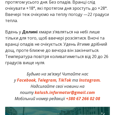
протягом усього дня. Без опадів. Вранці слід
очікувати +18°, які протягом дня зростуть до +28°.
Ввечері теж очікуємо на теплу погоду —22 градуси
тепла.
Вдень у
Долині
хмари з’являться на небі лише
тільки для того, щоб ввечері розсіятися. Вночі та
вранці опадів не очікується. Удень йтиме дрібний
дощ, проте ближче до вечора він закінчиться.
Температура повітря коливатиметься від 20 до 26
градусів вище нуля.
Будьмо на зв’язку! Читайте нас
у
Facebook
,
Telegram
,
TikTok
та
Instagram.
Надсилайте свої новини на
пошту
kalush.informator@gmail.com
Мобільний номер редакції
+380 67 266 02 08