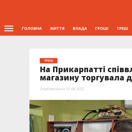
ГОЛОВНА
ЖИТТЯ
ВЛАДА
ГРОШІ
ТРЕШ
ТРЕШ
На Прикарпатті спів
магазину торгувала 
Опубліковано
07.08.2025