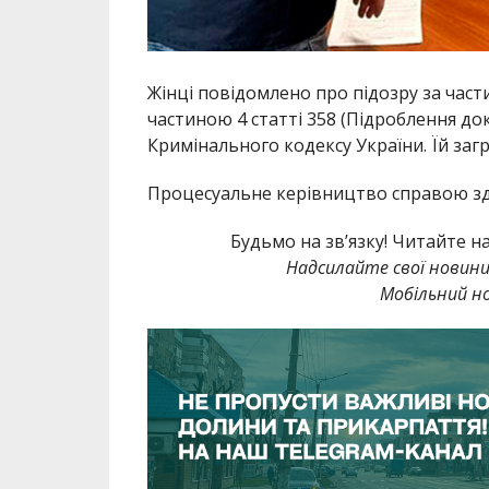
Жінці повідомлено про підозру за част
частиною 4 статті 358 (Підроблення до
Кримінального кодексу України. Їй заг
Процесуальне керівництво справою зд
Будьмо на зв’язку! Читайте н
Надсилайте свої новин
Мобільний но