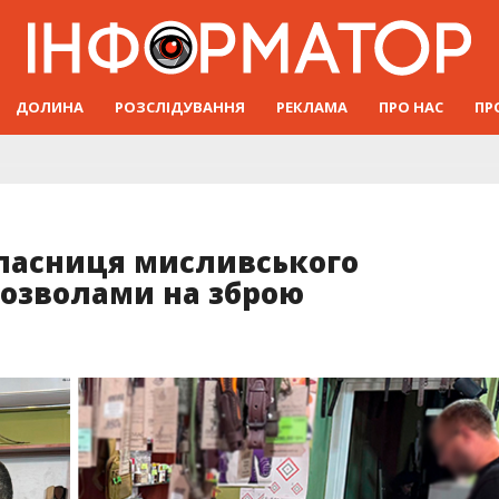
ДОЛИНА
РОЗСЛІДУВАННЯ
РЕКЛАМА
ПРО НАС
ПР
власниця мисливського
дозволами на зброю