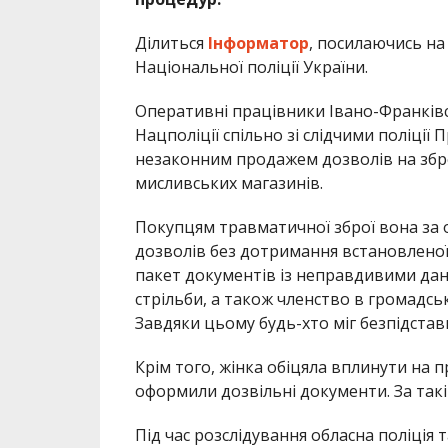
Ділиться
Інформатор
, посилаючись н
Національної поліції України.
Оперативні працівники Івано-Франків
Нацполіції спільно зі слідчими поліції
незаконним продажем дозволів на збро
мисливських магазинів.
Покупцям травматичної зброї вона за
дозволів без дотримання встановлено
пакет документів із неправдивими дан
стрільби, а також членство в громадськ
Завдяки цьому будь-хто міг безпідста
Крім того, жінка обіцяла вплинути на 
оформили дозвільні документи. За такі
Під час розслідування обласна поліці