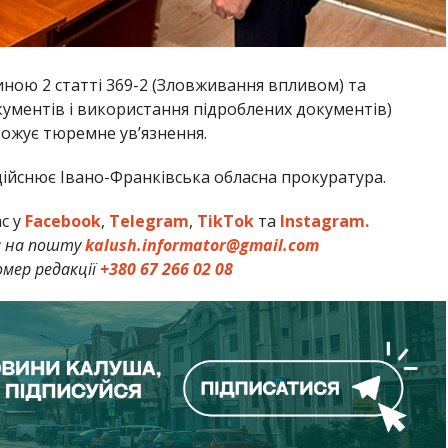
иною 2 статті 369-2 (Зловживання впливом) та
кументів і використання підроблених документів)
рожує тюремне ув’язнення.
ійснює Івано-Франківська обласна прокуратура.
ас у
Facebook
,
Telegram
,
TikTok
та
Instagram.
и на пошту
kalush.informator@gmail.com
мер редакції
+380 67 266 02 08