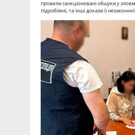
провели санкціоновані обшуки у зловм
підроблені, та інші докази її незаконної