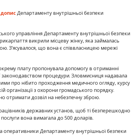
а
допис
Департаменту внутрішньої безпеки
ського управління Департаменту внутрішньої безпеки
 Прикарпаття викрили місцеву жінку, яка займалась
ю. З’ясувалося, що вона є співвласницею мережі
 окрему плату пропонувала допомогу в отриманні
ї законодавством процедури. Зловмисниця надавала
ими про нібито проходження медичного огляду, курсу
ій організації з охорони громадського порядку.
вно отримати дозвіл на небезпечну зброю.
працівників державних установ, щоб ті безперешкодно
 послуги вона вимагала до 500 доларів.
я та оперативники Департаменту внутрішньої безпеки