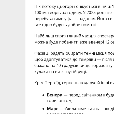
Пік потоку цьогоріч очікується в ніч
з 
100 метеорів за годину. У 2025 році ц
перебуватиме у фазі спадання. Його с
все одно будуть добре помітні.
Найбільш сприятливий час для спостер
можна буде побачити вже ввечері 12 с
Фахівці радять обирати темні місця под
щоб адаптуватися до темряви — після 
бажано на 40 градусів вище горизонту
кулаки на витягнутій руці.
Крім Персеїд, серпень подарує й інші 
Венера
— перед світанком її буд
горизонтом;
Марс
— з’являтиметься на заході