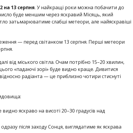
12 на 13 серпня
. У найкращі роки можна побачити до
е число буде меншим через яскравий Місяць, який
вітло затьмарюватиме слабші метеори, але найяскравіші
еження — перед світанком 13 серпня. Перші метеори
ерпня.
алі від міського світла. Очам потрібно 15–20 хвилин,
цього «падаючі зорі» буде видно краще. Дивитися
 відносно радіанта — це приблизно чотири стиснуті
видовища:
е видно яскраво на висоті 20–30 градусів над
 одразу після заходу Сонця, виглядатиме як яскрава