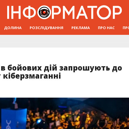
ДОЛИНА
РОЗСЛІДУВАННЯ
РЕКЛАМА
ПРО НАС
ПР
ів бойових дій запрошують до
 кіберзмаганні