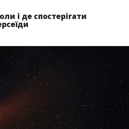
оли і де спостерігати
ерсеїди