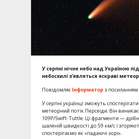
У серпні нічне небо над Україною пі
небосхилі з’являться яскраві метеор
Повідомляє
Інформатор
з посиланням
У серпні українці зможуть спостеріга
метеорний потік Персеїди. Він виникає
109P/Swift-Tuttle. Ці фрагменти — дріб
шаленій швидкості до 59 км/с і згоряют
спостерігаємо як «падаючі зорі».