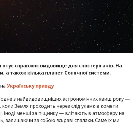
дготує справжнє видовище для спостерігачів. На
и, а також кілька планет Сонячної системи.
 на
Українську правду
.
ти одне з найвидовищніших астрономічних явищ року —
, коли Земля проходить через слід уламків комети
ні, іноді менші за піщинку — влітають в атмосферу на
ь, залишаючи за собою яскраві спалахи. Саме їх ми