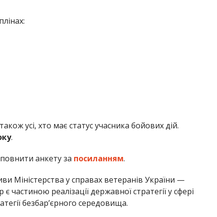
лінах:
кож усі, хто має статус учасника бойових дій.
оку
.
аповнити анкету за
посиланням
.
иви Міністерства у справах ветеранів України —
 є частиною реалізації державної стратегії у сфері
атегії безбарʼєрного середовища.