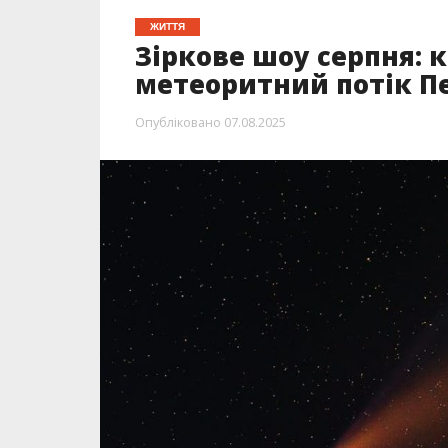
ЖИТТЯ
Зіркове шоу серпня: к
метеоритний потік П
Опубліковано
07.08.2025