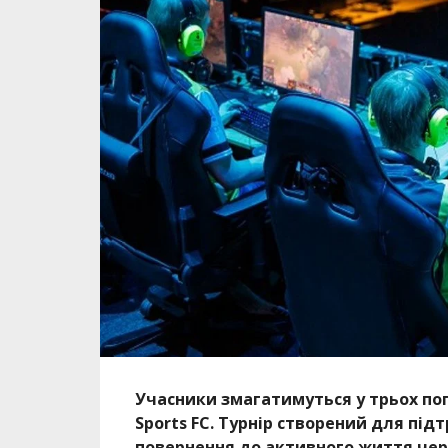
Учасники змагатимуться у трьох попу
Sports FC. Турнір створений для під
повернення до активного життя чере