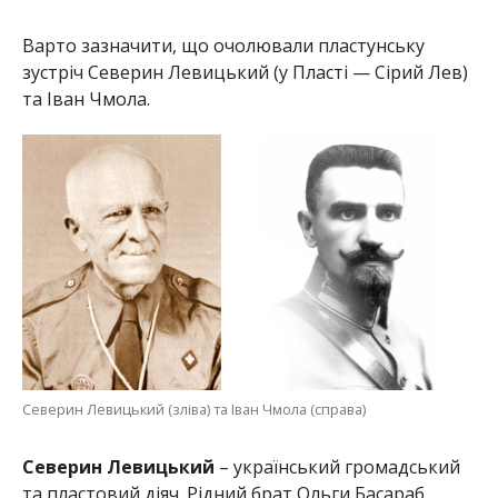
Варто зазначити, що очолювали пластунську
зустріч Северин Левицький (у Пласті — Сірий Лев)
та Іван Чмола.
Северин Левицький (зліва) та Іван Чмола (справа)
Северин Левицький
– український громадський
та пластовий діяч. Рідний брат Ольги Басараб