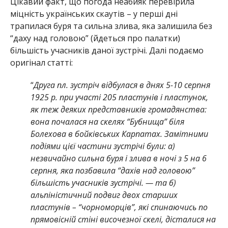
Цікавий факт, що погода неабияк перевірила
міцність українських скаутів – у перші дні
трапилася буря та сильна злива, яка залишила без
“даху над головою” (йдеться про палатки)
більшість учасників даної зустрічі. Далі подаємо
оригінал статті:
“
Друга пл. зустріч відбулася в днях 5-10 серпня
1925 р. при участі 205 пластунів і пластунок,
як теж деяких представників громадянства:
вона почалася на скелях “Бубнища” біля
Болехова в бойківських Карпатах. Замітними
подіями цієї частини зустрічі були: а)
незвичайно сильна буря і злива в ночі з 5 на 6
серпня, яка позбавила “дахів над головою”
більшість учасників зустрічі. — та б)
альпіністичний подвиг двох старших
пластунів – “чорноморців”, які спинаючись по
прямовісній стіні височезної скелі, дісталися на