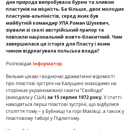
дня природа випробувала бурею та зливою
пластунів на міцність. Ба більше, двоє молодих
пластунів-альпіністів, серед яких був
майбутній командир УПА Роман Шухевич,
зірвали зі скелі австрійський прапор та
повісили національний жовто-блакитний. Чим
завершилася ця історія для Пласту і яким
чином відреагувала польська влада?
Розповідає
Інформатор
.
Вельми цікаві і водночас драматичні відомості
про пластові зустрічі на Калущині знаходимо на
сторінках україномовної газети “Свобода”
(виходила у США)
за 15 серпня 1972 року.
У статті
наводяться перші пластові зустрічі, що відбулися
століття тому – у Бубнищі та горі Маківці, а також у
пластовому таборі у Підлютому.