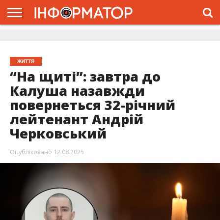
ГОЛОВНА
ЖИТТЯ
ВЛАДА
ГРОШІ
ТРЕШ
ДОЛИНА
РОЗСЛІДУВАННЯ
РЕКЛАМА
ПРО
ПРО
ІНТЕРВ’Ю
ВІДЕО
НАС
ПРОЄКТ
ЖИТТЯ
“На щиті”: завтра до
Калуша назавжди
повернеться 32-річний
лейтенант Андрій
Черковський
Опубліковано
12.08.2025