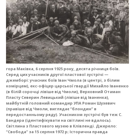
гора Маківка, 6 серпня 1925 року, десята річниця боїв.
Серед цих учасників другої пластової зустрічі —
джемборі: учасник боїв Іван Чмола (в центрі, з білим
комірцем), екс-офіцер царської гвардії Михайло Іваненко
(в білій сорочці лівіше від Чмоли), Верховний Отаман
Пласту Северин Левицький (лівіше від Іваненка),
майбутній головний командир УПА Роман Шухевич
(правіше від Чмоли, виглядає “блондин” в
передостанньому ряду). Учасником зустрічі був теж С.
Бандера (ідентифікувати на світлині не вдалось).
Світлина з Пластового музею в Клівленді. Джерело:
“Свобода” за 15 серпня 1972 р; Історична правда