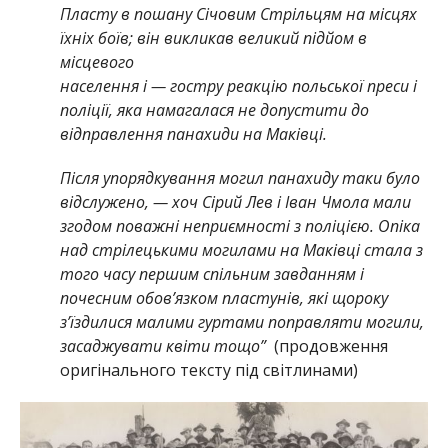
Пласту в пошану Січовим Стрільцям на місцях
їхніх боїв; він викликав великий підйом в
місцевого
населення і — гостру реакцію польської преси і
поліції, яка намагалася не допустити до
відправлення панахиди на Маківці.
Після упорядкування могил панахиду таки було
відслужено, — хоч Сірий Лев і Іван Чмола мали
згодом поважні неприємності з поліцією. Опіка
над стрілецькими могилами на Маківці стала з
того часу першим спільним завданням і
почесним обовʼязком пластунів, які щороку
зʼїздилися малими гуртами поправляти могили,
засаджувати квіти тощо”
(продовження
оригінального тексту під світлинами)