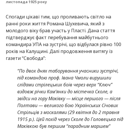
листопада 1925 року
Спогади цікаві тим, що проливають світло на
ранні роки життя Романа Шухевича, який з
молодого віку брав участь у Пласті. Дана стаття
підтверджує факт перебування майбутнього
командира УПА на зустрічі, що відбулася рівно 100
років на Калущині. Далі продовження витягу із
газети “Свобода”:
“По двох днях таборування учасники зустрічі,
під командою проф. Івана Чмоли вирушили
слідами стрілецьких боїв через верх “Ключ”
вздовж річки Камʼянки до містечка Сколе, а
звідси на гору Маківку — місце першого — після
Полтави — великого бою Українських Січових
Стрільців з москалями (29 квітня до 2 травня
1915 р.). Цей похід через Сколе до Головецька під
Маківкою був першим “парадним маршем”