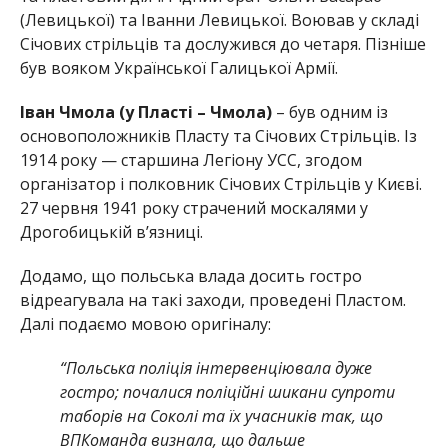
(Левицької) та Іванни Левицької. Воював у складі
Січових стрільців та дослужився до четаря. Пізніше
був вояком Української Галицької Армії.
Іван Чмола (у Пласті – Чмола)
– був одним із
основоположників Пласту та Січових Стрільців. Із
1914 року — старшина Легіону УСС, згодом
організатор і полковник Січових Стрільців у Києві.
27 червня 1941 року страчений москалями у
Дрогобицькій в’язниці.
Додамо, що польська влада досить гостро
відреагувала на такі заходи, проведені Пластом.
Далі подаємо мовою оригіналу:
“Польська поліція інтервенціювала дуже
гостро; почалися поліційні шикани супроти
таборів на Соколі та їх учасників так, що
ВПКоманда визнала, що дальше