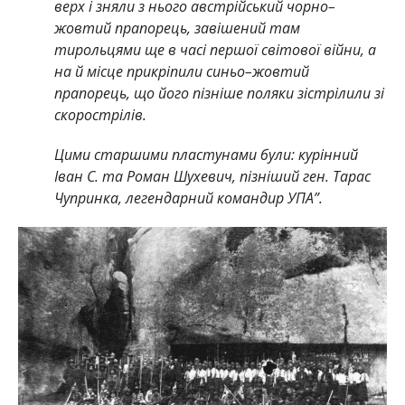
верх і зняли з нього австрійський чорно–
жовтий прапорець, завішений там
тирольцями ще в часі першої світової війни, а
на й місце прикріпили синьо–жовтий
прапорець, що його пізніше поляки зістрілили зі
скорострілів.
Цими старшими пластунами були: курінний
Іван С. та Роман Шухевич, пізніший ген. Тарас
Чупринка, легендарний командир УПА”.