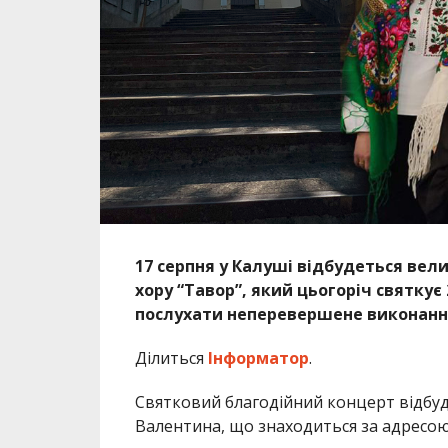
17 серпня у Калуші відбудеться ве
хору “Тавор”, який цьогоріч святкує
послухати неперевершене виконання
Ділиться
Інформатор
.
Святковий благодійний концерт відбуде
Валентина, що знаходиться за адресою: