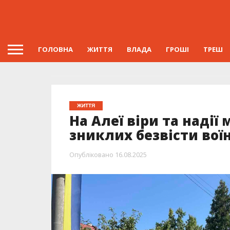
ГОЛОВНА
ЖИТТЯ
ВЛАДА
ГРОШІ
ТРЕШ
ЖИТТЯ
На Алеї віри та надії
зниклих безвісти воїн
Опубліковано
16.08.2025