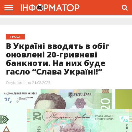
ГОЛОВНА
ЖИТТЯ
ВЛАДА
ГРОШІ
ТРЕШ
ДОЛИНА
РОЗСЛІДУВАННЯ
РЕКЛАМА
ПРО
ПРО
ІНТЕРВ’Ю
ВІДЕО
НАС
ПРОЄКТ
ГРОШІ
В Україні вводять в обіг
оновлені 20-гривневі
банкноти. На них буде
гасло “Слава Україні!”
Опубліковано
21.08.2025