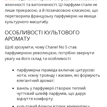
жіночності та витонченості. Ці парфуми стали не
лише прикрасою, а й позачасовою класикою, що
перетворила французьку парфумерію на явище
культурного масштабу.
ОСОБЛИВОСТІ КУЛЬТОВОГО
АРОМАТУ
Щоб зрозуміти, чому Chanel No 5 став
парфумерною революцією, потрібно звернути
увагу на його склад та особливості:
парфумерна піраміда включає цитрусові
ноти, ніжну троянду і жасмин, які формують
елегантний аромат;
ваніль у парфумерії створює теплий
чуттєвий шлейф парфумів, що дарує
відчуття комфорту;
культовий флакон втілює мінімалізм у