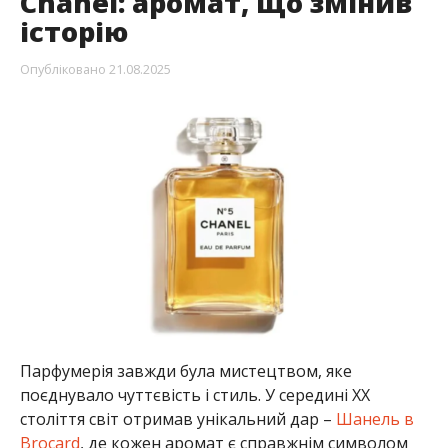
Chanel: аромат, що змінив
історію
Опубліковано
21.08.2025
Парфумерія завжди була мистецтвом, яке
поєднувало чуттєвість і стиль. У середині ХХ
століття світ отримав унікальний дар –
Шанель в
Brocard
, де кожен аромат є справжнім символом