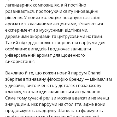
легендарних композиціях, а й постійно
розвивається, пропонуючи світу інноваційні
рішення. У нових колекціях поєднуються свіжі
аромати з класичними акцентами, з’являються
експерименти з мускусними відтінками,
деревними акордами та цитрусовими нотами.
Такий підхід дозволяє створювати парфуми для
особливих випадків і водночас залишати
універсальний аромат для щоденного
використання.
Важливо й те, що кожен новий парфум Chanel
зберігає впізнавану філософію бренду — мінімалізм
у дизайні, витонченість у деталях і позачасову
класику, яка завжди залишається актуальною.
Саме тому сучасні релізи можна вважати не менш
значущими, ніж парфуми на століття, адже вони
продовжують спадщину Шанель та формують
нові стандарти у світі розкішної французької