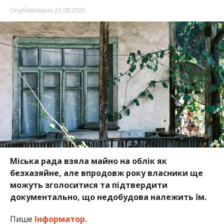
Опубліковано
21.08.2025
Міська рада взяла майно на облік як
безхазяйне, але впродовж року власники ще
можуть зголоситися та підтвердити
документально, що недобудова належить їм.
Пише
Інформатор.