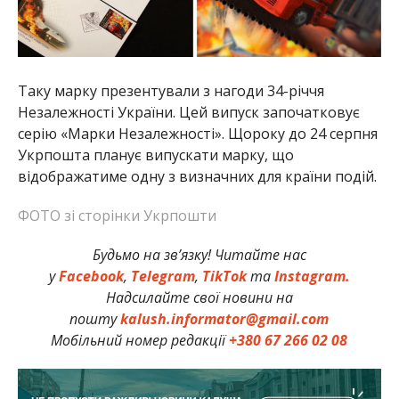
Таку марку презентували з нагоди 34-річчя
Незалежності України. Цей випуск започатковує
серію «Марки Незалежності». Щороку до 24 серпня
Укрпошта планує випускати марку, що
відображатиме одну з визначних для країни подій.
ФОТО зі сторінки Укрпошти
Будьмо на зв’язку! Читайте нас
у
Facebook
,
Telegram
,
TikTok
та
Instagram.
Надсилайте свої новини на
пошту
kalush.informator@gmail.com
Мобільний номер редакції
+380 67 266 02 08