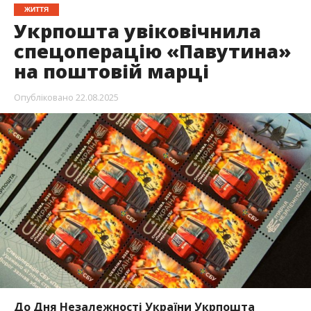
ЖИТТЯ
Укрпошта увіковічнила
спецоперацію «Павутина»
на поштовій марці
Опубліковано
22.08.2025
До Дня Незалежності України Укрпошта