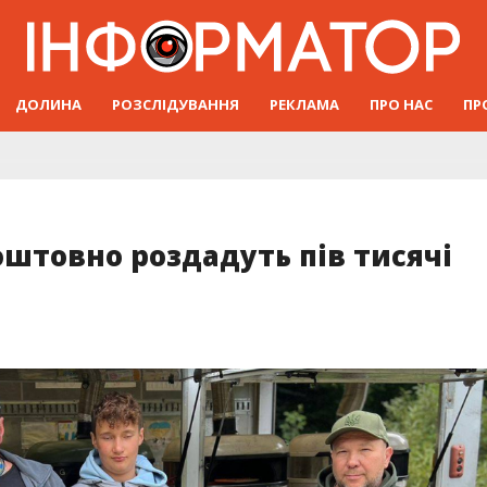
ДОЛИНА
РОЗСЛІДУВАННЯ
РЕКЛАМА
ПРО НАС
ПР
оштовно роздадуть пів тисячі