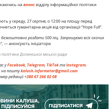
каючись на
анонс
відділу інформаційної політики
ь у середу, 27 серпня, о 12:00 на площу перед
еться гуманітарна акція від організації “Hope Full”.
 безкоштовно роздати 500 піц. Запрошуємо всіх охочих
”,
— анонсують ініціатори.
ї політики Долинської міської ради
ас у
Facebook
,
Telegram
,
TikTok
та
Instagram.
и на пошту
kalush.informator@gmail.com
мер редакції
+380 67 266 02 08