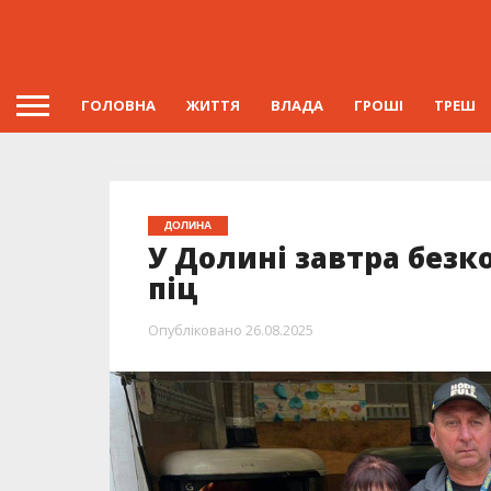
ГОЛОВНА
ЖИТТЯ
ВЛАДА
ГРОШІ
ТРЕШ
ДОЛИНА
У Долині завтра безк
піц
Опубліковано
26.08.2025