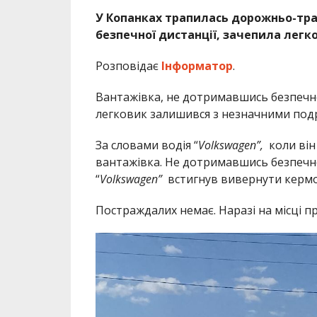
У Копанках трапилась дорожньо-тра
безпечної дистанції, зачепила легк
Розповідає
Інформатор
.
Вантажівка, не дотримавшись безпечної
легковик залишився з незначними подр
За словами водія “
Volkswagen”,
коли він 
вантажівка. Не дотримавшись безпечної
“
Volkswagen”
встигнув вивернути кермо
Постраждалих немає. Наразі на місці 