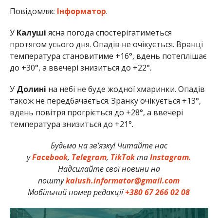
Повідомляє
Інформатор
.
У
Калуші
ясна погода спостерігатиметься
протягом усього дня. Опадів не очікується. Вранці
температура становитиме +16°, вдень потеплішає
до +30°, а ввечері знизиться до +22°.
У
Долині
на небі не буде жодної хмаринки. Опадів
також не передбачається. Зранку очікується +13°,
вдень повітря прогріється до +28°, а ввечері
температура знизиться до +21°.
Будьмо на зв’язку! Читайте нас
у
Facebook
,
Telegram
,
TikTok
та
Instagram.
Надсилайте свої новини на
пошту
kalush.informator@gmail.com
Мобільний номер редакції
+380 67 266 02 08