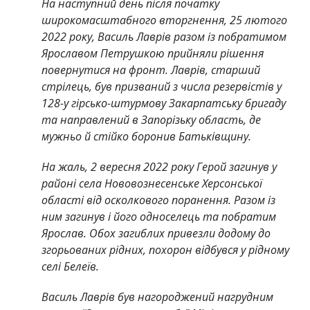
На наступний день після початку
широкомасштабного вторгнення, 25 лютого
2022 року, Василь Лаврів разом із побратимом
Ярославом Петрушкою прийняли рішення
повернутися на фронт. Лаврів, старший
стрілець, був призваний з числа резервістів у
128-у гірсько-штурмову Закарпатську бригаду
та направлений в Запорізьку область, де
мужньо й стійко боронив Батьківщину.
На жаль, 2 вересня 2022 року Герой загинув у
районі села Нововознесенське Херсонської
області від осколкового поранення. Разом із
ним загинув і його односелець та побратим
Ярослав. Обох загиблих привезли додому до
згорьованих рідних, похорон відбувся у рідному
селі Белеїв.
Василь Лаврів був нагороджений нагрудним