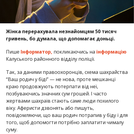
Жінка перерахувала незнайомцям 50 тисяч
гривень, бо думала, що допомагає доньці.
Пише
Інформатор,
покликаючись на
інформацію
Калуського районного відділу поліції.
Так, за даними правоохоронців, схема шахрайства
“Ваш родич у біді” — не нова, проте мешканці
краю продовжують потерпати від неї,
позбуваючись значних сум грошей. І часто
жертвами шахраїв стають саме люди похилого
віку. Аферисти дзвонять або пишуть,
повідомляючи, що ваш родич потрапив у біду і для
того, щоб допомогти потрібно заплатити чималу
суму.