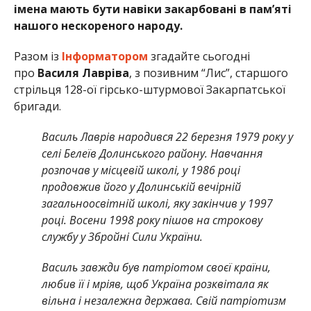
імена мають бути навіки закарбовані в пам’яті
нашого нескореного народу.
Разом із
Інформатором
згадайте сьогодні
про
Василя Лавріва
, з позивним “Лис”, старшого
стрільця 128-ої гірсько-штурмової Закарпатської
бригади.
Василь Лаврів народився 22 березня 1979 року у
селі Белеїв Долинського району. Навчання
розпочав у місцевій школі, у 1986 році
продовжив його у Долинській вечірній
загальноосвітній школі, яку закінчив у 1997
році. Восени 1998 року пішов на строкову
службу у Збройні Сили України.
Василь завжди був патріотом своєї країни,
любив її і мріяв, щоб Україна розквітала як
вільна і незалежна держава. Свій патріотизм