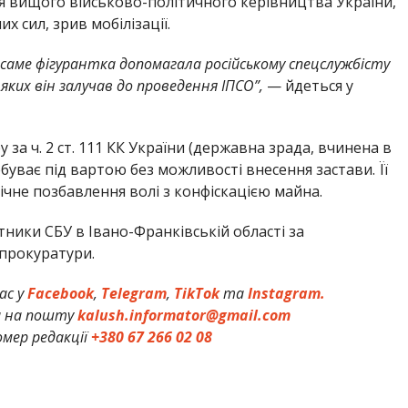
я вищого військово-політичного керівництва України,
х сил, зрив мобілізації.
саме фігурантка допомагала російському спецслужбісту
яких він залучав до проведення ІПСО”,
— йдеться у
 за ч. 2 ст. 111 КК України (державна зрада, вчинена в
буває під вартою без можливості внесення застави. Її
ічне позбавлення волі з конфіскацією майна.
ники СБУ в Івано-Франківській області за
прокуратури.
ас у
Facebook
,
Telegram
,
TikTok
та
Instagram.
и на пошту
kalush.informator@gmail.com
мер редакції
+380 67 266 02 08