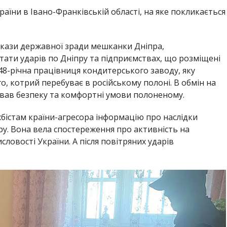
раїни в Івано-Франківській області, на яке покликається
окази державної зради мешканки Дніпра,
тати ударів по Дніпру та підприємствах, що розміщені
48-річна працівниця кондитерського заводу, яку
о, котрий перебуває в російському полоні. В обмін на
вав безпеку та комфортні умови полоненому.
бістам країни-агресора інформацію про наслідки
ру. Вона вела спостереження про активність на
ловості України. А після повітряних ударів