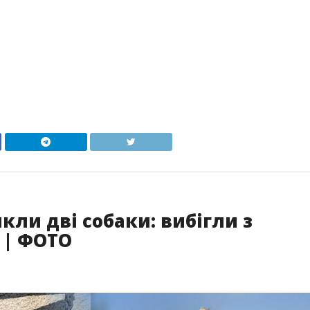
кли дві собаки: вибігли з
я | ФОТО