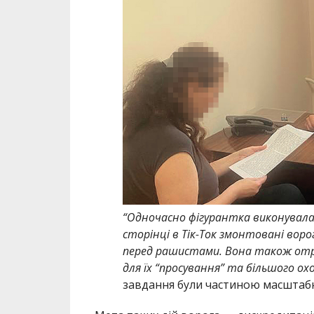
“Одночасно фігурантка виконувала
сторінці в Тік-Ток змонтовані воро
перед рашистами. Вона також отр
для їх “просування” та більшого ох
завдання були частиною масштабно