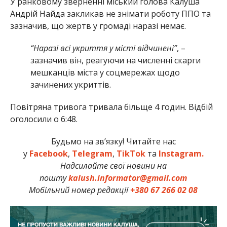
У ранковому зверненні міський голова Калуша
Андрій Найда закликав не знімати роботу ППО та
зазначив, що жертв у громаді наразі немає.
“Наразі всі укриття у місті відчинені”
, –
зазначив він, реагуючи на численні скарги
мешканців міста у соцмережах щодо
зачинених укриттів.
Повітряна тривога тривала більще 4 годин. Відбій
оголосили о 6:48.
Будьмо на зв’язку! Читайте нас
у
Facebook
,
Telegram
,
TikTok
та
Instagram.
Надсилайте свої новини на
пошту
kalush.informator@gmail.com
Мобільний номер редакції
+380 67 266 02 08