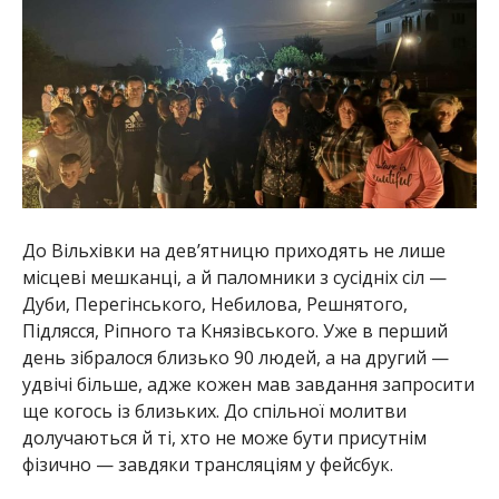
До Вільхівки на дев’ятницю приходять не лише
місцеві мешканці, а й паломники з сусідніх сіл —
Дуби, Перегінського, Небилова, Решнятого,
Підлясся, Ріпного та Князівського. Уже в перший
день зібралося близько 90 людей, а на другий —
удвічі більше, адже кожен мав завдання запросити
ще когось із близьких. До спільної молитви
долучаються й ті, хто не може бути присутнім
фізично — завдяки трансляціям у фейсбук.