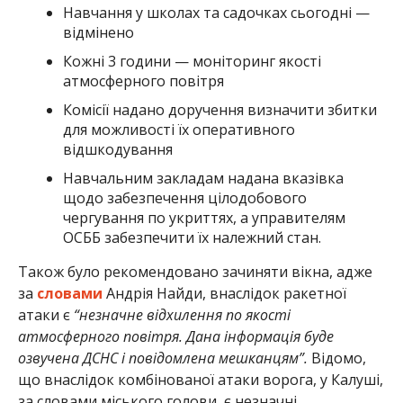
Навчання у школах та садочках сьогодні —
відмінено
Кожні 3 години — моніторинг якості
атмосферного повітря
Комісії надано доручення визначити збитки
для можливості їх оперативного
відшкодування
Навчальним закладам надана вказівка
щодо забезпечення цілодобового
чергування по укриттях, а управителям
ОСББ забезпечити їх належний стан.
Також було рекомендовано зачиняти вікна, адже
за
словами
Андрія Найди, внаслідок ракетної
атаки є
“незначне відхилення по якості
атмосферного повітря. Дана інформація буде
озвучена ДСНС і повідомлена мешканцям”.
Відомо,
що внаслідок комбінованої атаки ворога, у Калуші,
за словами міського голови, є незначні