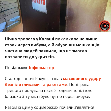
Нічна тривога у Калуші викликала не лише
страх через вибухи, а й обурення мешканців:
частина людей заявила, що не змогла
потрапити до укриттів.
Повідомляє
Інформатор
.
Сьогодні вночі Калуш зазнав
масованого удару
безпілотниками та ракетами
. Повітряна
тривога пролунала після 2 години ночі, і вже
близько 3-ї у місті було чутно перші вибухи.
Разом із цим у соцмережах почали з’являтися