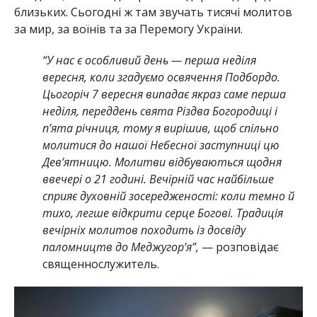
близьких. Сьогодні ж там звучать тисячі молитов
за мир, за воїнів та за Перемогу України.
“У нас є особливий день — перша неділя
вересня, коли згадуємо освячення Подбордо.
Цьогоріч 7 вересня випадає якраз саме перша
неділя, переддень свята Різдва Богородиці і
п’ята річниця, тому я вирішив, щоб спільно
молитися до нашої Небесної заступниці цю
Дев’ятницю. Молитви відбуваються щодня
ввечері о 21 годині. Вечірній час найбільше
сприяє духовній зосередженості: коли темно й
тихо, легше відкрити серце Богові. Традиція
вечірніх молитов походить із досвіду
паломництв до Меджугор’я”,
— розповідає
священнослужитель.