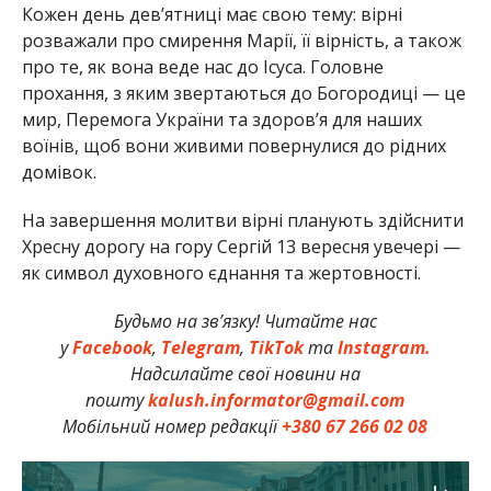
Кожен день дев’ятниці має свою тему: вірні
розважали про смирення Марії, її вірність, а також
про те, як вона веде нас до Ісуса. Головне
прохання, з яким звертаються до Богородиці — це
мир, Перемога України та здоров’я для наших
воїнів, щоб вони живими повернулися до рідних
домівок.
На завершення молитви вірні планують здійснити
Хресну дорогу на гору Сергій 13 вересня увечері —
як символ духовного єднання та жертовності.
Будьмо на зв’язку! Читайте нас
у
Facebook
,
Telegram
,
TikTok
та
Instagram.
Надсилайте свої новини на
пошту
kalush.informator@gmail.com
Мобільний номер редакції
+380 67 266 02 08