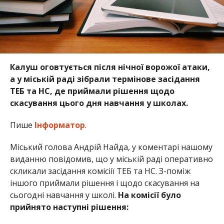
Калуш оговтується після нічної ворожої атаки,
а у міській раді зібрали термінове засідання
ТЕБ та НС, де приймали рішення щодо
скасування цього дня навчання у школах.
Пише
Інформатор
.
Міський голова Андрій Найда, у коментарі нашому
виданню повідомив, що у міській раді оперативно
скликали засідання комісіії ТЕБ та НС. З-поміж
іншого приймали рішення і щодо скасування на
сьогодні навчання у школі.
На комісії було
прийнято наступні рішення: