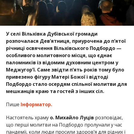
У селі Вільхівка Дубівської громади
розпочалася Дев’ятниця, приурочена до п’ятої
річниці освячення Вільхівського Подбордо —
особливого молитовного місця, що єднає
паломників із відомим духовним центром у
Меджугор’ї. Саме звідти п’ять років тому було
привезено фігуру Матері Божої і відтоді
Подбордо стало осердям спільної молитви для
мешканців краю та гостей з інших сіл.
Пише
Інформатор.
Настоятель храму
о. Михайло Луців
розповідає,
що перші молитви на Подбордо пролунали у час
пандемії, коли люди просили здоров’я для рідних і