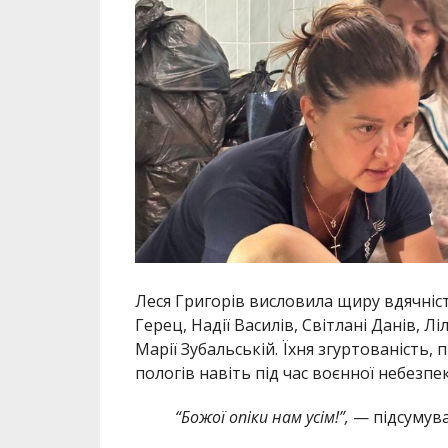
Леся Григорів висловила щиру вдячніст
Герец, Надії Василів, Світлані Данів, Лі
Марії Зубальській. Їхня згуртованість,
пологів навіть під час воєнної небезпек
“Божої опіки нам усім!”,
— підсумува