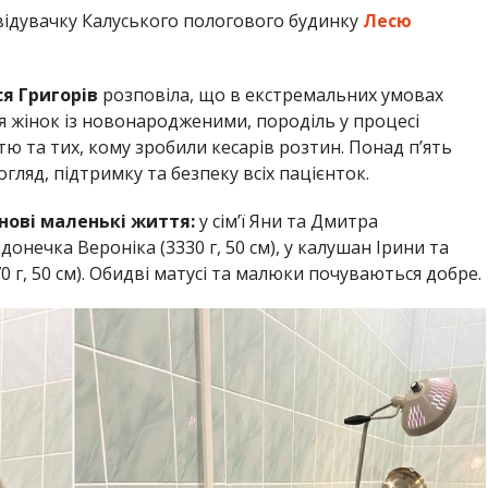
відувачку Калуського пологового будинку
Лесю
я Григорів
розповіла, що в екстремальних умовах
я жінок із новонародженими, породіль у процесі
стю та тих, кому зробили кесарів розтин. Понад п’ять
ляд, підтримку та безпеку всіх пацієнток.
нові маленькі життя:
у сім’ї Яни та Дмитра
нечка Вероніка (3330 г, 50 см), у калушан Ірини та
г, 50 см). Обидві матусі та малюки почуваються добре.