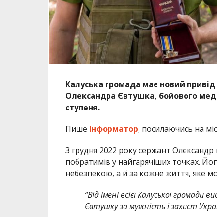
Калуська громада має новий привід
Олександра Євтушка, бойового меди
ступеня.
Пише
Інформатор
, посилаючись на мі
З грудня 2022 року сержант Олександр
побратимів у найгарячіших точках. Йо
небезпекою, а й за кожне життя, яке м
“Від імені всієї Калуської громади
Євтушку за мужність і захист Укра