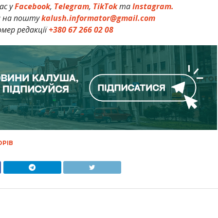
ас у
Facebook
,
Telegram
,
TikTok
та
Instagram.
и на пошту
kalush.informator@gmail.com
мер редакції
+380 67 266 02 08
ОРІВ