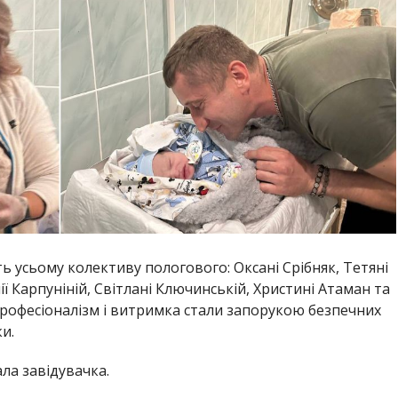
ь усьому колективу пологового: Оксані Срібняк, Тетяні
лії Карпуніній, Світлані Ключинській, Христині Атаман та
 професіоналізм і витримка стали запорукою безпечних
и.
ла завідувачка.