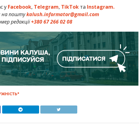
ас у
Facebook
,
Telegram
,
TikTok
та
Instagram.
и на пошту
kalush.informator@gmail.com
мер редакції
+380 67 266 02 08
УЖНІСТЬ"