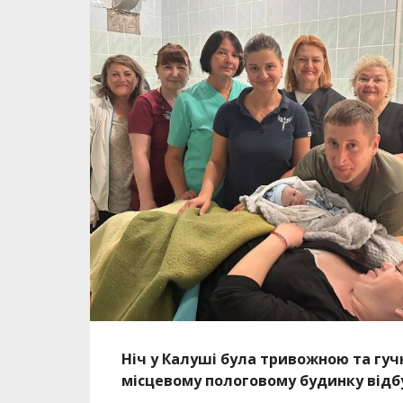
Ніч у Калуші була тривожною та гучн
місцевому пологовому будинку відб