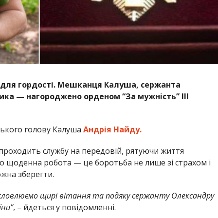
 для гордості. Мешканця Калуша, сержанта
ка — нагороджено орденом “За мужність” ІІІ
ського голову Калуша
Андрія Найду.
 проходить службу на передовій, рятуючи життя
го щоденна робота — це боротьба не лише зі страхом і
ожна зберегти.
 висловлюємо щирі вітання та подяку сержанту Олександру
їни”
, – йдеться у повідомленні.