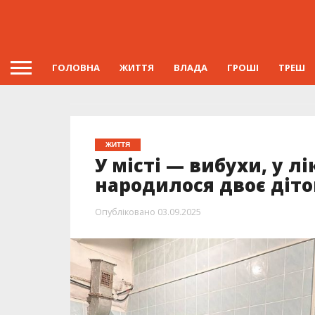
ГОЛОВНА
ЖИТТЯ
ВЛАДА
ГРОШІ
ТРЕШ
ЖИТТЯ
У місті — вибухи, у л
народилося двоє діто
Опубліковано
03.09.2025