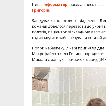
Пише
Інформатор
, посилаючись на за
Григорів.
Завідувачка пологового відділення
Лес
команді довелося перевести до укритт
пологів, пацієнток зі складною вагітні
годин медики забезпечували повний дог
Попри небезпеку, лікарі прийняли
два 
Матрофайло з села Голинь народилася до
Миколи Дранчук — синочок Давид (3470 