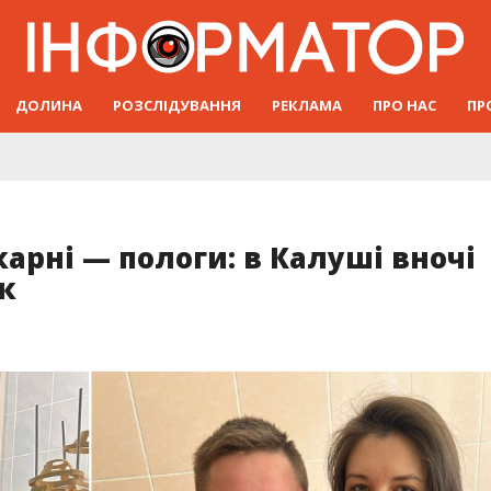
ДОЛИНА
РОЗСЛІДУВАННЯ
РЕКЛАМА
ПРО НАС
ПР
ікарні — пологи: в Калуші вночі
к