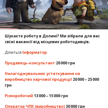
Шукаєте роботу в Долині? Ми зібрали для вас
свіжі вакансії від місцевих роботодавців.
Ділиться
Інформатор
.
Продавець-консультант
20 000 грн
Налагоджувальник устаткування на
виробництво харчової продукції
20 000 – 25 000
грн
Різноробочий
13 000 – 15 000 грн
Оператор ЧПК (виробництво)
30 000 грн