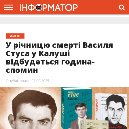
ГОЛОВНА
ЖИТТЯ
ВЛАДА
ГРОШІ
ТРЕШ
ДОЛИНА
РОЗСЛІДУВАННЯ
РЕКЛАМА
ПРО
ПРО
ІНТЕРВ’Ю
ВІДЕО
НАС
ПРОЄКТ
ЖИТТЯ
У річницю смерті Василя
Стуса у Калуші
відбудеться година-
спомин
Опубліковано
03.09.2025