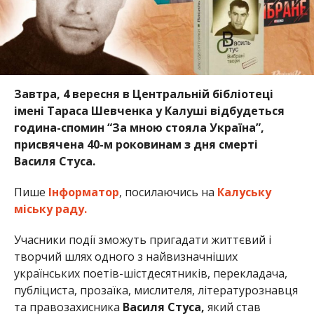
Завтра, 4 вересня в Центральній бібліотеці
імені Тараса Шевченка у Калуші відбудеться
година-спомин “За мною стояла Україна”,
присвячена 40-м роковинам з дня смерті
Василя Стуса.
Пише
Інформатор
, посилаючись на
Калуську
міську раду.
Учасники події зможуть пригадати життєвий і
творчий шлях одного з найвизначніших
українських поетів-шістдесятників, перекладача,
публіциста, прозаїка, мислителя, літературознавця
та правозахисника
Василя Стуса,
який став