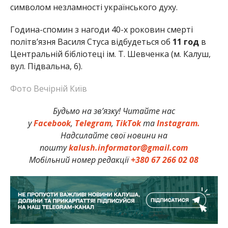
символом незламності українського духу.
Година-спомин з нагоди 40-х роковин смерті
політв’язня Василя Стуса відбудеться об
11
год
в
Центральній бібліотеці ім. Т. Шевченка (м. Калуш,
вул. Підвальна, 6).
Фото Вечірній Київ
Будьмо на зв’язку! Читайте нас
у
Facebook
,
Telegram
,
TikTok
та
Instagram.
Надсилайте свої новини на
пошту
kalush.informator@gmail.com
Мобільний номер редакції
+380 67 266 02 08