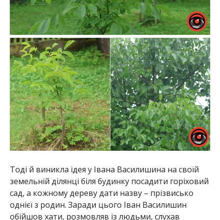
Тоді й виникла ідея у Івана Василишина на своїй
земельній ділянці біля будинку посадити горіховий
сад, а кожному дереву дати назву – прізвисько
однієї з родин. Заради цього Іван Василишин
обійшов хати, розмовляв із людьми, слухав