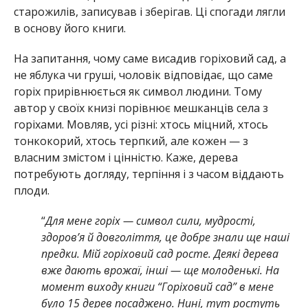
старожилів, записував і зберігав. Ці спогади лягли
в основу його книги.
На запитання, чому саме висадив горіховий сад, а
не яблука чи груші, чоловік відповідає, що саме
горіх прирівнюється як символ людини. Тому
автор у своїх книзі порівнює мешканців села з
горіхами. Мовляв, усі різні: хтось міцний, хтось
тонкокорий, хтось терпкий, але кожен — з
власним змістом і цінністю. Каже, дерева
потребують догляду, терпіння і з часом віддають
плоди.
“
Для мене горіх — символ сили, мудрості,
здоров’я й довголіття, це добре знали ще наші
предки. Мій горіховий сад росте. Деякі дерева
вже дають врожаї, інші — ще молоденькі. На
момент виходу книги “Горіховий сад” в мене
було 15 дерев посаджено. Нині, тут ростуть