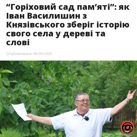
“Горіховий сад пам’яті”: як
Іван Василишин з
Князівського зберіг історію
свого села у дереві та
слові
Опубліковано
06.09.2025