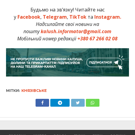
Будьмо на зв’язку! Читайте нас
у
Facebook
,
Telegram
,
TikTok
та
Instagram.
Надсилайте свої новини на
пошту
kalush.informator@gmail.com
Мобільний номер редакції
+380 67 266 02 08
МІТКИ:
КНЯЗІВСЬКЕ