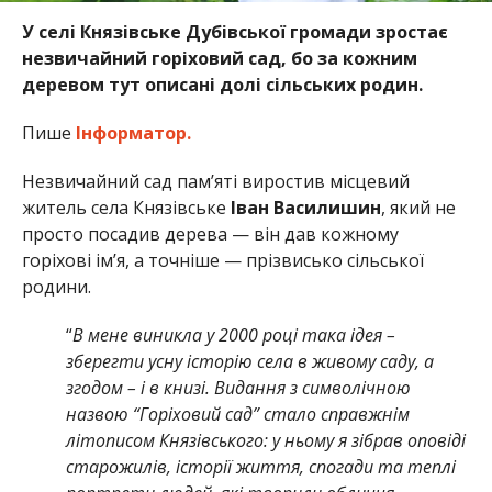
У селі Князівське Дубівської громади зростає
незвичайний горіховий сад, бо за кожним
деревом тут описані долі сільських родин.
Пише
Інформатор.
Незвичайний сад пам’яті виростив місцевий
житель села Князівське
Іван Василишин
, який не
просто посадив дерева — він дав кожному
горіхові ім’я, а точніше — прізвисько сільської
родини.
“
В мене виникла у 2000 році така ідея –
зберегти усну історію села в живому саду, а
згодом – і в книзі. Видання з символічною
назвою “Горіховий сад” стало справжнім
літописом Князівського: у ньому я зібрав оповіді
старожилів, історії життя, спогади та теплі