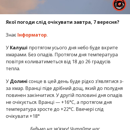
Якої погоди слід очікувати завтра, 7 вересня?
Знає
Інформатор
.
У
Калуші
протягом усього дня небо буде вкрите
хмарами. Без опадів. Протягом дня температура
повітря коливатиметься від 18 до 26 градусів
тепла.
У
Долині
сонце в цей день буде рідко з’являтися з-
за хмар. Вранці піде дрібний дощ, який до полудня
повинен закінчитися. У другій половині дня опадів
не очікується. Вранці — +16°С, а протягом дня
температура зросте до +22°С. Ввечері слід
очікувати +18°
Будьмо на зв’язку! Читайте нас