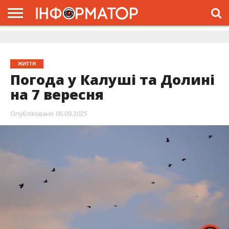
ГОЛОВНА
ЖИТТЯ
ВЛАДА
ГРОШІ
ТРЕШ
ДОЛИНА
РОЗСЛІДУВАННЯ
РЕКЛАМА
ПРО
ПРО
ІНТЕРВ’Ю
ВІДЕО
НАС
ПРОЄКТ
ЖИТТЯ
Погода у Калуші та Долині
на 7 вересня
Опубліковано
06.09.2025