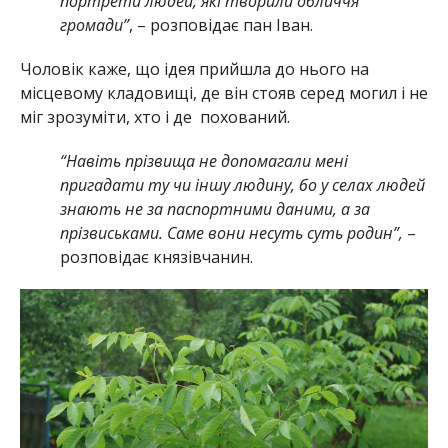
портрети людей, які творили обличчя
громади”
, – розповідає пан Іван.
Чоловік каже, що ідея прийшла до нього на
місцевому кладовищі, де він стояв серед могил і не
міг зрозуміти, хто і де похований.
“Навіть прізвища не допомагали мені
пригадати ту чи іншу людину, бо у селах людей
знають не за паспортними даними, а за
прізвиськами. Саме вони несуть суть родин”,
–
розповідає князівчанин.