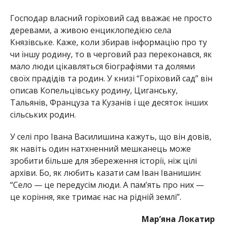
Господар власний горіховий сад вважає не просто
деревами, а живою енциклопедією села
Князівське. Каже, коли збирав інформацію про ту
чи іншу родину, то в черговий раз переконався, як
мало люди цікавляться біографіями та долями
своїх прадідів та родин. У книзі “Горіховий сад” він
описав Копельцівську родину, Циганську,
Тальянів, Француза та Кузанів і ще десяток інших
сільських родин.
У селі про Івана Василишина кажуть, що він довів,
як навіть один натхненний мешканець може
зробити більше для збереження історії, ніж цілі
архіви. Бо, як любить казати сам Іван Іванишин:
“Село — це передусім люди. А пам’ять про них —
це коріння, яке тримає нас на рідній землі”.
Мар’яна Локатир