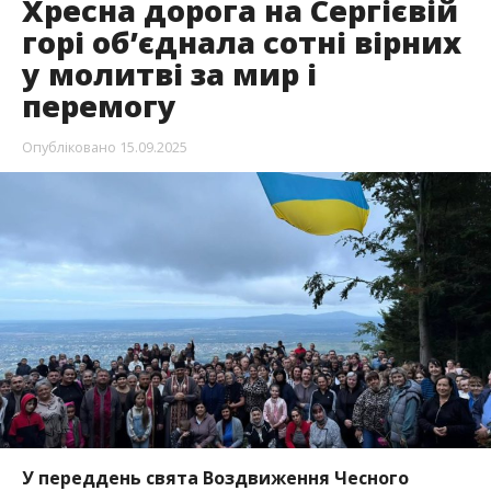
Хресна дорога на Сергієвій
горі об’єднала сотні вірних
у молитві за мир і
перемогу
Опубліковано
15.09.2025
У переддень свята Воздвиження Чесного