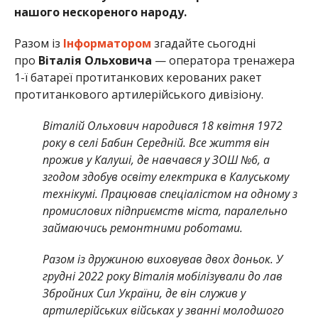
нашого нескореного народу.
Разом із
Інформатором
згадайте сьогодні
про
Віталія Ольховича
—
оператора тренажера
1-ї батареї протитанкових керованих ракет
протитанкового артилерійського дивізіону.
Віталій Ольхович народився 18 квітня 1972
року в селі Бабин Середній. Все життя він
прожив у Калуші, де навчався у ЗОШ №6, а
згодом здобув освіту електрика в Калуському
технікумі. Працював спеціалістом на одному з
промислових підприємств міста, паралельно
займаючись ремонтними роботами.
Разом із дружиною виховував двох доньок. У
грудні 2022 року Віталія мобілізували до лав
Збройних Сил України, де він служив у
артилерійських військах у званні молодшого