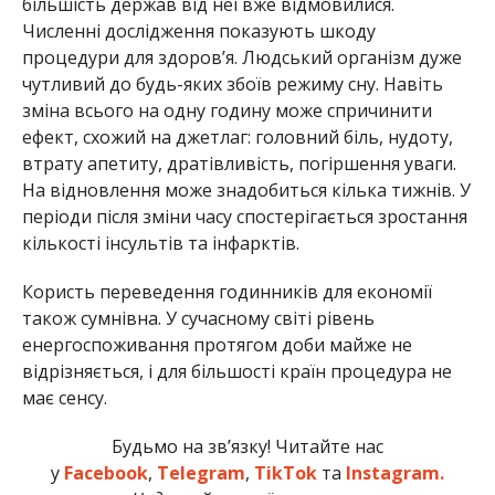
більшість держав від неї вже відмовилися.
Численні дослідження показують шкоду
процедури для здоров’я. Людський організм дуже
чутливий до будь-яких збоїв режиму сну. Навіть
зміна всього на одну годину може спричинити
ефект, схожий на джетлаг: головний біль, нудоту,
втрату апетиту, дратівливість, погіршення уваги.
На відновлення може знадобиться кілька тижнів. У
періоди після зміни часу спостерігається зростання
кількості інсультів та інфарктів.
Користь переведення годинників для економії
також сумнівна. У сучасному світі рівень
енергоспоживання протягом доби майже не
відрізняється, і для більшості країн процедура не
має сенсу.
Будьмо на зв’язку! Читайте нас
у
Facebook
,
Telegram
,
TikTok
та
Instagram.