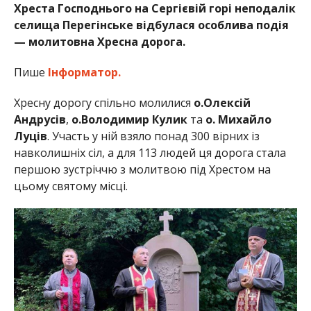
Хреста Господнього на Сергієвій горі неподалік
селища Перегінське відбулася особлива подія
— молитовна Хресна дорога.
Пише
Інформатор.
Хресну дорогу спільно молилися
о.Олексій
Андрусів
,
о.Володимир Кулик
та
о. Михайло
Луців
. Участь у ній взяло понад 300 вірних із
навколишніх сіл, а для 113 людей ця дорога стала
першою зустріччю з молитвою під Хрестом на
цьому святому місці.