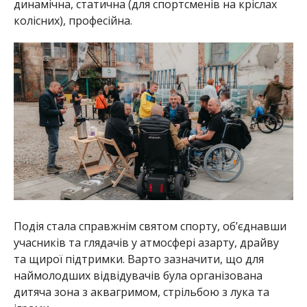
динамічна, статична (для спортсменів на кріслах
колісних), професійна.
Подія стала справжнім святом спорту, об’єднавши
учасників та глядачів у атмосфері азарту, драйву
та щирої підтримки. Варто зазначити, що для
наймолодших відвідувачів була організована
дитяча зона з аквагримом, стрільбою з лука та