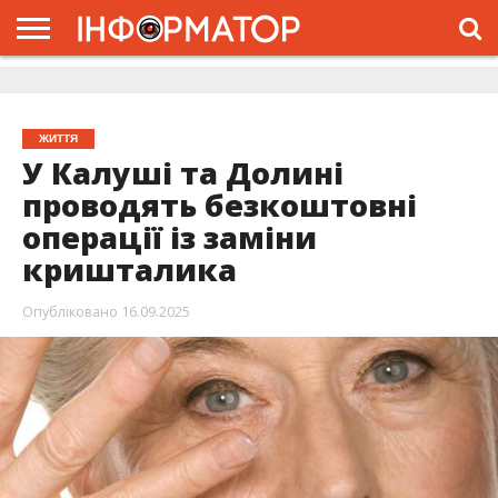
ГОЛОВНА
ЖИТТЯ
ВЛАДА
ГРОШІ
ТРЕШ
ДОЛИНА
РОЗСЛІДУВАННЯ
РЕКЛАМА
ПРО
ПРО
ІНТЕРВ’Ю
ВІДЕО
НАС
ПРОЄКТ
ЖИТТЯ
У Калуші та Долині
проводять безкоштовні
операції із заміни
кришталика
Опубліковано
16.09.2025