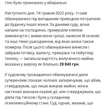
тіло було приховано у вбиральні.
Наступного дня, 14 травня 2022 року, ті самі
обвинувачені під вигаданим приводом потрапили
до будинку іншої жінки. За даними суду, вони
напали на господиню, примусили кляпом
замовкнути і, вимагаючи гроші, нанесли їй ножові
та інші тяжкі ушкодження, від яких жінка також
померла. Після цього обвинувачені винесли і
забрали готівку, валюту, прикраси та побутову
техніку — загальна вартість вилученого майна
вказана у вироку як близько
29 843 грн
.
У судовому провадженні обвинувачені дали
суперечливі покази: чоловік заперечував, що вбив,
стверджував, що лише викрав майно; жінка
частково визнала окремі дії, але стверджувала, що
діяла під тиском і була у складному
психоемоційному стані. Суд, однак, вважає, що