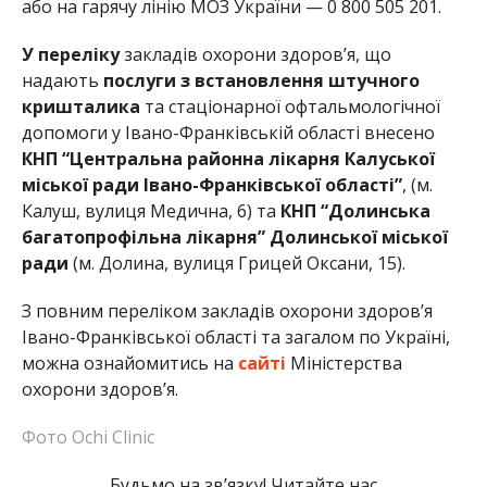
або на гарячу лінію МОЗ України — 0 800 505 201.
У переліку
закладів охорони здоров’я, що
надають
послуги з встановлення штучного
кришталика
та стаціонарної офтальмологічної
допомоги у Івано-Франківській області внесено
КНП
“Центральна районна лікарня Калуської
міської ради Івано-Франківської області”
, (м.
Калуш, вулиця Медична, 6) та
КНП “Долинська
багатопрофільна лікарня” Долинської міської
ради
(м. Долина, вулиця Грицей Оксани, 15).
З повним переліком закладів охорони здоров’я
Івано-Франківської області та загалом по Україні,
можна ознайомитись на
сайті
Міністерства
охорони здоров’я.
Фото Ochi Clinic
Будьмо на зв’язку! Читайте нас