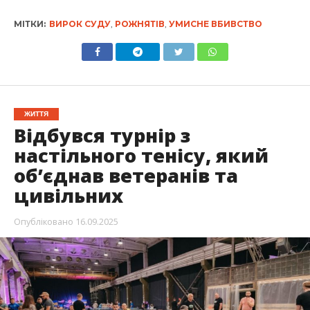
МІТКИ:
ВИРОК СУДУ
,
РОЖНЯТІВ
,
УМИСНЕ ВБИВСТВО
ЖИТТЯ
Відбувся турнір з
настільного тенісу, який
об’єднав ветеранів та
цивільних
Опубліковано
16.09.2025