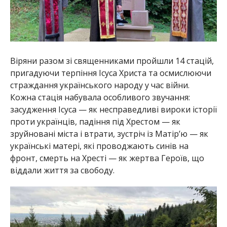
Віряни разом зі священниками пройшли 14 стацій,
пригадуючи терпіння Ісуса Христа та осмислюючи
страждання українського народу у час війни.
Кожна стація набувала особливого звучання:
засудження Ісуса — як несправедливі вироки історії
проти українців, падіння під Хрестом — як
зруйновані міста і втрати, зустріч із Матір’ю — як
українські матері, які проводжають синів на
фронт, смерть на Хресті — як жертва Героїв, що
віддали життя за свободу.