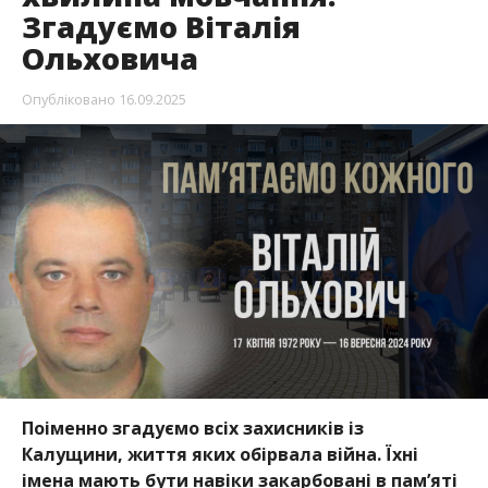
Згадуємо Віталія
Ольховича
Опубліковано
16.09.2025
Поіменно згадуємо всіх захисників із
Калущини, життя яких обірвала війна. Їхні
імена мають бути навіки закарбовані в пам’яті