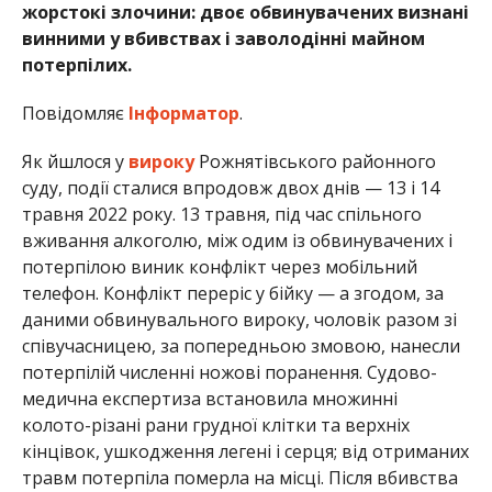
жорстокі злочини: двоє обвинувачених визнані
винними у вбивствах і заволодінні майном
потерпілих.
Повідомляє
Інформатор
.
Як йшлося у
вироку
Рожнятівського районного
суду, події сталися впродовж двох днів — 13 і 14
травня 2022 року. 13 травня, під час спільного
вживання алкоголю, між одим із обвинувачених і
потерпілою виник конфлікт через мобільний
телефон. Конфлікт переріс у бійку — а згодом, за
даними обвинувального вироку, чоловік разом зі
співучасницею, за попередньою змовою, нанесли
потерпілій численні ножові поранення. Судово-
медична експертиза встановила множинні
колото-різані рани грудної клітки та верхніх
кінцівок, ушкодження легені і серця; від отриманих
травм потерпіла померла на місці. Після вбивства