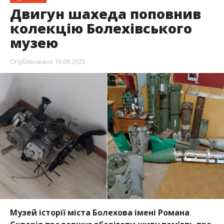
Двигун шахеда поповнив
колекцію Болехівського
музею
Опубліковано
16.09.2025
Музей історії міста Болехова імені Романа