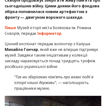
Скворія продовжує зберігати живу пам’ять про
сьогоднішню війну. Цими днями його фондова
збірка поповнилася новим артефактом з
фронту — двигуном ворожого шахеда.
Пише
Музей історії міста Болехова ім. Романа
Скворія, передає
Інформатор.
Цінний експонат передав волонтер з Калуша
Михайло Гончар
, який вже не вперше підтримує
музей. Завдяки таким ініціативам у колекції
закладу нараховується понад тридцять трофеїв
російсько-української війни.
“Так ми зберігаємо пам’ять про важкі події в
історії нашої держави”
, — наголошують
працівники музею.