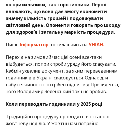
як прихильники, так і противники. Перші
вважають, що вона дає змогу економити
значну кількість грошей і подовжувати
світловий день. Опоненти говорять про шкоду
для здоров’я і загальну марність процедури.
Пише
Інформатор
, посилаючись на
УНІАН.
Перехід на зимовий час цієї осені все-таки
відбудеться, попри спроби уряду його скасувати.
Кабмін ухвалив документ, за яким переведенням
годинників в Україні скасовується. Однак для
набуття чинності потрібен підпис від Президента,
чого Володимир Зеленський так і не зробив.
Коли переводять годинники у 2025 році
Традиційно процедуру проводять в останню
жовтневу неділю. У жовтні нам потрібно