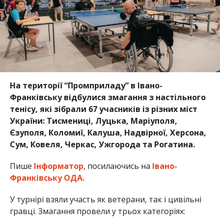
На території “Промприладу” в Івано-
Франківську відбулися змагання з настільного
тенісу, які зібрали 67 учасників із різних міст
України: Тисмениці, Луцька, Маріуполя,
Єзуполя, Коломиї, Калуша, Надвірної, Херсона,
Сум, Ковеля, Черкас, Ужгорода та Рогатина.
Пише
Інформатор
, посилаючись на
Івано-
Франківську ОДА.
У турнірі взяли участь як ветерани, так і цивільні
гравці. Змагання провели у трьох категоріях: