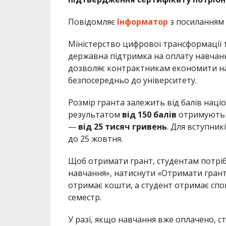
Повідомляє
Інформатор
з посиланням 
Міністерство цифрової трансформації т
державна підтримка на оплату навчання
дозволяє контрактникам економити на
безпосередньо до університету.
Розмір гранта залежить від балів наці
результатом
від 150 балів
отримуют
—
від 25 тисяч гривень
. Для вступник
до 25 жовтня.
Щоб отримати грант, студентам потріб
навчання», натиснути «Отримати грант»
отримає кошти, а студент отримає спові
семестр.
У разі, якщо навчання вже оплачено, с