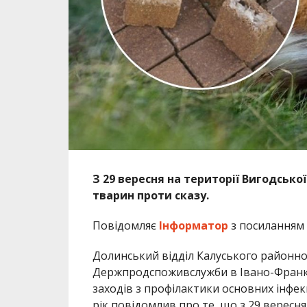
З 29 вересня на території Вигодської
тварин проти сказу.
Повідомляє
Інформатор
з посиланням
Долинський відділ Калуського районно
Держпродспоживслужби в Івано-Франкі
заходів з профілактики основних інфек
рік повідомлив про те, що з 29 вересн