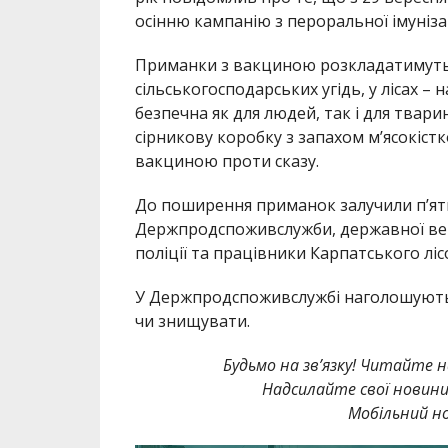
осінню кампанію з пероральної імунізац
Приманки з вакциною розкладатимуть на 
сільськогосподарських угідь, у лісах –
безпечна як для людей, так і для твари
сірникову коробку з запахом м’ясокіст
вакциною проти сказу.
До поширення приманок залучили п’ять
Держпродспоживслужби, державної вет
поліції та працівники Карпатського ліс
У Держпродспоживслужбі наголошують:
чи знищувати.
Будьмо на зв’язку! Читайте н
Надсилайте свої новин
Мобільний но