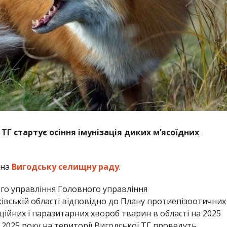
 ТГ стартує осіння імунізація диких м’ясоїдних
 на
Вигодську селищну раду
.
го управління Головного управління
вській області відповідно до Плану протиепізоотичних
ційних і паразитарних хвороб тварин в області на 2025
я 2025 року на території Вигодської ТГ проведуть