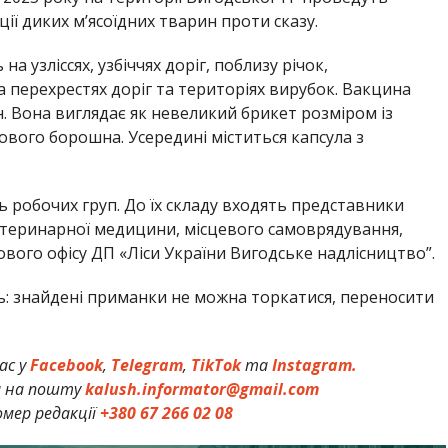
ії диких м’ясоїдних тварин проти сказу.
узліссях, узбіччях доріг, поблизу річок,
 на перехрестях доріг та територіях вирубок. Вакцина
н. Вона виглядає як невеликий брикет розміром із
кового борошна. Усередині міститься капсула з
 робочих груп. До їх складу входять представники
еринарної медицини, місцевого самоврядування,
ового офісу ДП «Ліси України Вигодське надлісництво”.
 знайдені приманки не можна торкатися, переносити
ас у
Facebook
,
Telegram
,
TikTok
та
Instagram.
и на пошту
kalush.informator@gmail.com
мер редакції
+380 67 266 02 08