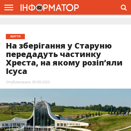
ГОЛОВНА
ЖИТТЯ
ВЛАДА
ГРОШІ
ТРЕШ
ДОЛИНА
РОЗСЛІДУВАННЯ
РЕКЛАМА
ПРО
ПРО
ІНТЕРВ’Ю
ВІДЕО
НАС
ПРОЄКТ
ЖИТТЯ
На зберігання у Старуню
передадуть частинку
Хреста, на якому розіп’яли
Ісуса
Опубліковано
30.09.2025