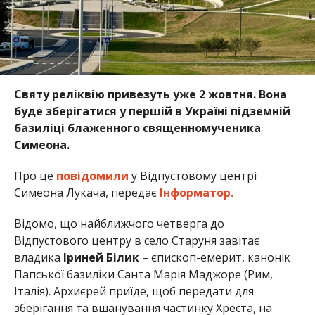
Святу реліквію привезуть уже 2 жовтня. Вона
буде зберігатися у першій в Україні підземній
базиліці блаженного священномученика
Симеона.
Про це
повідомили
у Відпустовому центрі
Симеона Лукача, передає
Інформатор.
Відомо, що найближчого четверга до
Відпустового центру в село Старуня завітає
владика
Іриней Білик
– єпископ-емерит, канонік
Папської базиліки Санта Марія Маджоре (Рим,
Італія). Архиєрей приїде, щоб передати для
зберігання та вшанування частинку Хреста, на