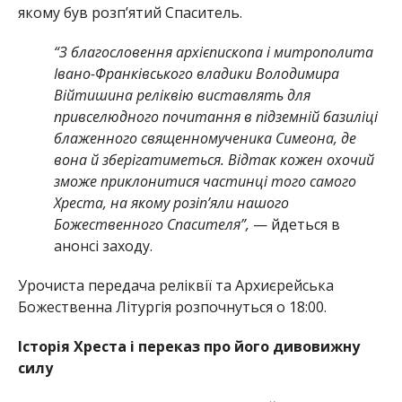
якому був розп’ятий Спаситель.
“З благословення архієпископа і митрополита
Івано-Франківського владики Володимира
Війтишина реліквію виставлять для
привселюдного почитання в підземній базиліці
блаженного священномученика Симеона, де
вона й зберігатиметься. Відтак кожен охочий
зможе приклонитися частинці того самого
Хреста, на якому розіп’яли нашого
Божественного Спасителя”,
— йдеться в
анонсі заходу.
Урочиста передача реліквії та Архиєрейська
Божественна Літургія розпочнуться о 18:00.
Історія Хреста і переказ про його дивовижну
силу