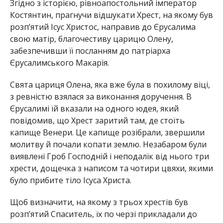
Згідно з історією, рівноапостольний імператор
Костянтин, прагнучи відшукати Хрест, на якому був
розп’ятий Ісус Христос, направив до Єрусалима
свою матір, благочестиву царицю Олену,
забезпечивши її посланням до патріарха
Єрусалимського Макарія.
Свята цариця Олена, яка вже була в похилому віці,
з ревністю взялася за виконання доручення. В
Єрусалимі їй вказали на одного юдея, який
повідомив, що Хрест заритий там, де стоїть
капище Венери. Це капище розібрали, звершили
молитву й почали копати землю. Незабаром були
виявлені Гроб Господній і неподалік від нього три
хрести, дощечка з написом та чотири цвяхи, якими
було прибите тіло Ісуса Христа.
Щоб визначити, на якому з трьох хрестів був
розп’ятий Спаситель, їх по черзі прикладали до