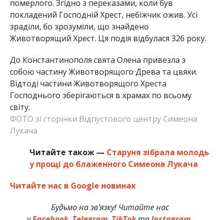
померлого. Згідно з переказами, коли був
покладений Господній Хрест, небіжчик ожив. Усі
зраділи, бо зрозуміли, що знайдено
Животворящий Хрест. Ця подія відбулася 326 року.
До Константинополя свята Олена привезла з
собою частину Животворящого Древа та цвяхи.
Відтоді частини Животворящого Хреста
Господнього зберігаються в храмах по всьому
світу.
ФОТО зі сторінки Відпустового центру Симеона
Лукача
Читайте також —
Старуня зібрала молодь
у прощі до блаженного Симеона Лукача
Читайте нас в Google новинах
Будьмо на зв’язку! Читайте нас
у
Facebook
,
Telegram
,
TikTok
та
Instagram.