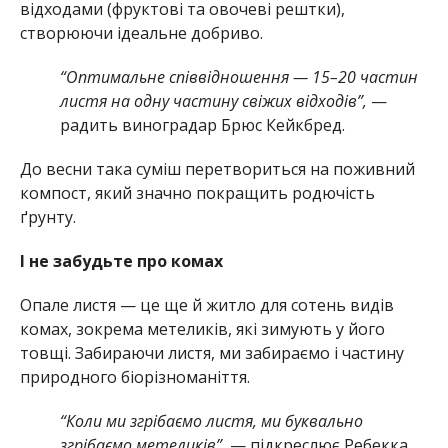
відходами (фруктові та овочеві рештки),
створюючи ідеальне добриво.
“Оптимальне співвідношення — 15–20 частин
листя на одну частину свіжих відходів”,
—
радить виноградар Брюс Кейкбред.
До весни така суміш перетвориться на поживний
компост, який значно покращить родючість
ґрунту.
І не забудьте про комах
Опале листя — це ще й житло для сотень видів
комах, зокрема метеликів, які зимують у його
товщі. Забираючи листя, ми забираємо і частину
природного біорізноманіття.
“Коли ми згрібаємо листя, ми буквально
згрібаємо метеликів”,
— підкреслює Ребекка