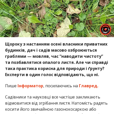
Щороку з настанням осені власники приватних
будинків, дач і садів масово озброюються
граблями — мовляв, час “наводити чистоту”
та позбавлятися опалого листя. Але чи справді
така практика корисна для природи і ґрунту?
Експерти в один голос відповідають, що ні.
Пише
Інформатор
, посилаючись на
Главред.
Садівники та науковці все частіше закликають
відмовитися від згрібання листя. Натомість радять
косити його звичайною газонокосаркою або