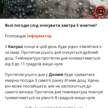
Якої погоди слід очікувати завтра 5 жовтня?
Розповідає
Інформатор
.
У
Калуші
сонце в цей день буде рідко з’являтися з-
за хмар. Протягом усього дня очікується дрібний
дощ. Температура протягом дня коливатиметься
від 6 до 11 градусів вище нуля.
Протягом усього дня у
Долині
буде триматися
хмарна погода. З самого ранку йтиме дощ. Удень
він може послабшати, але не заспокоїться до
самого вечора. Протягом дня температура повітря
триматиметься на рівні 6-8 градусів вище нуля.