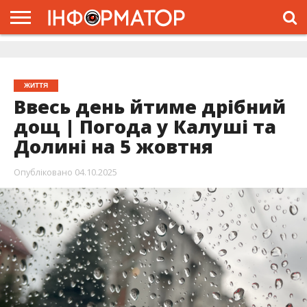
ГОЛОВНА
ЖИТТЯ
ВЛАДА
ГРОШІ
ТРЕШ
ДОЛИНА
РОЗСЛІДУВАННЯ
РЕКЛАМА
ПРО
ПРО
ІНТЕРВ’Ю
ВІДЕО
НАС
ПРОЄКТ
ЖИТТЯ
Ввесь день йтиме дрібний
дощ | Погода у Калуші та
Долині на 5 жовтня
Опубліковано
04.10.2025