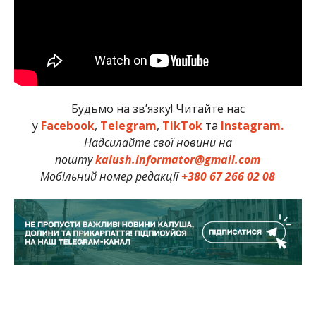
Будьмо на зв’язку! Читайте нас
у
Facebook
,
Telegram
,
TikTok
та
Instagram.
Надсилайте свої новини на
пошту
kalush.informator@gmail.com
Мобільний номер редакції
+380 67 266 02 08