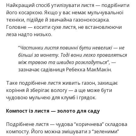
Найкращий спосіб утилізувати листя — подрібнити
його косаркою. Якщо у вас немає мульчувальної
техніки, підійде й звичайна газонокосарка.
Головне — косити сухе листя, не встановлюючи
леза надто низько.
“
Частинки листя повинні бути невеликі — не
більші за монету. Тоді вони легко проваляться
між травою та швидко розкладуться”
, —
зазначає садівниця Ребекка МакМакін.
Таке подрібнене листя живить газон, захищає
коріння й зберігає вологу — а ще може бути
чудовою мульчею для клумб і грядок.
Компост із листя — золото для саду
Подрібнене листя — чудова “коричнева” складова
компосту. Його можна змішувати з “зеленими”