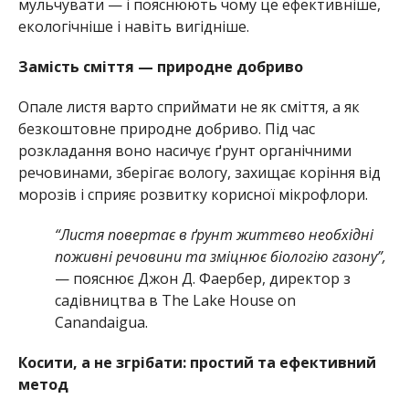
мульчувати — і пояснюють чому це ефективніше,
екологічніше і навіть вигідніше.
Замість сміття — природне добриво
Опале листя варто сприймати не як сміття, а як
безкоштовне природне добриво. Під час
розкладання воно насичує ґрунт органічними
речовинами, зберігає вологу, захищає коріння від
морозів і сприяє розвитку корисної мікрофлори.
“Листя повертає в ґрунт життєво необхідні
поживні речовини та зміцнює біологію газону”,
— пояснює Джон Д. Фаербер, директор з
садівництва в The Lake House on
Canandaigua.
Косити, а не згрібати: простий та ефективний
метод