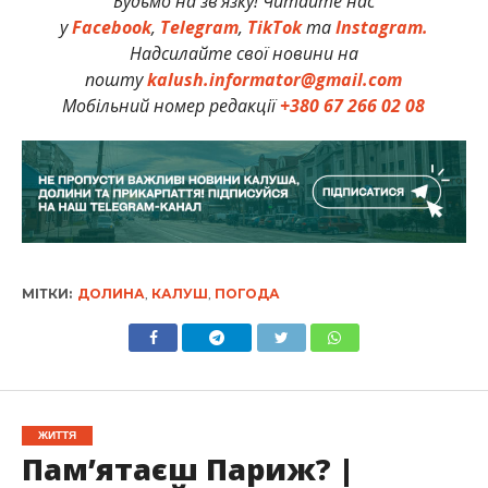
Будьмо на зв’язку! Читайте нас
у
Facebook
,
Telegram
,
TikTok
та
Instagram.
Надсилайте свої новини на
пошту
kalush.informator@gmail.com
Мобільний номер редакції
+380 67 266 02 08
МІТКИ:
ДОЛИНА
,
КАЛУШ
,
ПОГОДА
ЖИТТЯ
Пам’ятаєш Париж? |